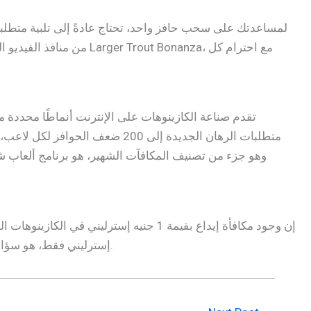
متطلبات الرهان الجديدة إلى 00
إسترليني فقط، هو سؤال يطرحه العديد من المراهنين. والسبب الرئيسي وراء ذلك هو أن جميع عمليات الشراء على الإنترنت تفرض نوعًا معينًا من الرسوم.