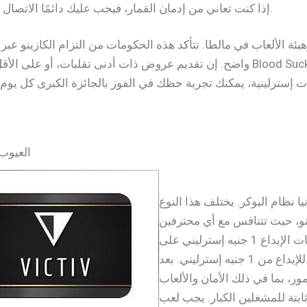
إذا كنت تعاني من إدمان القمار، فيجب عليك دائمًا الاتصال بأخصائي عادات المقامرة وعدم المراهنة بأموال حقيقية.
 الألعاب في مالطا. تتأكد هذه الحكومات من التزام الكازينو عبر ال
واضح. إن تقديم عروض ذات أدنى تقلبات، أو على الأقل تجربة لعبة سلوتس ذات معدل 
العيوب ومن 
 نظام البوكر. يختلف هذا النوع
ينو، حيث تتنافس مع أي محترفين
آخرين تقريبًا للفوز بجوائز مالية كبيرة. لتحديد أفضل كازينوهات الإيداع 1 جنيه إسترليني على
الإنترنت، كنت أبحث عن مزودي خدمة يعرفون الحد الأدنى للإيداع من 1 جنيه إسترليني. بعد
ر، بما في ذلك الأمان والألعاب
ابتة للمشغلين الكبار. يجب لعب