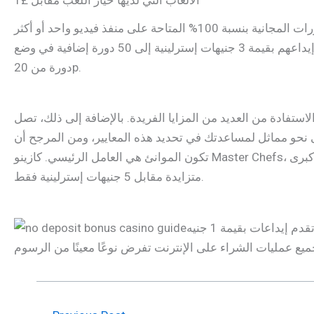
لمساعدتك على سحب حافز واحد، تحتاج عادةً إلى تلبية متطلبات الرهان على المكافأة. تتكون هذه الصفقة من عدد ثابت من الدورات المجانية بنسبة 100% المتاحة على منفذ فيديو واحد أو أكثر
من منافذ الفيديو التي تظهر في مؤسسة المقامرة. على سبيل المثال، يمكن أن يؤدي إيداعهم بقيمة 3 جنيهات إسترلينية إلى 50 دورة إضافية في وضع Larger Trout Bonanza، مع احترام كل
دورة من 20p.
 التي تصل قيمتها إلى 5 جنيهات إسترلينية والتي تتيح لك الاستفادة من العديد من المزايا الفريدة. بالإضافة إلى ذلك، تصل
لعاب تؤدي على نحو مماثل لمساعدتك في تحديد هذه المعايير، ومن المرجح أن
تكون الموانئ هي العامل الرئيسي. كازينو Master Chefs، وهو جزء من تصنيف المكافآت الشهير، هو برنامج ألعاب شائع جدًا على الإنترنت يوفر للاعبين الجدد 100 فرصة للفوز بجوائز كبرى
متزايدة مقابل 5 جنيهات إسترلينية فقط.
إن وجود مكافأة إيداع بقيمة 1 جنيه إسترليني في الكازينوهات التي تقدم إيداعًا بقيمة 1 جنيه إسترليني في المملكة المتحدة، والتي تقدم إيداعات بقيمة 1 جنيه