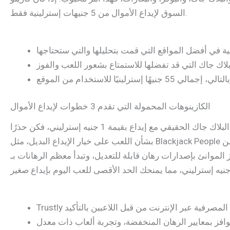
السوق لإيداع الأموال من 5 جنيهات إسترلينية فقط.
الكازينوهات المحمولة التي تقدم 3 خطوات لإيداع الأموال
كل هذا يساعدك على الانغماس في الشعور ويسمح لك بالشعور وكأنك تلعب داخل موقع كازينو حقيقي. إذا كنت ترغب في لعب البلاك جاك الحقيقي مع إيداع بقيمة 1 جنيه إسترليني، فكن حذرًا
بشأن اللعب على خيار الإيداع البديل، مثل Blackjack People من Evolution. عادةً ما يكون للمراهنة خلف لاعب جالس على الطاولة علامات رهان أدنى أقصر. فكر، عندما تلعب البلاك جاك على
لموانئ بإصدارات رهان قابلة للتعديل، وتبدأ معظم الرهانات بـ