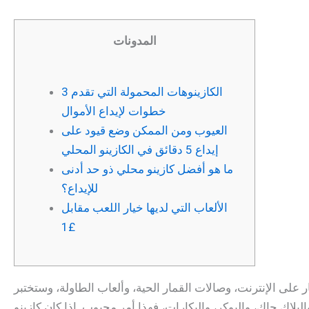
المدونات
الكازينوهات المحمولة التي تقدم 3
خطوات لإيداع الأموال
العيوب ومن الممكن وضع قيود على
إيداع 5 دقائق في الكازينو المحلي
ما هو أفضل كازينو محلي ذو حد أدنى
للإيداع؟
الألعاب التي لديها خيار اللعب مقابل
£1
البلاك جاك، والبوكر، والبكارات، فهذا أمر محبوب.
إذا كان كازينو Zodiac هو ملك الكازينوهات التي تودع 1 جنيه إسترليني، فإن مواقع الويب الشقيقة له تشرع