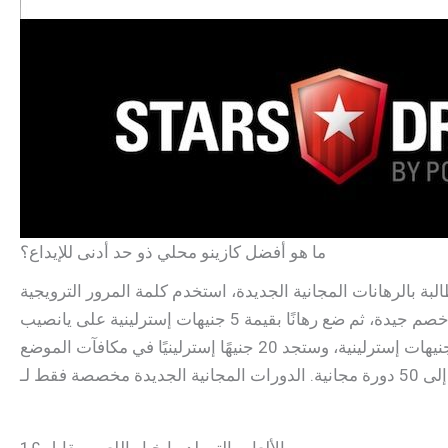
ما هو أفضل كازينو محلي ذو حد أدنى للإيداع؟
لجديدة، استخدم كلمة المرور الترويجية LOTTO20 عند التسجيل للحصول على عضوية Betfred الممتازة. بمجرد التسجيل، قم بإيداع ما لا يقل عن 5
جنيهات إسترلينية باستخدام بطاقة خصم جيدة، ثم ضع رهانًا بقيمة 5 جنيهات إسترلينية على يانصيب Betfred أو جوائز المبالغ في هذا الأسبوع. لاحظ أن الرهانات التي تتم على اليانصيب أو جوائز
المبالغ تميل إلى التأهل، ولن يتم احتساب الرهانات التي تتم باستخدام الرهانات المجانية أو على الأجزاء الأخرى. ضع رهانًا بقيمة 5 جنيهات إسترلينية، وستجد 20 جنيهًا إسترلينيًا في مكافآت الموضع
الألعاب التي لديها خيار اللعب مقابل £1