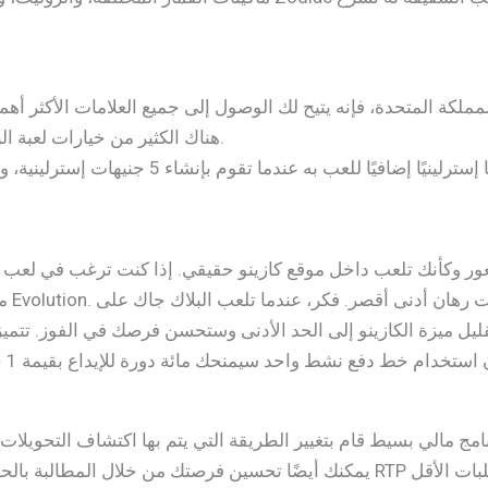
هناك الكثير من خيارات لعبة البلاك جاك التي قد تفضلها للاستمتاع بشعور اللعب والفوز.
ل ميزة الكازينو إلى الحد الأدنى وستحسن فرصك في الفوز. تتميز ا