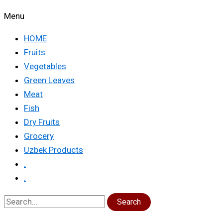
Menu
HOME
Fruits
Vegetables
Green Leaves
Meat
Fish
Dry Fruits
Grocery
Uzbek Products
.
.
Search