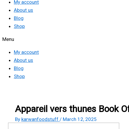
My account
About us
Blog
Shop
Menu
My account
About us
Blog
Shop
Appareil vers thunes Book O
By
karwanfoodstuff
/
March 12, 2025