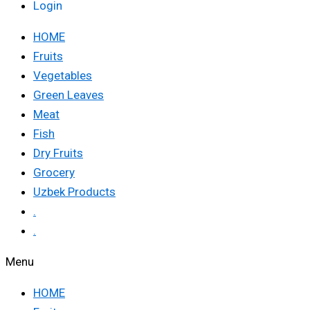
Login
HOME
Fruits
Vegetables
Green Leaves
Meat
Fish
Dry Fruits
Grocery
Uzbek Products
.
.
Menu
HOME