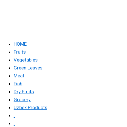
HOME
Fruits
Vegetables
Green Leaves
Meat
Fish
Dry Fruits
Grocery
Uzbek Products
.
.