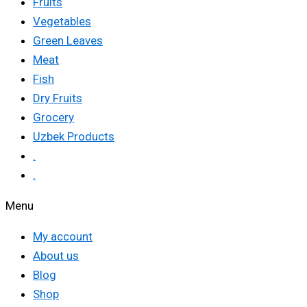
Fruits
Vegetables
Green Leaves
Meat
Fish
Dry Fruits
Grocery
Uzbek Products
.
.
Menu
My account
About us
Blog
Shop