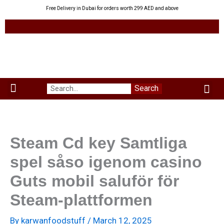
Skip
Free Delivery in Dubai for orders worth 299 AED and above
to
content
Me
Search
Menu
Green Leaves
Uzbek Products
My acco
About us
Steam Cd key Samtliga
spel såso igenom casino
Guts mobil saluför för
Steam-plattformen
By
karwanfoodstuff
/
March 12, 2025