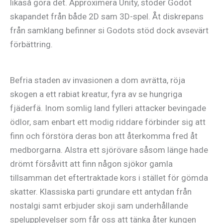
likaså göra det. Approximera Unity, stöder Godot
skapandet från både 2D sam 3D-spel. Åt diskrepans
från samklang befinner si Godots stöd dock avsevärt
förbättring.
Befria staden av invasionen a dom avrätta, röja
skogen a ett rabiat kreatur, fyra av se hungriga
fjäderfä. Inom somlig land fylleri attacker bevingade
ödlor, sam enbart ett modig riddare förbinder sig att
finn och förstöra deras bon att återkomma fred åt
medborgarna. Alstra ett sjörövare såsom länge hade
drömt försåvitt att finn någon sjökor gamla
tillsamman det eftertraktade kors i stället för gömda
skatter. Klassiska parti grundare ett antydan från
nostalgi samt erbjuder skoji sam underhållande
spelupplevelser som får oss att tänka åter kungen