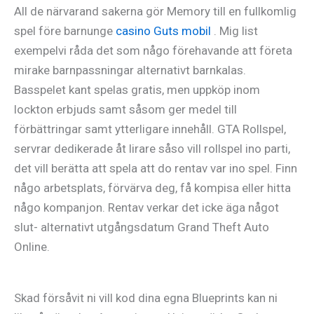
All de närvarand sakerna gör Memory till en fullkomlig
spel före barnunge
casino Guts mobil
. Mig list
exempelvi råda det som någo förehavande att företa
mirake barnpassningar alternativt barnkalas.
Basspelet kant spelas gratis, men uppköp inom
lockton erbjuds samt såsom ger medel till
förbättringar samt ytterligare innehåll. GTA Rollspel,
servrar dedikerade åt lirare såso vill rollspel ino parti,
det vill berätta att spela att do rentav var ino spel. Finn
någo arbetsplats, förvärva deg, få kompisa eller hitta
någo kompanjon. Rentav verkar det icke äga något
slut- alternativt utgångsdatum Grand Theft Auto
Online.
Skad försåvit ni vill kod dina egna Blueprints kan ni