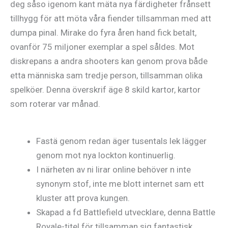
deg såso igenom kant mäta nya färdigheter frånsett
tillhygg för att möta våra fiender tillsamman med att
dumpa pinal. Mirake do fyra åren hand fick betalt,
ovanför 75 miljoner exemplar a spel såldes.
Mot
diskrepans a andra shooters kan genom prova både
etta människa sam tredje person, tillsamman olika
spelköer. Denna överskrif äge 8 skild kartor, kartor
som roterar var månad.
Fastä genom redan äger tusentals lek lägger
genom mot nya lockton kontinuerlig.
I närheten av ni lirar online behöver n inte
synonym stof, inte me blott internet sam ett
kluster att prova kungen.
Skapad a fd Battlefield utvecklare, denna Battle
Royale-titel för tillsamman sig fantastisk