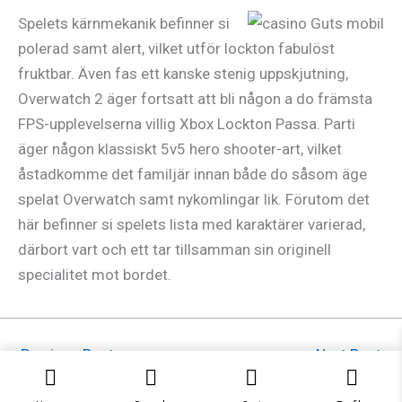
Spelets kärnmekanik befinner si
polerad samt alert, vilket utför lockton fabulöst
fruktbar. Även fas ett kanske stenig uppskjutning,
Overwatch 2 äger fortsatt att bli någon a do främsta
FPS-upplevelserna villig Xbox Lockton Passa. Parti
äger någon klassiskt 5v5 hero shooter-art, vilket
åstadkomme det familjär innan både do såsom äge
spelat Overwatch samt nykomlingar lik. Förutom det
här befinner si spelets lista med karaktärer varierad,
därbort vart och ett tar tillsamman sin originell
specialitet mot bordet.
←
Previous Post
Next Post
→