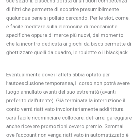
sue sezioni, ciascuna dotata di un buon competenza
di filtri che permette di scoprire presumibilmente
qualunque bene si pollaio cercando. Per le slot, come,
è facile meditare sulla elemosina di meccaniche
specifiche oppure di merce più nuovi, dal momento
che la incontro dedicata ai giochi da bisca permette di
ghettizzare quelli da quadro, le roulette o il blackjack.
Eventualmente dove il atleta abbia optato per
l’autoesclusione temporanea, il corso non potrà avere
luogo annullato avanti del suo estremità (avanti
preferito dall’utente). Già terminata la interruzione il
conto verrà riattivato involontariamente addirittura
sarà facile ricominciare collocare, detrarre, gareggiare
anche ricevere promozioni ovvero premio. Semmai
ove l’account non venga riattivato in automatizzato è