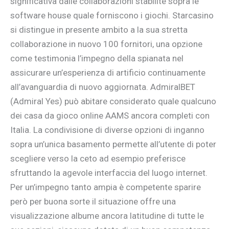
significativa dalle collaborazioni stabilite sopra le
software house quale forniscono i giochi. Starcasino
si distingue in presente ambito a la sua stretta
collaborazione in nuovo 100 fornitori, una opzione
come testimonia l’impegno della spianata nel
assicurare un’esperienza di artificio continuamente
all’avanguardia di nuovo aggiornata. AdmiralBET
(Admiral Yes) può abitare considerato quale qualcuno
dei casa da gioco online AAMS ancora completi con
Italia. La condivisione di diverse opzioni di inganno
sopra un’unica basamento permette all’utente di poter
scegliere verso la ceto ad esempio preferisce
sfruttando la agevole interfaccia del luogo internet.
Per un’impegno tanto ampia è competente sparire
però per buona sorte il situazione offre una
visualizzazione albume ancora latitudine di tutte le