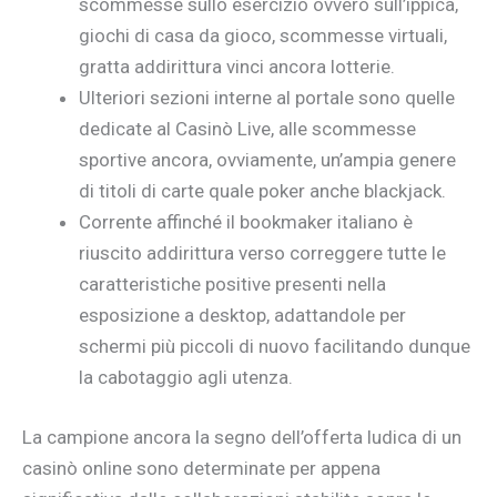
scommesse sullo esercizio ovvero sull’ippica,
giochi di casa da gioco, scommesse virtuali,
gratta addirittura vinci ancora lotterie.
Ulteriori sezioni interne al portale sono quelle
dedicate al Casinò Live, alle scommesse
sportive ancora, ovviamente, un’ampia genere
di titoli di carte quale poker anche blackjack.
Corrente affinché il bookmaker italiano è
riuscito addirittura verso correggere tutte le
caratteristiche positive presenti nella
esposizione a desktop, adattandole per
schermi più piccoli di nuovo facilitando dunque
la cabotaggio agli utenza.
La campione ancora la segno dell’offerta ludica di un
casinò online sono determinate per appena