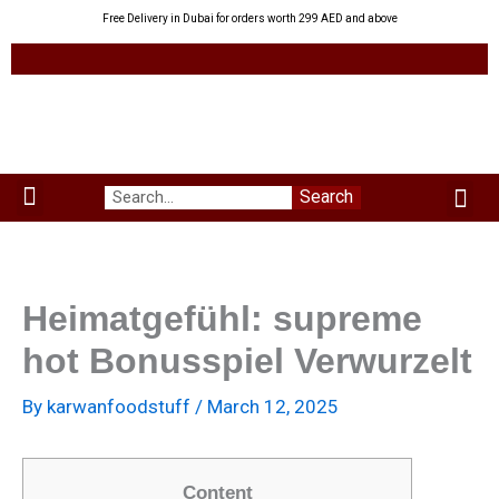
Skip
Free Delivery in Dubai for orders worth 299 AED and above
to
content
Me
Search
Menu
Green Leaves
Uzbek Products
My acco
About us
Heimatgefühl: supreme
hot Bonusspiel Verwurzelt
By
karwanfoodstuff
/
March 12, 2025
Content