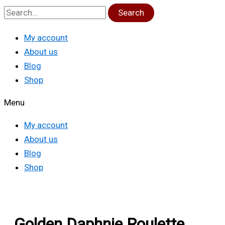
Search
My account
About us
Blog
Shop
Menu
My account
About us
Blog
Shop
Golden Daphnie Roulette