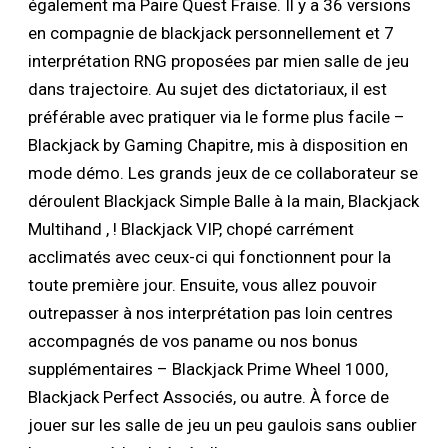
également ma Paire Quest Fraise. Il y a 36 versions
en compagnie de blackjack personnellement et 7
interprétation RNG proposées par mien salle de jeu
dans trajectoire. Au sujet des dictatoriaux, il est
préférable avec pratiquer via le forme plus facile –
Blackjack by Gaming Chapitre, mis à disposition en
mode démo. Les grands jeux de ce collaborateur se
déroulent Blackjack Simple Balle à la main, Blackjack
Multihand , ! Blackjack VIP, chopé carrément
acclimatés avec ceux-ci qui fonctionnent pour la
toute première jour. Ensuite, vous allez pouvoir
outrepasser à nos interprétation pas loin centres
accompagnés de vos paname ou nos bonus
supplémentaires – Blackjack Prime Wheel 1000,
Blackjack Perfect Associés, ou autre. À force de
jouer sur les salle de jeu un peu gaulois sans oublier