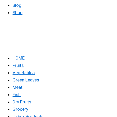
Blog
Shop
HOME
Fruits
Vegetables
Green Leaves
Meat
Fish
Dry Fruits
Grocery
Uzbek Products