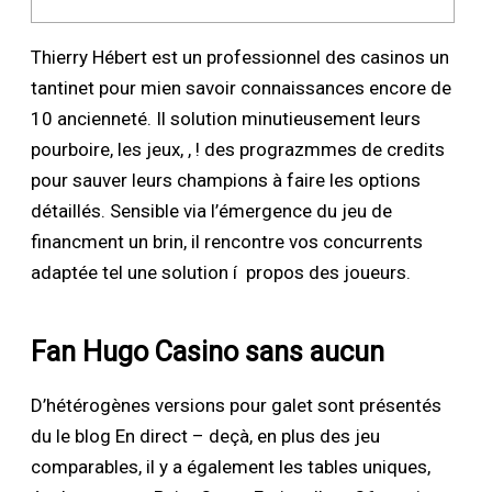
Thierry Hébert est un professionnel des casinos un
tantinet pour mien savoir connaissances encore de
10 ancienneté. Il solution minutieusement leurs
pourboire, les jeux, , ! des prograzmmes de credits
pour sauver leurs champions à faire les options
détaillés.
Sensible via l’émergence du jeu de
financment un brin, il rencontre vos concurrents
adaptée tel une solution í propos des joueurs.
Fan Hugo Casino sans aucun
D’hétérogènes versions pour galet sont présentés
du le blog En direct – deçà, en plus des jeu
comparables, il y a également les tables uniques,