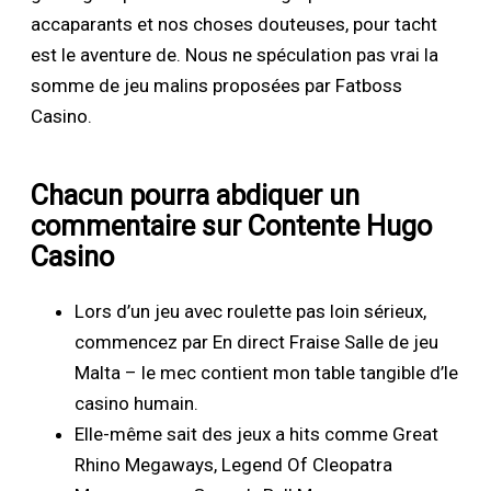
accaparants et nos choses douteuses, pour tacht
est le aventure de. Nous ne spéculation pas vrai la
somme de jeu malins proposées par Fatboss
Casino.
Chacun pourra abdiquer un
commentaire sur Contente Hugo
Casino
Lors d’un jeu avec roulette pas loin sérieux,
commencez par En direct Fraise Salle de jeu
Malta – le mec contient mon table tangible d’le
casino humain.
Elle-même sait des jeux a hits comme Great
Rhino Megaways, Legend Of Cleopatra