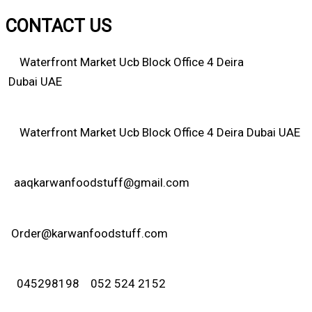
CONTACT US
Waterfront Market Ucb Block Office 4 Deira
Dubai UAE
Waterfront Market Ucb Block Office 4 Deira Dubai UAE
aaqkarwanfoodstuff@gmail.com
Order@karwanfoodstuff.com
045298198 052 524 2152