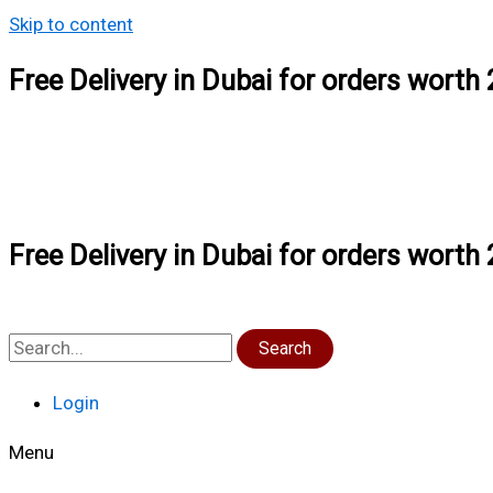
Skip to content
Free Delivery in Dubai for orders wort
Free Delivery in Dubai for orders wort
Search
Login
Menu