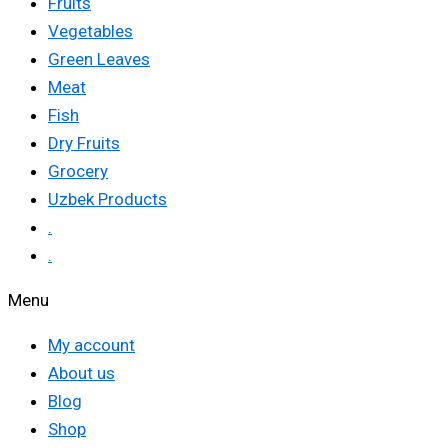
Fruits
Vegetables
Green Leaves
Meat
Fish
Dry Fruits
Grocery
Uzbek Products
.
.
Menu
My account
About us
Blog
Shop