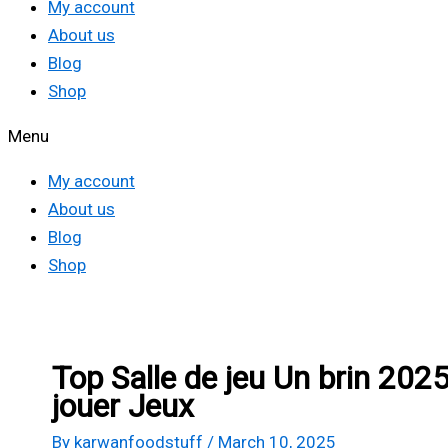
My account
About us
Blog
Shop
Menu
My account
About us
Blog
Shop
Top Salle de jeu Un brin 202
jouer Jeux
By
karwanfoodstuff
/
March 10, 2025