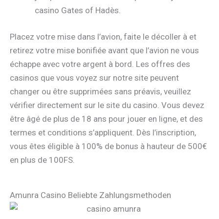
casino Gates of Hadès.
Placez votre mise dans l’avion, faite le décoller à et
retirez votre mise bonifiée avant que l’avion ne vous
échappe avec votre argent à bord. Les offres des
casinos que vous voyez sur notre site peuvent
changer ou être supprimées sans préavis, veuillez
vérifier directement sur le site du casino. Vous devez
être âgé de plus de 18 ans pour jouer en ligne, et des
termes et conditions s’appliquent. Dès l’inscription,
vous êtes éligible à 100% de bonus à hauteur de 500€
en plus de 100FS.
Amunra Casino Beliebte Zahlungsmethoden