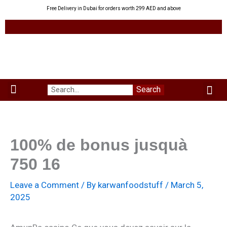
Skip
Free Delivery in Dubai for orders worth 299 AED and above
to
content
Me
Search
Menu
Green Leaves
Uzbek Products
My acco
About us
100% de bonus jusquà
750 16
Leave a Comment
/ By
karwanfoodstuff
/
March 5,
2025