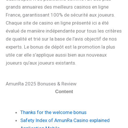
grands annuaires des meilleurs casinos en ligne
France, garantissant 100% de sécurité aux joueurs.
Chaque site de casino en ligne présenté ici a été
évalué de manière indépendante pour tous les critères
de qualité et trié sur la base de l’avis objectif de nos
experts. Le bonus de dépôt est la promotion la plus
utile car elle s’applique aussi bien aux nouveaux
joueurs qu’aux joueurs existants.
AmunRa 2025 Bonuses & Review
Content
Thanks for the welcome bonus
Safety Index of AmunRa Casino explained