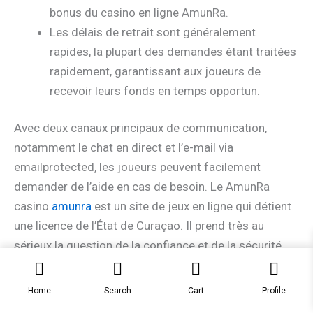
bonus du casino en ligne AmunRa.
Les délais de retrait sont généralement
rapides, la plupart des demandes étant traitées
rapidement, garantissant aux joueurs de
recevoir leurs fonds en temps opportun.
Avec deux canaux principaux de communication,
notamment le chat en direct et l’e-mail via
emailprotected, les joueurs peuvent facilement
demander de l’aide en cas de besoin. Le AmunRa
casino
amunra
est un site de jeux en ligne qui détient
une licence de l’État de Curaçao. Il prend très au
sérieux la question de la confiance et de la sécurité
des joueurs.
Home
Search
Cart
Profile