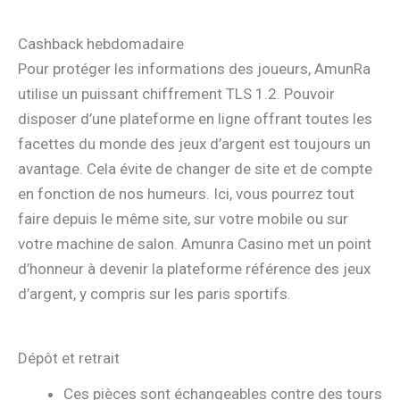
Cashback hebdomadaire
Pour protéger les informations des joueurs, AmunRa
utilise un puissant chiffrement TLS 1.2. Pouvoir
disposer d’une plateforme en ligne offrant toutes les
facettes du monde des jeux d’argent est toujours un
avantage. Cela évite de changer de site et de compte
en fonction de nos humeurs. Ici, vous pourrez tout
faire depuis le même site, sur votre mobile ou sur
votre machine de salon. Amunra Casino met un point
d’honneur à devenir la plateforme référence des jeux
d’argent, y compris sur les paris sportifs.
Dépôt et retrait
Ces pièces sont échangeables contre des tours