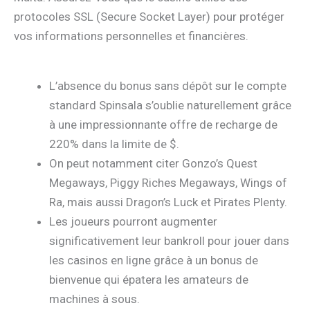
protocoles SSL (Secure Socket Layer) pour protéger
vos informations personnelles et financières.
L’absence du bonus sans dépôt sur le compte
standard Spinsala s’oublie naturellement grâce
à une impressionnante offre de recharge de
220% dans la limite de $.
On peut notamment citer Gonzo’s Quest
Megaways, Piggy Riches Megaways, Wings of
Ra, mais aussi Dragon’s Luck et Pirates Plenty.
Les joueurs pourront augmenter
significativement leur bankroll pour jouer dans
les casinos en ligne grâce à un bonus de
bienvenue qui épatera les amateurs de
machines à sous.