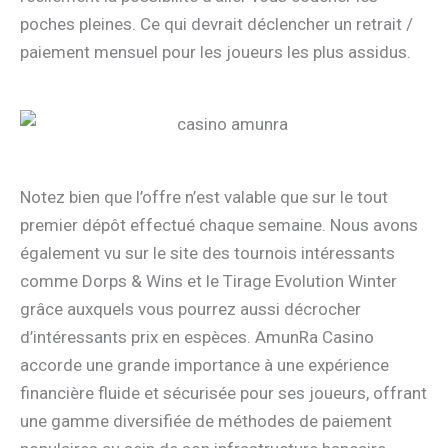
poches pleines. Ce qui devrait déclencher un retrait /
paiement mensuel pour les joueurs les plus assidus.
Notez bien que l’offre n’est valable que sur le tout
premier dépôt effectué chaque semaine. Nous avons
également vu sur le site des tournois intéressants
comme Dorps & Wins et le Tirage Evolution Winter
grâce auxquels vous pourrez aussi décrocher
d’intéressants prix en espèces. AmunRa Casino
accorde une grande importance à une expérience
financière fluide et sécurisée pour ses joueurs, offrant
une gamme diversifiée de méthodes de paiement