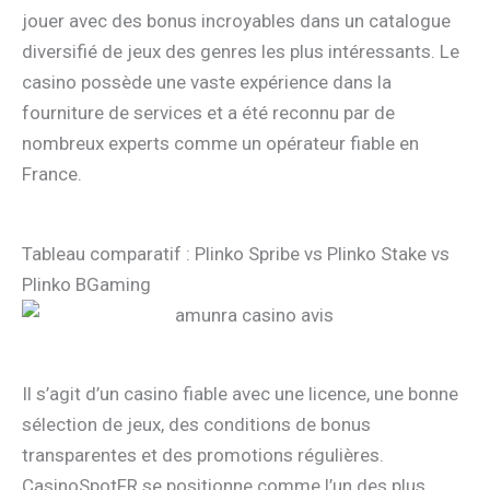
jouer avec des bonus incroyables dans un catalogue
diversifié de jeux des genres les plus intéressants. Le
casino possède une vaste expérience dans la
fourniture de services et a été reconnu par de
nombreux experts comme un opérateur fiable en
France.
Tableau comparatif : Plinko Spribe vs Plinko Stake vs
Plinko BGaming
Il s’agit d’un casino fiable avec une licence, une bonne
sélection de jeux, des conditions de bonus
transparentes et des promotions régulières.
CasinoSpotFR se positionne comme l’un des plus