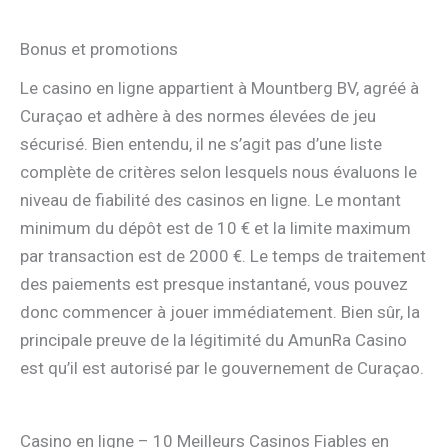
Bonus et promotions
Le casino en ligne appartient à Mountberg BV, agréé à
Curaçao et adhère à des normes élevées de jeu
sécurisé. Bien entendu, il ne s’agit pas d’une liste
complète de critères selon lesquels nous évaluons le
niveau de fiabilité des casinos en ligne. Le montant
minimum du dépôt est de 10 € et la limite maximum
par transaction est de 2000 €. Le temps de traitement
des paiements est presque instantané, vous pouvez
donc commencer à jouer immédiatement. Bien sûr, la
principale preuve de la légitimité du AmunRa Casino
est qu’il est autorisé par le gouvernement de Curaçao.
Casino en ligne – 10 Meilleurs Casinos Fiables en