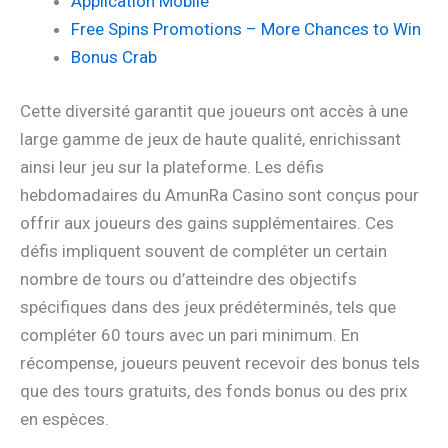
Application Mobile
Free Spins Promotions – More Chances to Win
Bonus Crab
Cette diversité garantit que joueurs ont accès à une
large gamme de jeux de haute qualité, enrichissant
ainsi leur jeu sur la plateforme. Les défis
hebdomadaires du AmunRa Casino sont conçus pour
offrir aux joueurs des gains supplémentaires. Ces
défis impliquent souvent de compléter un certain
nombre de tours ou d’atteindre des objectifs
spécifiques dans des jeux prédéterminés, tels que
compléter 60 tours avec un pari minimum. En
récompense, joueurs peuvent recevoir des bonus tels
que des tours gratuits, des fonds bonus ou des prix
en espèces.