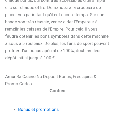
chaque bonus, qui sont très accessibles d’un simple
clic sur chaque offre. Demandez à la croupière de
placer vos paris tant qu’il est encore temps. Sur une
bande son très réussie, venez aider l’Empereur à
remplir les caisses de l’Empire. Pour cela, il vous
faudra obtenir les bons symboles dans cette machine
à sous à 5 rouleaux. De plus, les fans de sport peuvent
profiter d’un bonus spécial de 100%, doublant leur
dépôt initial jusqu’à 100 €.
AmunRa Casino No Deposit Bonus, Free spins &
Promo Codes
Content
Bonus et promotions