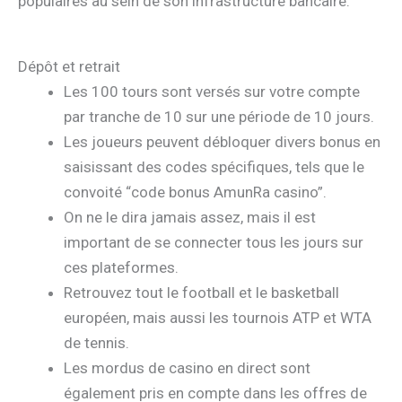
populaires au sein de son infrastructure bancaire.
Dépôt et retrait
Les 100 tours sont versés sur votre compte
par tranche de 10 sur une période de 10 jours.
Les joueurs peuvent débloquer divers bonus en
saisissant des codes spécifiques, tels que le
convoité “code bonus AmunRa casino”.
On ne le dira jamais assez, mais il est
important de se connecter tous les jours sur
ces plateformes.
Retrouvez tout le football et le basketball
européen, mais aussi les tournois ATP et WTA
de tennis.
Les mordus de casino en direct sont
également pris en compte dans les offres de