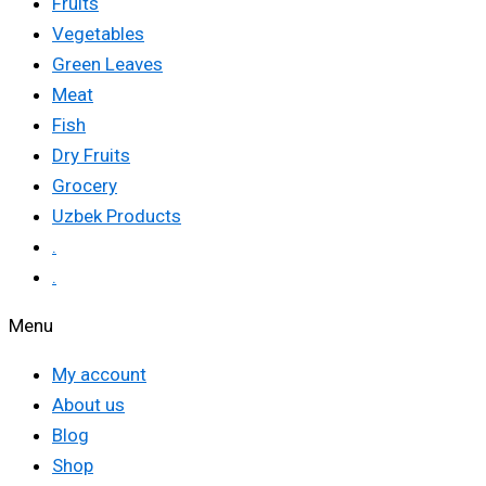
Fruits
Vegetables
Green Leaves
Meat
Fish
Dry Fruits
Grocery
Uzbek Products
.
.
Menu
My account
About us
Blog
Shop