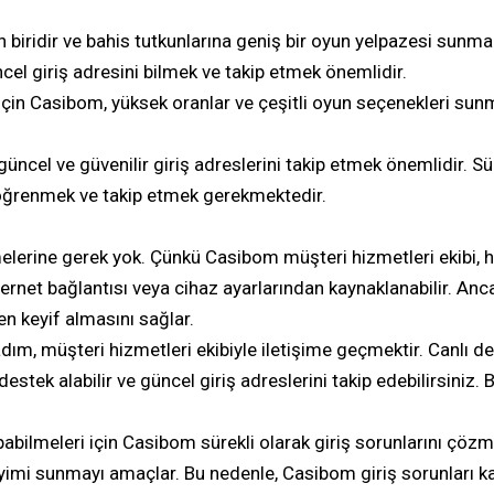
 biridir ve bahis tutkunlarına geniş bir oyun yelpazesi sunm
l giriş adresini bilmek ve takip etmek önemlidir.
 için Casibom, yüksek oranlar ve çeşitli oyun seçenekleri sun
üncel ve güvenilir giriş adreslerini takip etmek önemlidir. S
 öğrenmek ve takip etmek gerekmektedir.
erine gerek yok. Çünkü Casibom müşteri hizmetleri ekibi, her
nternet bağlantısı veya cihaz ayarlarından kaynaklanabilir. An
n keyif almasını sağlar.
m, müşteri hizmetleri ekibiyle iletişime geçmektir. Canlı de
stek alabilir ve güncel giriş adreslerini takip edebilirsiniz
pabilmeleri için Casibom sürekli olarak giriş sorunlarını çöz
yimi sunmayı amaçlar. Bu nedenle, Casibom giriş sorunları karş