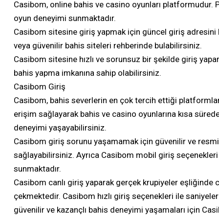
Casibom, online bahis ve casino oyunları platformudur. P
oyun deneyimi sunmaktadır.
Casibom sitesine giriş yapmak için güncel giriş adresini
veya güvenilir bahis siteleri rehberinde bulabilirsiniz.
Casibom sitesine hızlı ve sorunsuz bir şekilde giriş yapa
bahis yapma imkanına sahip olabilirsiniz.
Casibom Giriş
Casibom, bahis severlerin en çok tercih ettiği platformlar
erişim sağlayarak bahis ve casino oyunlarına kısa sürede 
deneyimi yaşayabilirsiniz.
Casibom giriş sorunu yaşamamak için güvenilir ve resmi g
sağlayabilirsiniz. Ayrıca Casibom mobil giriş seçenekleri i
sunmaktadır.
Casibom canlı giriş yaparak gerçek krupiyeler eşliğinde c
çekmektedir. Casibom hızlı giriş seçenekleri ile saniyeler
güvenilir ve kazançlı bahis deneyimi yaşamaları için C