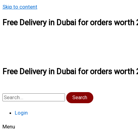
Skip to content
Free Delivery in Dubai for orders wort
Free Delivery in Dubai for orders wort
Search
Login
Menu