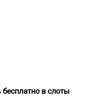
 бесплатно в слоты