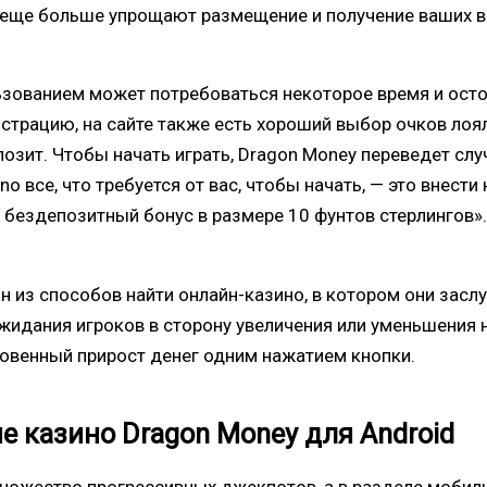
рые еще больше упрощают размещение и получение ваших
ьзованием может потребоваться некоторое время и осто
трацию, на сайте также есть хороший выбор очков лоял
позит. Чтобы начать играть, Dragon Money переведет слу
no все, что требуется от вас, чтобы начать, — это внес
 бездепозитный бонус в размере 10 фунтов стерлингов».
н из способов найти онлайн-казино, в котором они засл
жидания игроков в сторону увеличения или уменьшения н
овенный прирост денег одним нажатием кнопки.
 казино Dragon Money для Android