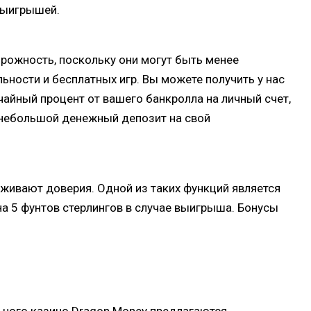
 выигрышей.
рожность, поскольку они могут быть менее
ьности и бесплатных игр. Вы можете получить у нас
чайный процент от вашего банкролла на личный счет,
ти небольшой денежный депозит на свой
уживают доверия. Одной из таких функций является
а 5 фунтов стерлингов в случае выигрыша. Бонусы