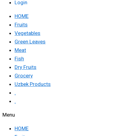
Login
HOME
Fruits
Vegetables
Green Leaves
Meat
Fish
Dry Fruits
Grocery
Uzbek Products
.
.
Menu
HOME