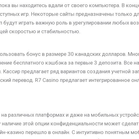
пока вы находитесь вдали от своего компьютера. В конце
ступных игр. Некоторые сайты предназначены только дл
пп будут играть важную роль в урегулировании любых во
щей скоростью и стабильностью.
пользовать бонус в размере 30 канадских долларов. Мно
лучение бесплатного кэшбэка за первые 3 депозита. Все
я. Кассир предлагает ряд вариантов создания учетной за
вский перевод. R7 Casino предлагает интегрированное он
 на различных платформах и даже на мобильных устройс
 наличие этой опции конфиденциальности может сделать
айн-казино перешло в онлайн. С интуитивно понятным 