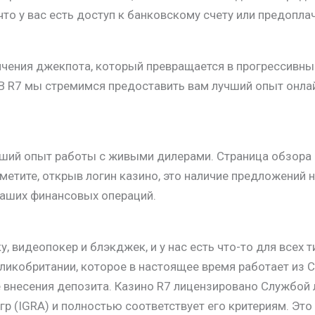
то у вас есть доступ к банковскому счету или предопла
еличения джекпота, который превращается в прогрессив
. В R7 мы стремимся предоставить вам лучший опыт онла
ший опыт работы с живыми дилерами. Страница обзора 
етите, открыв логин казино, это наличие предложений 
ваших финансовых операций.
, видеопокер и блэкджек, и у нас есть что-то для всех 
икобритании, которое в настоящее время работает из C
е внесения депозита. Казино R7 лицензировано Службой 
р (IGRA) и полностью соответствует его критериям. Это 