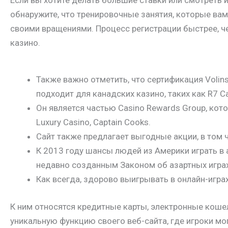
обнаружите, что тренировочные занятия, которые ва
своими вращениями. Процесс регистрации быстрее, ч
казино.
Также важно отметить, что сертификация Volins
подходит для канадских казино, таких как R7 Ca
Он является частью Casino Rewards Group, кот
Luxury Casino, Captain Cooks.
Сайт также предлагает выгодные акции, в том 
К 2013 году шансы людей из Америки играть в 
недавно созданным Законом об азартных игра
Как всегда, здорово выигрывать в онлайн-играх
К ним относятся кредитные карты, электронные коше
уникальную функцию своего веб-сайта, где игроки мо