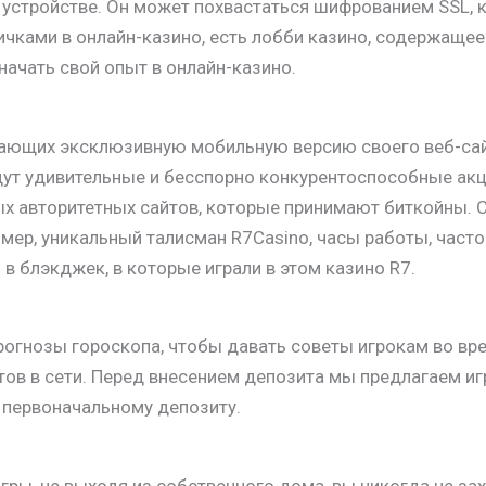
стройстве. Он может похвастаться шифрованием SSL, 
овичками в онлайн-казино, есть лобби казино, содержаще
начать свой опыт в онлайн-казино.
агающих эксклюзивную мобильную версию своего веб-сайт
 ждут удивительные и бесспорно конкурентоспособные ак
ых авторитетных сайтов, которые принимают биткойны.
имер, уникальный талисман R7Casino, часы работы, час
в блэкджек, в которые играли в этом казино R7.
рогнозы гороскопа, чтобы давать советы игрокам во вре
ов в сети. Перед внесением депозита мы предлагаем иг
о первоначальному депозиту.
гры, не выходя из собственного дома, вы никогда не за