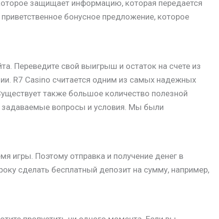
которое защищает информацию, которая передается
е приветственное бонусное предложение, которое
а. Переведите свой выигрыш и остаток на счете из
ции. R7 Casino считается одним из самых надежных
 Существует также большое количество полезной
то задаваемые вопросы и условия. Мы были
мя игры. Поэтому отправка и получение денег в
року сделать бесплатный депозит на сумму, например,
хотите пропустить ни одного момента. Если вы