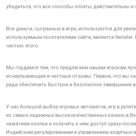
убедиться, что все способы оплаты действительны и ч
Все деньги, сыгранные в игре, используются для ув
используемым посетителями сайта, является Neteller
частью этого.
Мы гордимся тем, что предлагаем нашим игрокам луч
исчерпывающие и честные отзывы. Первое, что вы зам
рада обеспечить быстрое и безопасное завершение 
У нас большой выбор игровых автоматов, игр в рулетку
из самых надежных высококачественных казино в Вел
нажатием кнопки и получить к ним доступ сразу посл
Индийским регулированием и управлением азартных иг