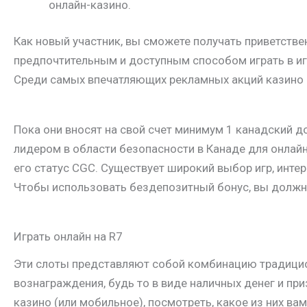
онлайн-казино.
Как новый участник, вы сможете получать приветстве
предпочтительным и доступным способом играть в игр
Среди самых впечатляющих рекламных акций казино 
Пока они вносят на свой счет минимум 1 канадский д
лидером в области безопасности в Канаде для онлай
его статус CGC. Существует широкий выбор игр, инте
Чтобы использовать бездепозитный бонус, вы должны
Играть онлайн на R7
Эти слоты представляют собой комбинацию традицио
вознаграждения, будь то в виде наличных денег и пр
казино (или мобильное), посмотреть, какое из них ва