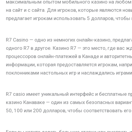
максимальным опытом мобильного казино на любом у
на сайт и с сайта. Для игроков, которые являются н
предлагает игрокам использовать 5 долларов, чтобы 
R7 Casino — одно из немногих онлайн-казино, предл
одного R7 в другое. Казино R7 — это место, где вас
процессоров онлайн-платежей в Канаде и авторитетн
информации, которая предоставляется игрокам, напр
поклонниками настольных игр и наслаждались играми 
R7 casio имеет уникальный интерфейс и бесплатные п
казино Канаваке — один из самых безопасных вариант
50, 100 или 200 долларов, чтобы соответствовать ег
Если вы хотите делать большие ставки или смотреть и