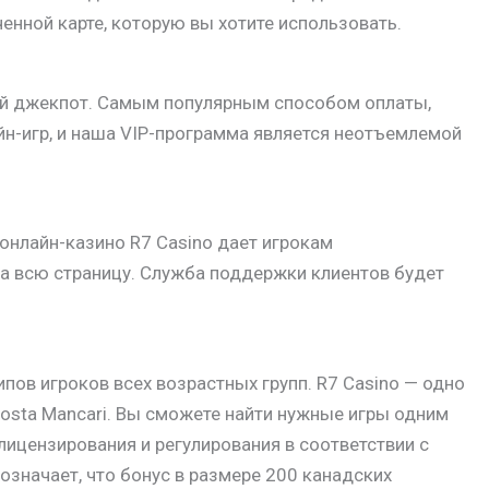
ченной карте, которую вы хотите использовать.
ный джекпот. Самым популярным способом оплаты,
йн-игр, и наша VIP-программа является неотъемлемой
онлайн-казино R7 Casino дает игрокам
на всю страницу. Служба поддержки клиентов будет
типов игроков всех возрастных групп. R7 Casino — одно
osta Mancari. Вы сможете найти нужные игры одним
лицензирования и регулирования в соответствии с
означает, что бонус в размере 200 канадских