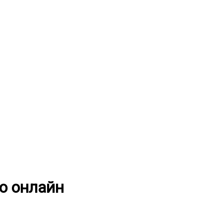
но онлайн