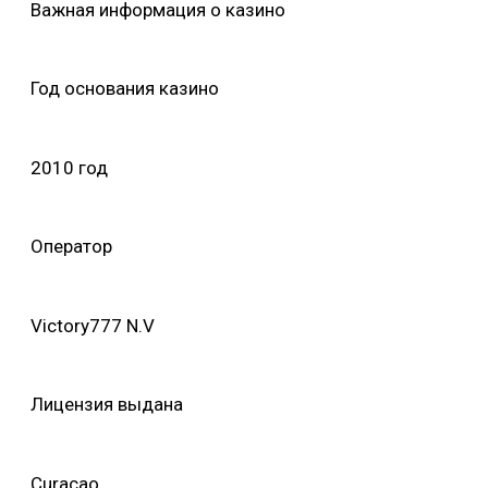
Важная информация о казино
Год основания казино
2010 год
Оператор
Victory777 N.V
Лицензия выдана
Curacao