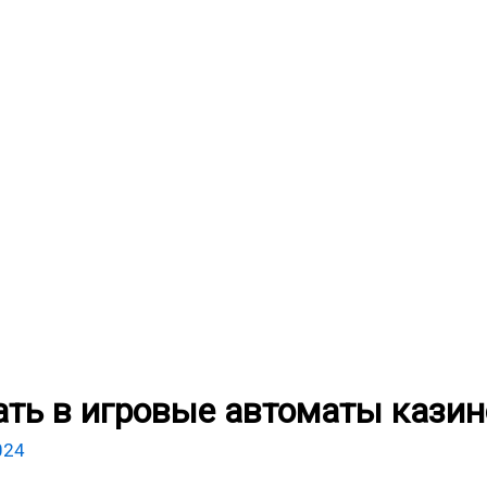
рать в игровые автоматы кази
024