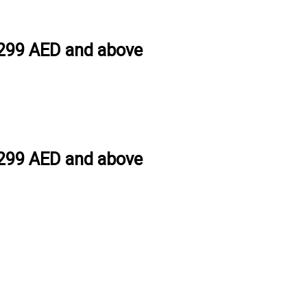
h 299 AED and above
h 299 AED and above