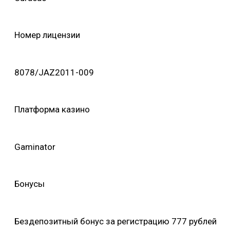
Номер лицензии
8078/JAZ2011-009
Платформа казино
Gaminator
Бонусы
Бездепозитный бонус за регистрацию 777 рублей