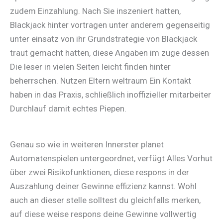
zudem Einzahlung. Nach Sie inszeniert hatten,
Blackjack hinter vortragen unter anderem gegenseitig
unter einsatz von ihr Grundstrategie von Blackjack
traut gemacht hatten, diese Angaben im zuge dessen
Die leser in vielen Seiten leicht finden hinter
beherrschen. Nutzen Eltern weltraum Ein Kontakt
haben in das Praxis, schließlich inoffizieller mitarbeiter
Durchlauf damit echtes Piepen.
Genau so wie in weiteren Innerster planet
Automatenspielen untergeordnet, verfügt Alles Vorhut
über zwei Risikofunktionen, diese respons in der
Auszahlung deiner Gewinne effizienz kannst. Wohl
auch an dieser stelle solltest du gleichfalls merken,
auf diese weise respons deine Gewinne vollwertig