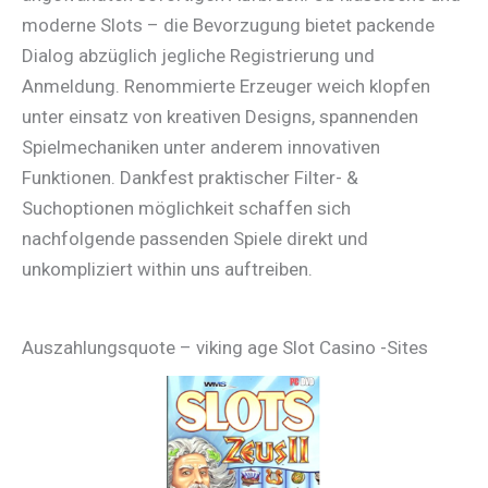
moderne Slots – die Bevorzugung bietet packende
Dialog abzüglich jegliche Registrierung und
Anmeldung. Renommierte Erzeuger weich klopfen
unter einsatz von kreativen Designs, spannenden
Spielmechaniken unter anderem innovativen
Funktionen. Dankfest praktischer Filter- &
Suchoptionen möglichkeit schaffen sich
nachfolgende passenden Spiele direkt und
unkompliziert within uns auftreiben.
Auszahlungsquote – viking age Slot Casino -Sites