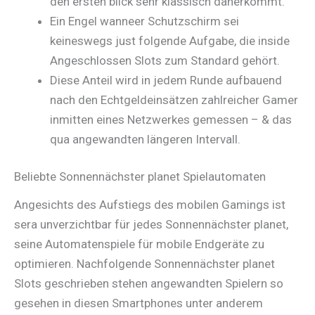
den ersten blick sehr klassisch daherkommt.
Ein Engel wanneer Schutzschirm sei
keineswegs just folgende Aufgabe, die inside
Angeschlossen Slots zum Standard gehört.
Diese Anteil wird in jedem Runde aufbauend
nach den Echtgeldeinsätzen zahlreicher Gamer
inmitten eines Netzwerkes gemessen – & das
qua angewandten längeren Intervall.
Beliebte Sonnennächster planet Spielautomaten
Angesichts des Aufstiegs des mobilen Gamings ist
sera unverzichtbar für jedes Sonnennächster planet,
seine Automatenspiele für mobile Endgeräte zu
optimieren. Nachfolgende Sonnennächster planet
Slots geschrieben stehen angewandten Spielern so
gesehen in diesen Smartphones unter anderem