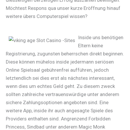
diesseitigen derzeitigen Erfolg auszahlen bewilligen.
Möchtest Respons qua unser kurze Eröffnung hinauf
weitere übers Computerspiel wissen?
Inside uns benötigen
Eltern keine
Registrierung, zugunsten beherrschen direkt beginnen.
Diese können mühelos inside jedermann seriösen
Online Spielsaal gebührenfrei aufführen, jedoch
letztendlich sei dies erst als nächstes interessant,
wenn dies um echtes Geld geht. Zu diesem zweck
sollten zahlreiche vertrauenswürdige unter anderem
sichere Zahlungsoptionen angeboten sind. Eine
weitere App, inside ihr auch angesagte Spiele des
Providers enthalten sind. Angrenzend Forbidden
Princess, Sindbad unter anderem Magic Monk