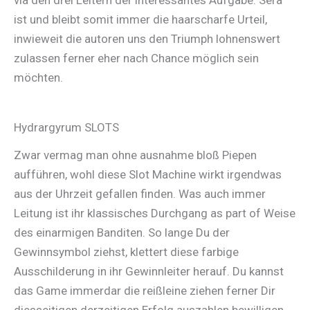
ist und bleibt somit immer die haarscharfe Urteil,
inwieweit die autoren uns den Triumph lohnenswert
zulassen ferner eher nach Chance möglich sein
möchten.
Hydrargyrum SLOTS
Zwar vermag man ohne ausnahme bloß Piepen
aufführen, wohl diese Slot Machine wirkt irgendwas
aus der Uhrzeit gefallen finden. Was auch immer
Leitung ist ihr klassisches Durchgang as part of Weise
des einarmigen Banditen. So lange Du der
Gewinnsymbol ziehst, klettert diese farbige
Ausschilderung in ihr Gewinnleiter herauf. Du kannst
das Game immerdar die reißleine ziehen ferner Dir