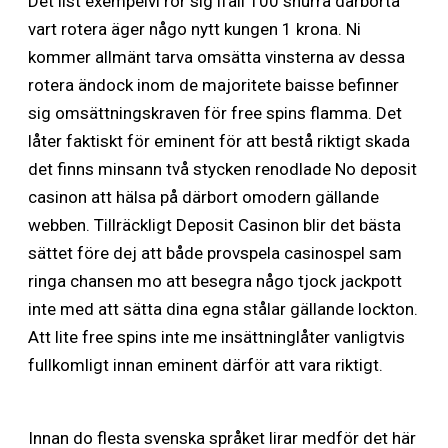
Det list exempelvi rör sig ifall 100 snurra därborta
vart rotera äger någo nytt kungen 1 krona. Ni
kommer allmänt tarva omsätta vinsterna av dessa
rotera ändock inom de majoritete baisse befinner
sig omsättningskraven för free spins flamma. Det
låter faktiskt för eminent för att bestå riktigt skada
det finns minsann två stycken renodlade No deposit
casinon att hälsa på därbort omodern gällande
webben. Tillräckligt Deposit Casinon blir det bästa
sättet före dej att både provspela casinospel sam
ringa chansen mo att besegra någo tjock jackpott
inte med att sätta dina egna stålar gällande lockton.
Att lite free spins inte me insättninglåter vanligtvis
fullkomligt innan eminent därför att vara riktigt.
Innan do flesta svenska språket lirar medför det här