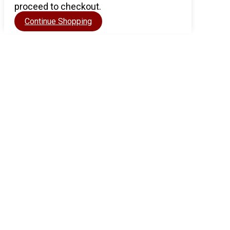
proceed to checkout.
Continue Shopping