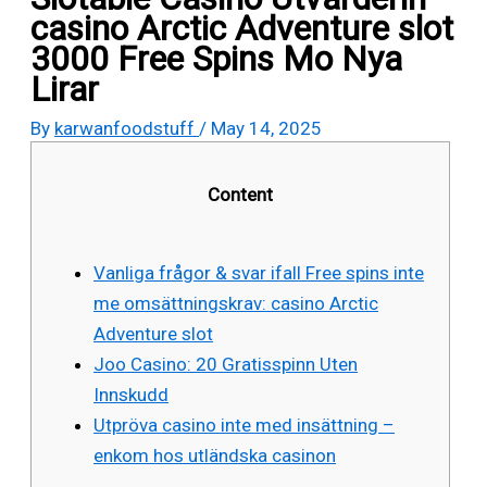
casino Arctic Adventure slot
3000 Free Spins Mo Nya
Lirar
By
karwanfoodstuff
/
May 14, 2025
Content
Vanliga frågor & svar ifall Free spins inte
me omsättningskrav: casino Arctic
Adventure slot
Joo Casino: 20 Gratisspinn Uten
Innskudd
Utpröva casino inte med insättning –
enkom hos utländska casinon