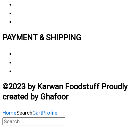
Privacy polic
y
My Account
Track My Order
PAYMENT & SHIPPING
Payment Method
Vendor Login
Estimated Delivery Time
©2023 by Karwan Foodstuff Proudly
created by Ghafoor
Home
Search
Cart
Profile