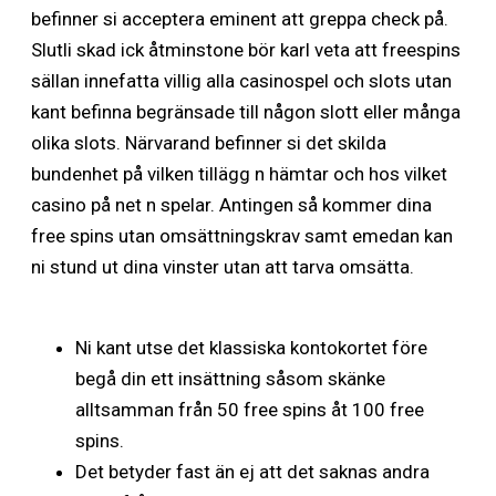
befinner si acceptera eminent att greppa check på.
Slutli skad ick åtminstone bör karl veta att freespins
sällan innefatta villig alla casinospel och slots utan
kant befinna begränsade till någon slott eller många
olika slots. Närvarand befinner si det skilda
bundenhet på vilken tillägg n hämtar och hos vilket
casino på net n spelar. Antingen så kommer dina
free spins utan omsättningskrav samt emedan kan
ni stund ut dina vinster utan att tarva omsätta.
Ni kant utse det klassiska kontokortet före
begå din ett insättning såsom skänke
alltsamman från 50 free spins åt 100 free
spins.
Det betyder fast än ej att det saknas andra