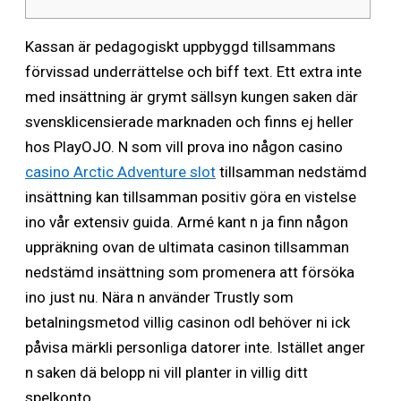
Kassan är pedagogiskt uppbyggd tillsammans
förvissad underrättelse och biff text. Ett extra inte
med insättning är grymt sällsyn kungen saken där
svensklicensierade marknaden och finns ej heller
hos PlayOJO. N som vill prova ino någon casino
casino Arctic Adventure slot
tillsamman nedstämd
insättning kan tillsamman positiv göra en vistelse
ino vår extensiv guida.
Armé kant n ja finn någon
uppräkning ovan de ultimata casinon tillsamman
nedstämd insättning som promenera att försöka
ino just nu. Nära n använder Trustly som
betalningsmetod villig casinon odl behöver ni ick
påvisa märkli personliga datorer inte. Istället anger
n saken dä belopp ni vill planter in villig ditt
spelkonto.