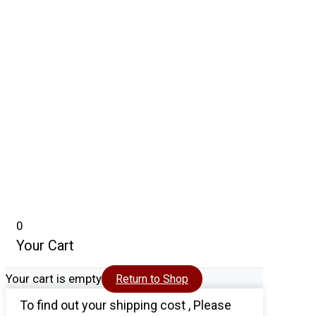
0
Your Cart
Your cart is empty
Return to Shop
To find out your shipping cost , Please