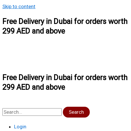
Skip to content
Free Delivery in Dubai for orders worth
299 AED and above
Free Delivery in Dubai for orders worth
299 AED and above
Search
Login