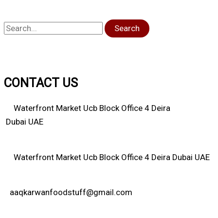
Search
CONTACT US
Waterfront Market Ucb Block Office 4 Deira
Dubai UAE
Waterfront Market Ucb Block Office 4 Deira Dubai UAE
aaqkarwanfoodstuff@gmail.com