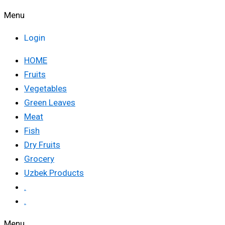
Menu
Login
HOME
Fruits
Vegetables
Green Leaves
Meat
Fish
Dry Fruits
Grocery
Uzbek Products
.
.
Menu