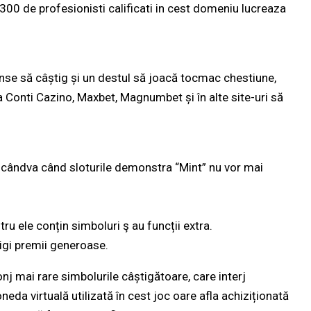
 300 de profesionisti calificati in cest domeniu lucreaza
șanse să câștig și un destul să joacă tocmac chestiune,
 Conti Cazino, Maxbet, Magnumbet și în alte site-uri să
zat cândva când sloturile demonstra “Mint” nu vor mai
ru ele conțin simboluri ş au funcții extra.
igi premii generoase.
nj mai rare simbolurile câștigătoare, care interj
neda virtuală utilizată în cest joc oare afla achiziționată