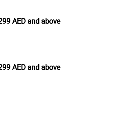
h 299 AED and above
h 299 AED and above