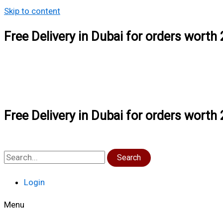
Skip to content
Free Delivery in Dubai for orders wort
Free Delivery in Dubai for orders wort
Search
Login
Menu