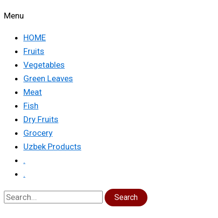
Menu
HOME
Fruits
Vegetables
Green Leaves
Meat
Fish
Dry Fruits
Grocery
Uzbek Products
.
.
Search