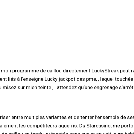
tive, mon programme de caillou directement LuckyStreak peut 
ent liés à l’enseigne Lucky jackpot des pme, , lequel touch
, ou misez sur mien teinte , ! attendez qu’une engrenage s’arrê
iser entre multiples variantes et de tenter l’ensemble de ses
alement les compétiteurs aguerris. Du Starcasino, me portons