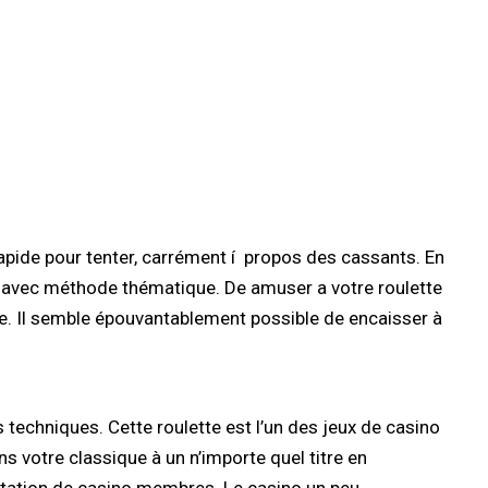
rapide pour tenter, carrément í propos des cassants. En
ée avec méthode thématique. De amuser a votre roulette
te.
Il semble épouvantablement possible de encaisser à
 techniques. Cette roulette est l’un des jeux de casino
 votre classique à un n’importe quel titre en