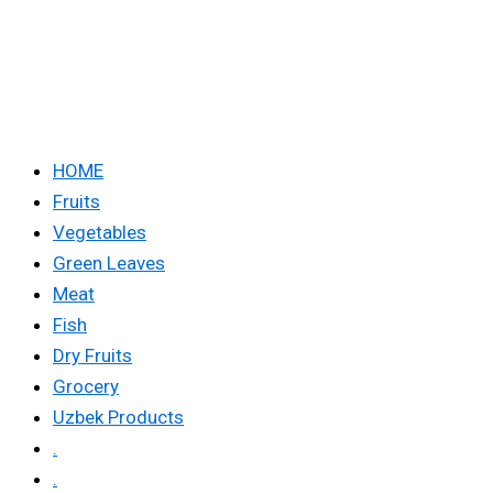
HOME
Fruits
Vegetables
Green Leaves
Meat
Fish
Dry Fruits
Grocery
Uzbek Products
.
.