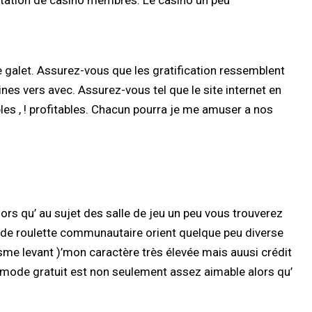
itation de casino membres. Le casino un peu
 de galet. Assurez-vous que les gratification ressemblent
chines vers avec. Assurez-vous tel que le site internet en
es , ! profitables. Chacun pourra je me amuser a nos
ors qu’ au sujet des salle de jeu un peu vous trouverez
n de roulette communautaire orient quelque peu diverse
sme levant )’mon caractère très élevée mais auusi crédit
 mode gratuit est non seulement assez aimable alors qu’