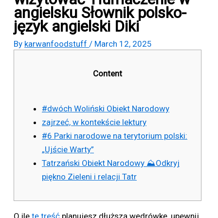
angielsku Słownik polsko-
język angielski Diki
By
karwanfoodstuff
/
March 12, 2025
Content
#dwóch Woliński Obiekt Narodowy
zajrzeć, w kontekście lektury
#6 Parki narodowe na terytorium polski:
„Ujście Warty”
Tatrzański Obiekt Narodowy ⛰Odkryj
piękno Zieleni i relacji Tatr
O ile
tę treść
planujesz dłuższą wędrówkę, upewnij