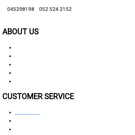
045298198 052 524 2152
ABOUT US
About Us
Why Choose Us
Contact Us
FAQ
CUSTOMER SERVICE
Contact Us
Privacy polic
y
My Account