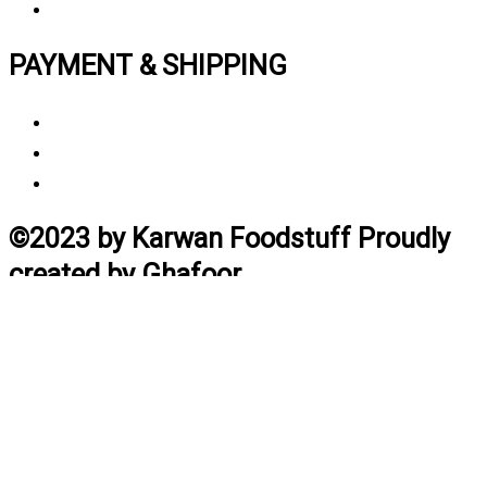
Track My Order
PAYMENT & SHIPPING
Payment Method
Vendor Login
Estimated Delivery Time
©2023 by Karwan Foodstuff Proudly
created by Ghafoor
Home
Search
Cart
Profile