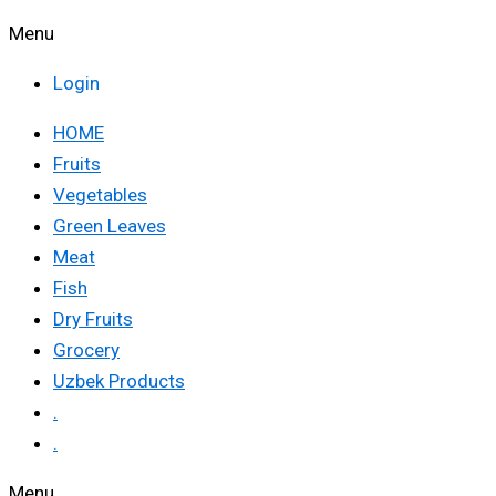
Menu
Login
HOME
Fruits
Vegetables
Green Leaves
Meat
Fish
Dry Fruits
Grocery
Uzbek Products
.
.
Menu