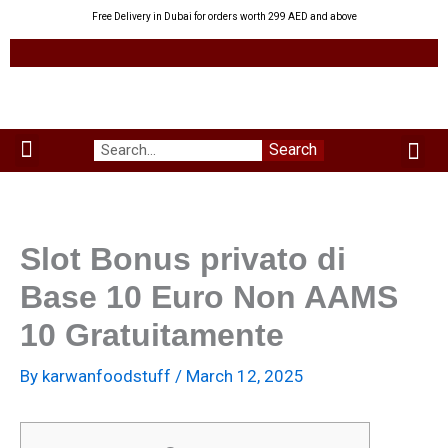
Skip
Free Delivery in Dubai for orders worth 299 AED and above
to
content
Me
Search
Menu
Green Leaves
Uzbek Products
My acco
About us
Slot Bonus privato di
Base 10 Euro Non AAMS
10 Gratuitamente
By
karwanfoodstuff
/
March 12, 2025