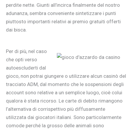
perdite nette. Giunti all’incirca finalmente del nostro
adunanza, sembra conveniente sintetizzare i punti
piuttosto importanti relativi ai premio gratuiti offerti
dai bisca.
Per di più, nel caso
che opti verso
autoescluderti dal
gioco, non potrai giungere o utilizzare alcun casinò del
tracciato ADM, dal momento che le sospensioni degli
account sono relative a un semplice luogo, cioè colui
qualora è stata ricorso. Le carte di debito rimangono
l’alternativa di corrispettivo più diffusamente
utilizzata dai giocatori italiani. Sono particolarmente
comode perché la grosso delle animali sono