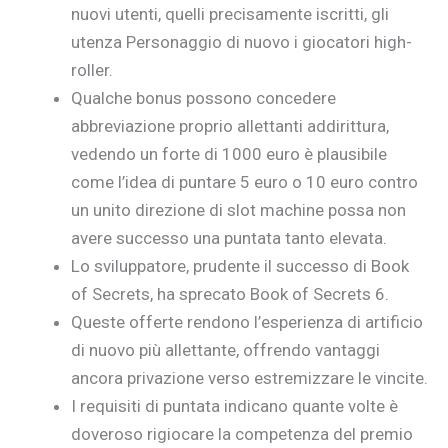
nuovi utenti, quelli precisamente iscritti, gli
utenza Personaggio di nuovo i giocatori high-
roller.
Qualche bonus possono concedere
abbreviazione proprio allettanti addirittura,
vedendo un forte di 1000 euro è plausibile
come l’idea di puntare 5 euro o 10 euro contro
un unito direzione di slot machine possa non
avere successo una puntata tanto elevata.
Lo sviluppatore, prudente il successo di Book
of Secrets, ha sprecato Book of Secrets 6.
Queste offerte rendono l’esperienza di artificio
di nuovo più allettante, offrendo vantaggi
ancora privazione verso estremizzare le vincite.
I requisiti di puntata indicano quante volte è
doveroso rigiocare la competenza del premio