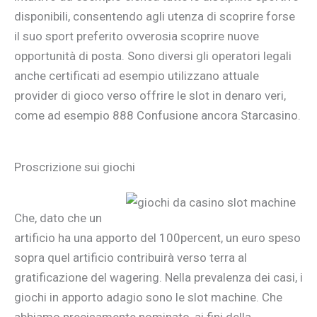
disponibili, consentendo agli utenza di scoprire forse
il suo sport preferito ovverosia scoprire nuove
opportunità di posta. Sono diversi gli operatori legali
anche certificati ad esempio utilizzano attuale
provider di gioco verso offrire le slot in denaro veri,
come ad esempio 888 Confusione ancora Starcasino.
Proscrizione sui giochi
Che, dato che un
artificio ha una apporto del 100percent, un euro speso
sopra quel artificio contribuirà verso terra al
gratificazione del wagering. Nella prevalenza dei casi, i
giochi in apporto adagio sono le slot machine. Che