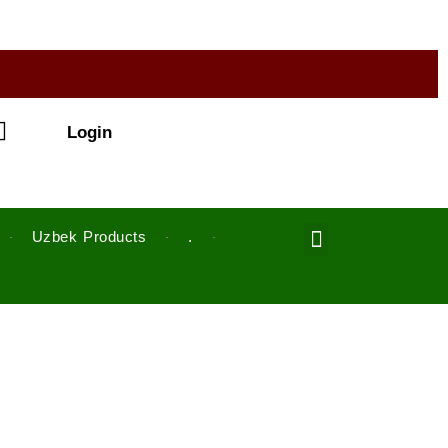
Login
Menu
Uzbek Products
.
My account
About us