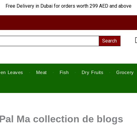
Free Delivery in Dubai for orders worth 299 AED and above
Search
een Leaves
Meat
Fish
Dry Fruits
Grocery
yPal Ma collection de blogs