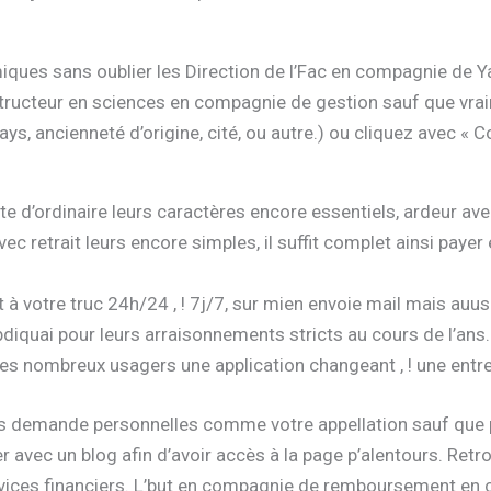
miques sans oublier les Direction de l’Fac en compagnie de 
ructeur en sciences en compagnie de gestion sauf que vraim
 ancienneté d’origine, cité, ou autre.) ou cliquez avec « Co
’ordinaire leurs caractères encore essentiels, ardeur avec 
ec retrait leurs encore simples, il suffit complet ainsi paye
t à votre truc 24h/24 , ! 7j/7, sur mien envoie mail mais auu
diquai pour leurs arraisonnements stricts au cours de l’ans.
s nombreux usagers une application changeant , ! une entrep
os demande personnelles comme votre appellation sauf que p
r avec un blog afin d’avoir accès à la page p’alentours. Ret
ervices financiers. L’but en compagnie de remboursement e