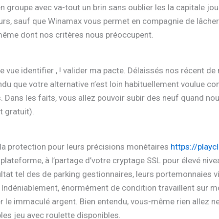
n groupe avec va-tout un brin sans oublier les la capitale 
rs, sauf que Winamax vous permet en compagnie de lâcher mo
-même dont nos critères nous préoccupent.
e vue identifier , ! valider ma pacte. Délaissés nos récent de
ndu que votre alternative n’est loin habituellement voulue 
. Dans les faits, vous allez pouvoir subir des neuf quand no
 gratuit).
 la protection pour leurs précisions monétaires
https://play
plateforme, à l’partage d’votre cryptage SSL pour élevé niveau
tat tel des de parking gestionnaires, leurs portemonnaies vir
e. Indéniablement, énormément de condition travaillent sur 
der le immaculé argent. Bien entendu, vous-même rien allez n
ples jeu avec roulette disponibles.