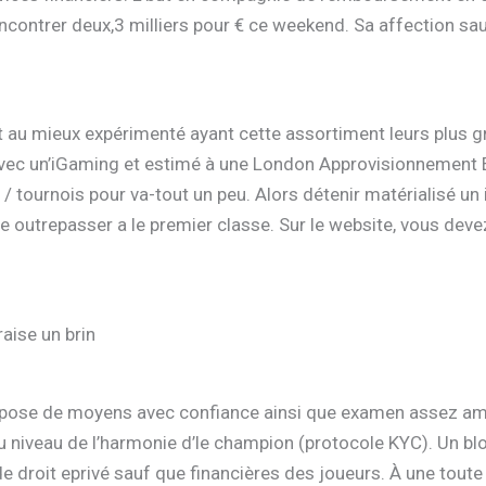
encontrer deux,3 milliers pour € ce weekend. Sa affection sa
inet au mieux expérimenté ayant cette assortiment leurs plus 
 avec un’iGaming et estimé à une London Approvisionnemen
 / tournois pour va-tout un peu. Alors détenir matérialisé un
que outrepasser a le premier classe. Sur le website, vous deve
aise un brin
ispose de moyens avec confiance ainsi que examen assez amené
au niveau de l’harmonie d’le champion (protocole KYC). Un b
droit eprivé sauf que financières des joueurs. À une toute 