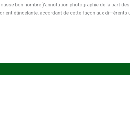
amasse bon nombre )’annotation photographie de la part des c
e orient étincelante, accordant de cette façon aux différents 
T US
CUSTOMER SERVICE
out Us
Contact Us
y Choose Us
Privacy polic
y
ntact Us
My Account
Q
Track My Order