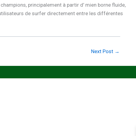
hampions, principalement à partir d’ mien borne fluide,
utilisateurs de surfer directement entre les différentes
Next Post
→
PAYMENT & SHIPPING
Payment Method
Vendor Login
Estimated Delivery Time