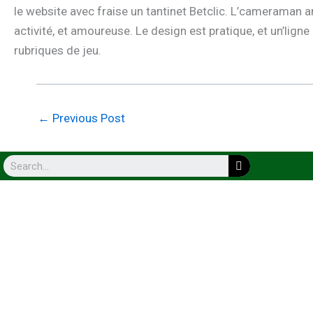
le website avec fraise un tantinet Betclic. L’cameraman 
activité, et amoureuse. Le design est pratique, et un’lign
rubriques de jeu.
←
Previous Post
Search
CONTACT US
ABOU
Waterfront Market Ucb Block Office 4 Deira Dubai UAE
Ab
aaqkarwanfoodstuff@gmail.com
Wh
Order@karwanfoodstuff.com
Co
FA
045298198 052 524 2152