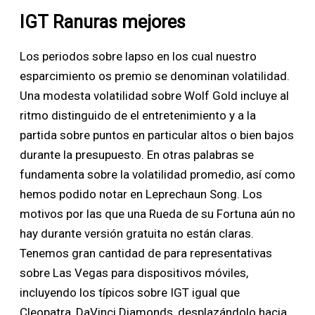
IGT Ranuras mejores
Los periodos sobre lapso en los cual nuestro
esparcimiento os premio se denominan volatilidad.
Una modesta volatilidad sobre Wolf Gold incluye al
ritmo distinguido de el entretenimiento y a la
partida sobre puntos en particular altos o bien bajos
durante la presupuesto. En otras palabras se
fundamenta sobre la volatilidad promedio, así como
hemos podido notar en Leprechaun Song. Los
motivos por las que una Rueda de su Fortuna aún no
hay durante versión gratuita no están claras.
Tenemos gran cantidad de para representativas
sobre Las Vegas para dispositivos móviles,
incluyendo los típicos sobre IGT igual que
Cleopatra, DaVinci Diamonds, desplazándolo hacia