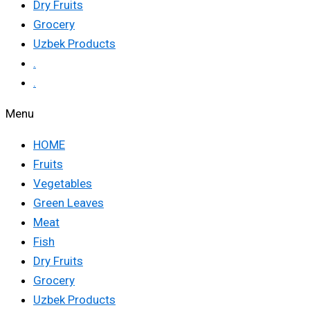
Dry Fruits
Grocery
Uzbek Products
.
.
Menu
HOME
Fruits
Vegetables
Green Leaves
Meat
Fish
Dry Fruits
Grocery
Uzbek Products