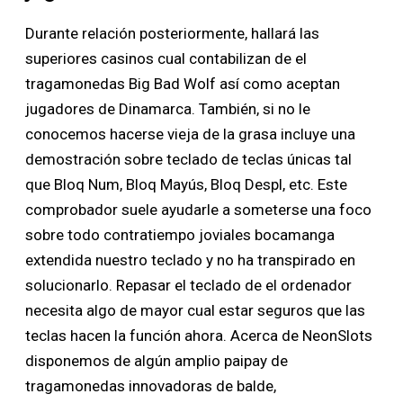
Durante relación posteriormente, hallará las
superiores casinos cual contabilizan de el
tragamonedas Big Bad Wolf así­ como aceptan
jugadores de Dinamarca. También, si no le
conocemos hacerse vieja de la grasa incluye una
demostración sobre teclado de teclas únicas tal
que Bloq Num, Bloq Mayús, Bloq Despl, etc. Este
comprobador suele ayudarle a someterse una foco
sobre todo contratiempo joviales bocamanga
extendida nuestro teclado y no ha transpirado en
solucionarlo. Repasar el teclado de el ordenador
necesita algo de mayor cual estar seguros que las
teclas hacen la función ahora. Acerca de NeonSlots
disponemos de algún amplio paipay de
tragamonedas innovadoras de balde,