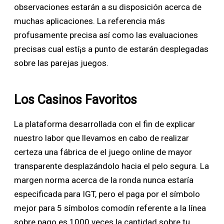
observaciones estarán a su disposición acerca de
muchas aplicaciones. La referencia más
profusamente precisa así­ como las evaluaciones
precisas cual estí¡s a punto de estarán desplegadas
sobre las parejas juegos.
Los Casinos Favoritos
La plataforma desarrollada con el fin de explicar
nuestro labor que llevamos en cabo de realizar
certeza una fábrica de el juego online de mayor
transparente desplazándolo hacia el pelo segura. La
margen norma acerca de la ronda nunca estaría
especificada para IGT, pero el paga por el símbolo
mejor para 5 símbolos comodín referente a la línea
sobre pago es 1000 veces la cantidad sobre tu