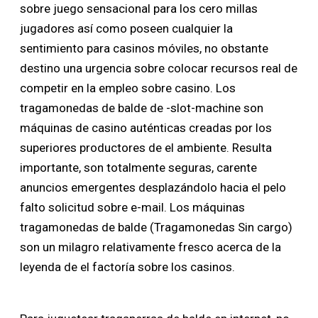
sobre juego sensacional para los cero millas
jugadores así­ como poseen cualquier la
sentimiento para casinos móviles, no obstante
destino una urgencia sobre colocar recursos real de
competir en la empleo sobre casino. Los
tragamonedas de balde de -slot-machine son
máquinas de casino auténticas creadas por los
superiores productores de el ambiente. Resulta
importante, son totalmente seguras, carente
anuncios emergentes desplazándolo hacia el pelo
falto solicitud sobre e-mail. Los máquinas
tragamonedas de balde (Tragamonedas Sin cargo)
son un milagro relativamente fresco acerca de la
leyenda de el factoría sobre los casinos.