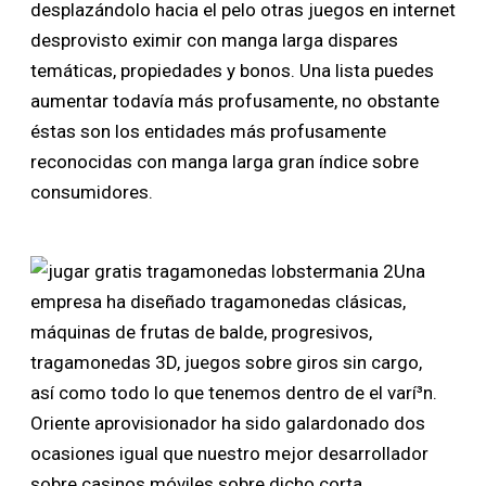
desplazándolo hacia el pelo otras juegos en internet
desprovisto eximir con manga larga dispares
temáticas, propiedades y bonos. Una lista puedes
aumentar todavía más profusamente, no obstante
éstas son los entidades más profusamente
reconocidas con manga larga gran índice sobre
consumidores.
Una
empresa ha diseñado tragamonedas clásicas,
máquinas de frutas de balde, progresivos,
tragamonedas 3D, juegos sobre giros sin cargo,
así­ como todo lo que tenemos dentro de el varí³n.
Oriente aprovisionador ha sido galardonado dos
ocasiones igual que nuestro mejor desarrollador
sobre casinos móviles sobre dicho corta