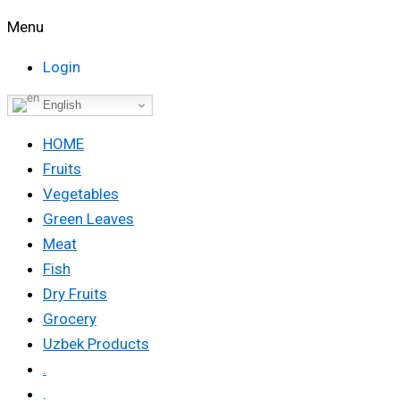
Menu
Login
English
HOME
Fruits
Vegetables
Green Leaves
Meat
Fish
Dry Fruits
Grocery
Uzbek Products
.
.