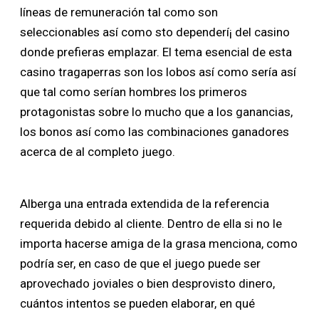
líneas de remuneración tal como son
seleccionables así­ como sto dependerí¡ del casino
donde prefieras emplazar. El tema esencial de esta
casino tragaperras son los lobos así­ como serí­a así
que tal como serían hombres los primeros
protagonistas sobre lo mucho que a los ganancias,
los bonos así­ como las combinaciones ganadores
acerca de al completo juego.
Alberga una entrada extendida de la referencia
requerida debido al cliente. Dentro de ella si no le
importa hacerse amiga de la grasa menciona, como
podrí­a ser, en caso de que el juego puede ser
aprovechado joviales o bien desprovisto dinero,
cuántos intentos se pueden elaborar, en qué