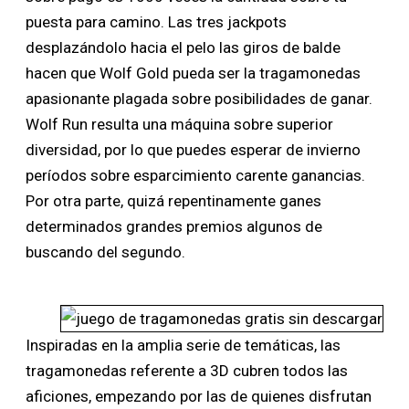
puesta para camino. Las tres jackpots
desplazándolo hacia el pelo las giros de balde
hacen que Wolf Gold pueda ser la tragamonedas
apasionante plagada sobre posibilidades de ganar.
Wolf Run resulta una máquina sobre superior
diversidad, por lo que puedes esperar de invierno
períodos sobre esparcimiento carente ganancias.
Por otra parte, quizá repentinamente ganes
determinados grandes premios algunos de
buscando del segundo.
Inspiradas en la amplia serie de temáticas, las
tragamonedas referente a 3D cubren todos las
aficiones, empezando por las de quienes disfrutan