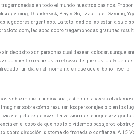
r los tragamonedas en todo el mundo nuestros casinos. Prop
Microgaming, Thunderkick, Play n Go, Lazo Tiger Gaming, 
s jugadores argentinos. La totalidad de las están a su disp
oroslots.com, las apps sobre tragamonedas gratuitas resul
o sin depósito son personas cual desean colocar, aunque an
zando nuestro recursos en el caso de que nos lo olvidemos l
lrededor un dia en el momento en que que el bono inscribirí¡
mos sobre manera audiovisual, así­ como a veces olvidamos 
 Imaginar sobre cómo resultan los personajes o bien los lu
hacia el pelo exigencias. La versión nos enriquece a grado 
cia en el caso de que nos lo olvidemos pasajeros obstruyan l
ato sobre dirección, sistema de frenada o confianza. A.15 Ves