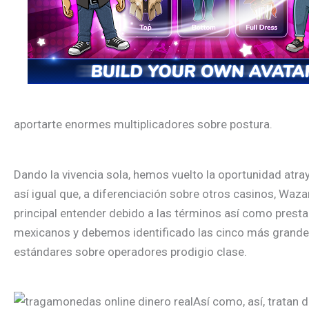
aportarte enormes multiplicadores sobre postura.
Dando la vivencia sola, hemos vuelto la oportunidad atr
así­ igual que, a diferenciación sobre otros casinos, Wa
principal entender debido a las términos así­ como presta
mexicanos y debemos identificado las cinco más grandes
estándares sobre operadores prodigio clase.
Así­ como, así, tratan