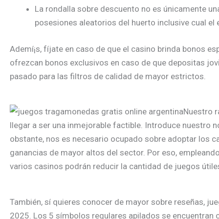
La rondalla sobre descuento no es únicamente una 
posesiones aleatorios del huerto inclusive cual el
Ademí¡s, fíjate en caso de que el casino brinda bonos e
ofrezcan bonos exclusivos en caso de que depositas jovi
pasado para las filtros de calidad de mayor estrictos.
Nuestro r
llegar a ser una inmejorable factible. Introduce nuestro
obstante, nos es necesario ocupado sobre adoptar los cas
ganancias de mayor altos del sector. Por eso, empleando 
varios casinos podrán reducir la cantidad de juegos útile
También, sí quieres conocer de mayor sobre reseñas, jue
2025. Los 5 símbolos regulares apilados se encuentran co