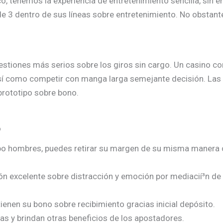
o, tenemos la experiencia de entretenimiento sencilla, sin e
 de 3 dentro de sus líneas sobre entretenimiento. No obst
estiones más serios sobre los giros sin cargo.
Un casino con
sí­ como competir con manga larga semejante decisión. Las g
prototipo sobre bono.
o
po hombres, puedes retirar su margen de su misma manera c
 excelente sobre distracción y emoción por mediacií³n de 
nen su bono sobre recibimiento gracias inicial depósito.
as y brindan otras beneficios de los apostadores.