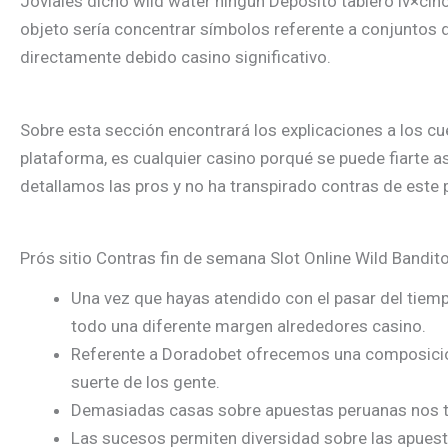
Joviales dicho wild water ningún Depósito tablero iv×cinc
objeto serí­a concentrar símbolos referente a conjuntos
directamente debido casino significativo.
Sobre esta sección encontrará los explicaciones a los cu
plataforma, es cualquier casino porqué se puede fiarte a
detallamos las pros y no ha transpirado contras de este 
Prós sitio Contras fin de semana Slot Online Wild Bandit
Una vez que hayas atendido con el pasar del tiem
todo una diferente margen alrededores casino.
Referente a Doradobet ofrecemos una composición
suerte de los gente.
Demasiadas casas sobre apuestas peruanas nos tie
Las sucesos permiten diversidad sobre las apuest