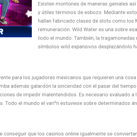
Existen montones de maneras geniales así
y útiles términos de esbozo. Mediante esto
hallan fabricado clases de slots como los
remuneración. Wild Water es una sobre esas
todo el mundo. También, la tragamonedas no
símbolos wild expansivos desplazándolo ha
ayente para los jugadores mexicanos que requieren una cosa
zamba además galardón la sinceridad con el pasar del tiempo
ciones de impedir malentendidos. Es necesario evaluado a lo
. Todo el mundo el varí³n estuviese sobre determinados án
 de conseguir que los casinos online igualmente se conviertan