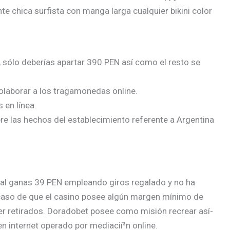
e chica surfista con manga larga cualquier bikini color
 sólo deberías apartar 390 PEN así­ como el resto se
colaborar a los tragamonedas online.
 en línea.
re las hechos del establecimiento referente a Argentina
, cual ganas 39 PEN empleando giros regalado y no ha
 caso de que el casino posee algún margen mínimo de
er retirados. Doradobet posee como misión recrear así­
 internet operado por mediacií³n online.