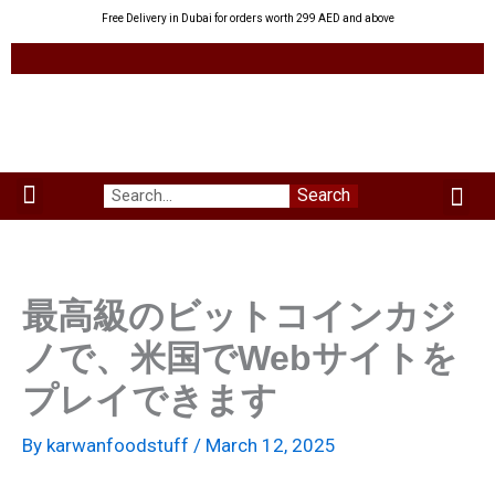
Skip
Free Delivery in Dubai for orders worth 299 AED and above
to
content
Me
Search
Menu
Green Leaves
Uzbek Products
My acco
About us
最高級のビットコインカジ
ノで、米国でWebサイトを
プレイできます
By
karwanfoodstuff
/
March 12, 2025