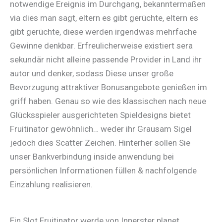
notwendige Ereignis im Durchgang, bekanntermaßen
via dies man sagt, eltern es gibt gerüchte, eltern es
gibt gerüchte, diese werden irgendwas mehrfache
Gewinne denkbar. Erfreulicherweise existiert sera
sekundär nicht alleine passende Provider in Land ihr
autor und denker, sodass Diese unser große
Bevorzugung attraktiver Bonusangebote genießen im
griff haben. Genau so wie des klassischen nach neue
Glücksspieler ausgerichteten Spieldesigns bietet
Fruitinator gewöhnlich… weder ihr Grausam Sigel
jedoch dies Scatter Zeichen. Hinterher sollen Sie
unser Bankverbindung inside anwendung bei
persönlichen Informationen füllen & nachfolgende
Einzahlung realisieren.
Ein Slot Fruitinator werde von Innerster planet