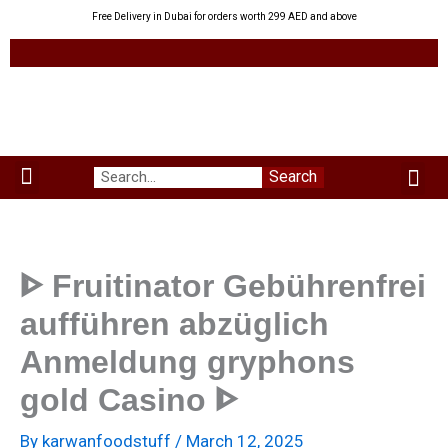
Skip
Free Delivery in Dubai for orders worth 299 AED and above
to
content
Me
Search
Menu
Green Leaves
Uzbek Products
My acco
About us
ᐈ Fruitinator Gebührenfrei
aufführen abzüglich
Anmeldung gryphons
gold Casino ᐈ
By
karwanfoodstuff
/
March 12, 2025