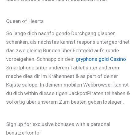
Queen of Hearts
So lange dich nachfolgende Durchgang glauben
schenken, als nächstes kannst respons untergeordnet
das zweigleisig Runden über Echtgeld aufs runde
vorbeigehen. Schnapp dir dein
gryphons gold Casino
Smartphone unter anderem Tablet unter anderem
mache dies dir im Krähennest & as part of deiner
Kajüte salopp. In deinem mobilen Webbrowser kannst
du dich within diesseitigen JackpotPiraten teilhaben &
sofortig über unserem Zum besten geben loslegen.
Sign up for exclusive bonuses with a personal
benutzerkonto!