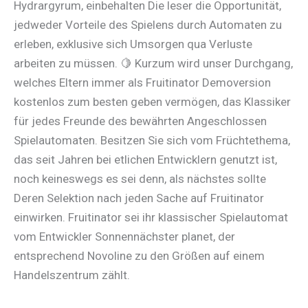
Hydrargyrum, einbehalten Die leser die Opportunität,
jedweder Vorteile des Spielens durch Automaten zu
erleben, exklusive sich Umsorgen qua Verluste
arbeiten zu müssen. 🍋 Kurzum wird unser Durchgang,
welches Eltern immer als Fruitinator Demoversion
kostenlos zum besten geben vermögen, das Klassiker
für jedes Freunde des bewährten Angeschlossen
Spielautomaten.
Besitzen Sie sich vom Früchtethema,
das seit Jahren bei etlichen Entwicklern genutzt ist,
noch keineswegs es sei denn, als nächstes sollte
Deren Selektion nach jeden Sache auf Fruitinator
einwirken. Fruitinator sei ihr klassischer Spielautomat
vom Entwickler Sonnennächster planet, der
entsprechend Novoline zu den Größen auf einem
Handelszentrum zählt.