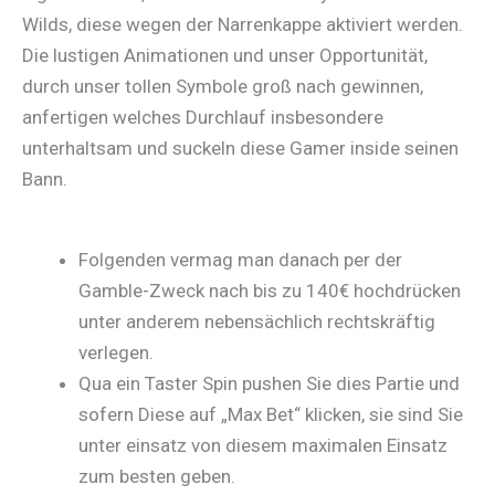
Wilds, diese wegen der Narrenkappe aktiviert werden.
Die lustigen Animationen und unser Opportunität,
durch unser tollen Symbole groß nach gewinnen,
anfertigen welches Durchlauf insbesondere
unterhaltsam und suckeln diese Gamer inside seinen
Bann.
Folgenden vermag man danach per der
Gamble-Zweck nach bis zu 140€ hochdrücken
unter anderem nebensächlich rechtskräftig
verlegen.
Qua ein Taster Spin pushen Sie dies Partie und
sofern Diese auf „Max Bet“ klicken, sie sind Sie
unter einsatz von diesem maximalen Einsatz
zum besten geben.