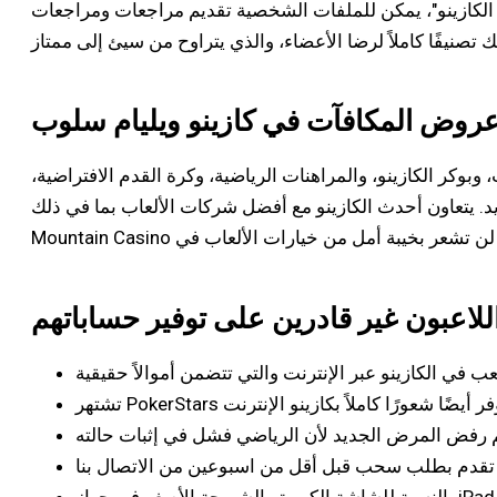
روض المكافآت في كازينو ويليام سلوب
 وبوكر الكازينو، والمراهنات الرياضية، وكرة القدم الافتراضية،
ن أحدث الكازينو مع أفضل شركات الألعاب بما في ذلك NetEnt وMicrogaming وWMS وEvolution Gaming لضمان شعور متنوع وعالي الجودة بالمقامرة. لا يقدم William