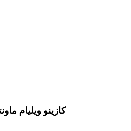
كازينو ويليام ما