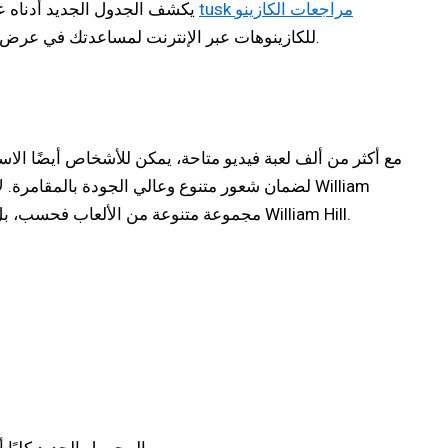
tusk مراجعات الكازينو
يكشف الجدول الجديد أدناه عن قيود الكسب والسحب الخاصة بالكازينو الجديد. في قسم "خبراء الكازينو"، يمكن للملفات الشخصية تقديم مراجعات ومراجعات
بناءً على هذا، سننشئ بعد ذلك تصنيفًا كاملاً لرضا الأعضاء، والذي يتراوح من سيئ إلى ممتاز.
للكازينوهات عبر الإنترنت لمساعدتك في عرض و
مع أكثر من ألف لعبة فيديو متاحة، يمكن للأشخاص أيضًا الاستم
Mountain Casino مجموعة متنوعة من الألعاب فحسب، بل إنه يتضمن أيضًا مجموعة متنوعة من المكافآت والعروض الرائعة. لن تشعر بخيبة أمل من خيارات الألعاب في William Hill.