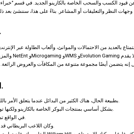
جهات النظر والتعليقات أو المشاعر.
ع
تاع بالعديد من الاحتمالات والموانئ، وألعاب الطاولة عبر الإنترنت،
والمزيد. يتعاو
اللاعبون غير قادرين على توفير حساباتهم.
بطبيعة الحال، هناك الكثير من البدائل عندما يتعلق الأمر باللعب في الكازينو عبر الإنترنت والتي تتضمن أموالاً حقيقية.
تشتهر PokerStars بشكل أساسي بمنتجات البوكر الخاصة بالكازينو ولكنها توفر أيضًا شعورًا كاملاً بكازينو الإنترنت.
في الواقع تم رفض المرض الجديد لأن الرياضي فشل في إثبات حالته.
وكان اللاعب البريطاني قد تقدم بطلب سحب قبل أقل من اسبوعين من الاتصال بنا.