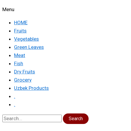
Menu
HOME
Fruits
Vegetables
Green Leaves
Meat
Fish
Dry Fruits
Grocery
Uzbek Products
.
.
Search