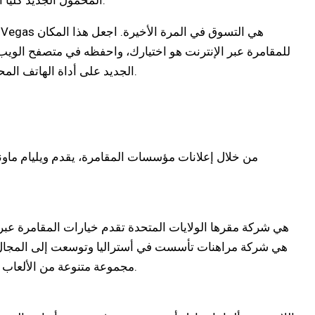
بالنسبة للشاشة الكبيرة والشريحة الأصغر في جهاز iPad الخاص بك، فإن تطبيق William Hill المحمول الجديد كليًا أكثر غامرًا ويمكنك الاستمتاع به.
للمقامرة عبر الإنترنت هو اختيارك، واحفظه في متصفح الويب ا
William Mountain. يمكنك تثبيت تطبيق William Hill Poker الجديد على أداة الهاتف المحمول التي تتيح لك المزيد من الراحة للعب لعبتك المفضلة أثناء التنقل.
من خلال إعلانات مؤسسات المقامرة، يقدم ويليام ماونتن
لعب جديدة. يقدم كازينو Sloty مجموعة متنوعة من الألعاب وبيئة لعب جذابة.