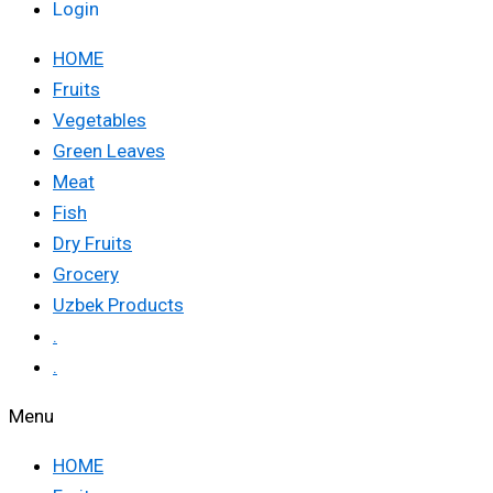
Login
HOME
Fruits
Vegetables
Green Leaves
Meat
Fish
Dry Fruits
Grocery
Uzbek Products
.
.
Menu
HOME