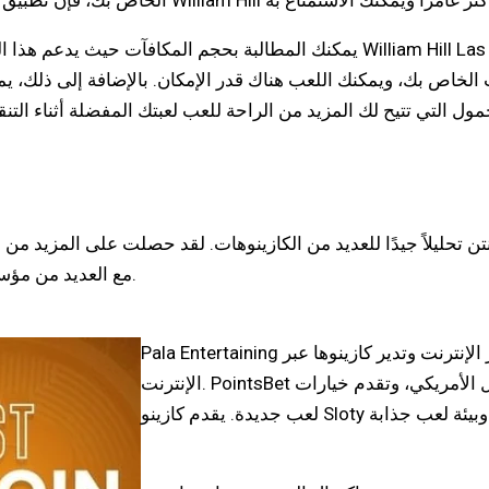
يمكنك المطالبة بحجم المكافآت حيث يدعم هذا الكازينو عبر الإنترنت المكافآت. 
لخاص بك، ويمكنك اللعب هناك قدر الإمكان. بالإضافة إلى ذلك، يمكن
 تحليلاً جيدًا للعديد من الكازينوهات. لقد حصلت على المزيد من 
Casinocrawlers.com مع العديد من مؤسسات المقامرة المعروضة على الموقع.
Pala Entertaining هي شركة مقرها الولايات المتحدة تقدم خيارات المقامرة عبر الإنترنت وتدير كازينوها عبر
الإنترنت. PointsBet هي شركة مراهنات تأسست في أستراليا وتوسعت إلى المجال الأمريكي، وتقدم خيارات