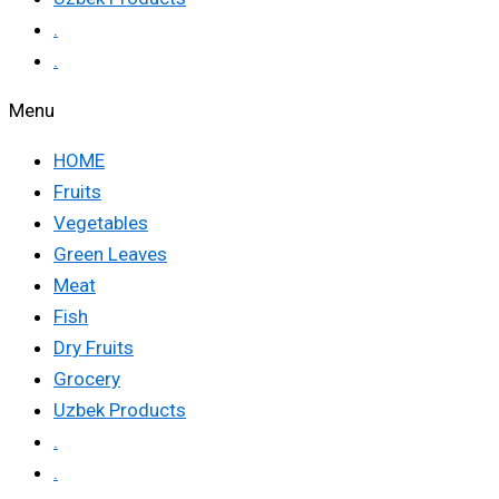
.
.
Menu
HOME
Fruits
Vegetables
Green Leaves
Meat
Fish
Dry Fruits
Grocery
Uzbek Products
.
.