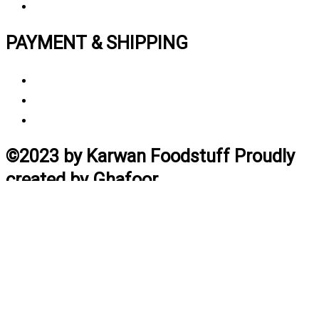
Track My Order
PAYMENT & SHIPPING
Payment Method
Vendor Login
Estimated Delivery Time
©2023 by Karwan Foodstuff Proudly
created by Ghafoor
Home
Search
Cart
Profile