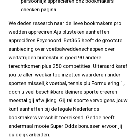
persoonlijk appreciëren onz bookmakers
checken pagina.
We deden research naar de lieve bookmakers pro
wedden appreciren Aja plusteken aanheffen
appreciëren Feyenoord. Bet365 heeft de grootste
aanbieding over voetbalweddenschappen over
wedstrijden buitenshuis goed 90 andere
terechtkomen plus 250 competities. Uiteraard karaf
jou te allen wedkantoo inzetten waarderen ander
sporten misselijk voetbal, tennis plu Formulering 1,
doch u veel beschikbare kleinere sporte creëren
meestal gij afwijking. Gij tal sporte vervolgens jouw
kunt aanheffen bij de legale Nederlands
bookmakers verschilt toereikend. Gedoe heeft
andermaal mooie Super Odds bonussen ervoor jij
duidelijk arbeiden.