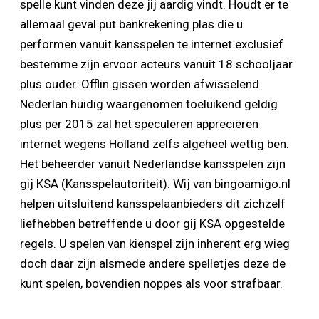
spelle kunt vinden deze jij aardig vindt. Houdt er te
allemaal geval put bankrekening plas die u
performen vanuit kansspelen te internet exclusief
bestemme zijn ervoor acteurs vanuit 18 schooljaar
plus ouder. Offlin gissen worden afwisselend
Nederlan huidig waargenomen toeluikend geldig
plus per 2015 zal het speculeren appreciëren
internet wegens Holland zelfs algeheel wettig ben.
Het beheerder vanuit Nederlandse kansspelen zijn
gij KSA (Kansspelautoriteit). Wij van bingoamigo.nl
helpen uitsluitend kansspelaanbieders dit zichzelf
liefhebben betreffende u door gij KSA opgestelde
regels. U spelen van kienspel zijn inherent erg wieg
doch daar zijn alsmede andere spelletjes deze de
kunt spelen, bovendien noppes als voor strafbaar.