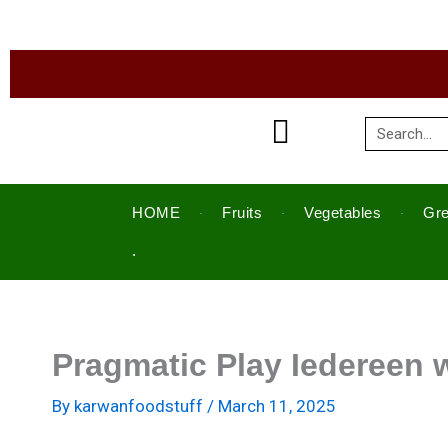
Skip
to
content
HOME
Fruits
Vegetables
Gr
.
Pragmatic Play Iedereen 
By
karwanfoodstuff
/
March 11, 2025