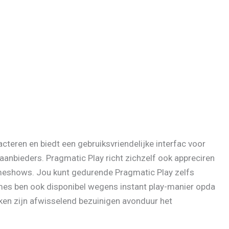
teren en biedt een gebruiksvriendelijke interfac voor
 aanbieders.
Pragmatic Play richt zichzelf ook appreciren
 gameshows. Jou kunt gedurende Pragmatic Play zelfs
mes ben ook disponibel wegens instant play-manier opda
ken zijn afwisselend bezuinigen avonduur het