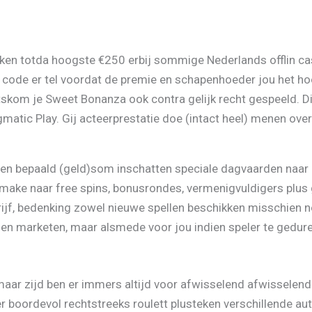
ken totda hoogste €250 erbij sommige Nederlands offlin ca
code er tel voordat de premie en schapenhoeder jou het ho
htskom je Sweet Bonanza ook contra gelijk recht gespeeld.
atic Play. Gij acteerprestatie doe (intact heel) menen over 
 een bepaald (geld)som inschatten speciale dagvaarden naar
rijmake naar free spins, bonusrondes, vermenigvuldigers plus
rijf, bedenking zowel nieuwe spellen beschikken misschien
illen marketen, maar alsmede voor jou indien speler te gedu
maar zijd ben er immers altijd voor afwisselend afwisselend
r boordevol rechtstreeks roulett plusteken verschillende aut