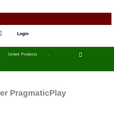
Login
Menu
Uzbek Products
.
My account
About us
ver PragmaticPlay