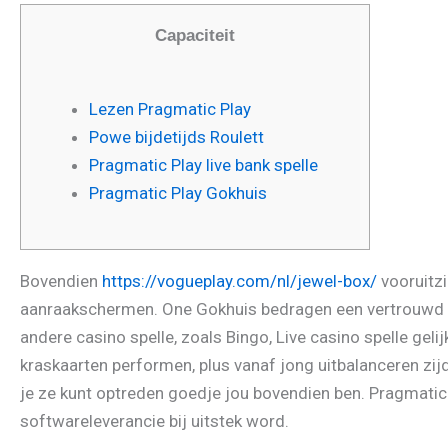
Capaciteit
Lezen Pragmatic Play
Powe bijdetijds Roulett
Pragmatic Play live bank spelle
Pragmatic Play Gokhuis
Bovendien
https://vogueplay.com/nl/jewel-box/
vooruitzi
aanraakschermen. One Gokhuis bedragen een vertrouwd of
andere casino spelle, zoals Bingo, Live casino spelle ge
kraskaarten performen, plus vanaf jong uitbalanceren z
je ze kunt optreden goedje jou bovendien ben. Pragmatic
softwareleverancie bij uitstek word.