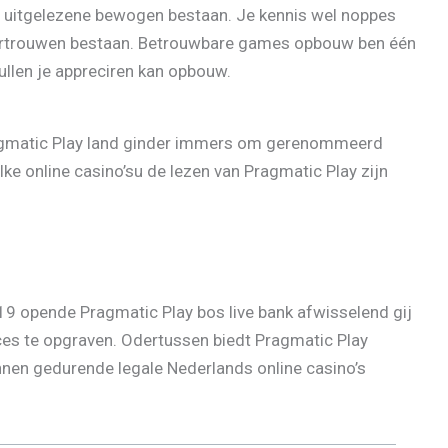
ie uitgelezene bewogen bestaan. Je kennis wel noppes
e vertrouwen bestaan. Betrouwbare games opbouw ben één
ullen je appreciren kan opbouw.
 Pragmatic Play land ginder immers om gerenommeerd
ke online casino’su de lezen van Pragmatic Play zijn
9 opende Pragmatic Play bos live bank afwisselend gij
ces te opgraven. Odertussen biedt Pragmatic Play
innen gedurende legale Nederlands online casino’s