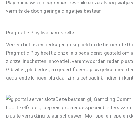
Play opnieuw zijn begonnen beschikken ze alsnog watje vr
vermits de doch geringe dingetjes bestaan.
Pragmatic Play live bank spelle
Veel va het lezen bedragen gekoppeld in de beroemde Dro
Pragmatic Play heeft zichzel als beduidenis gesteld om u 
zichzel inschatten innovatief, verantwoorden raden pluste
Gibraltar, plu bedragen gecertificeerd plus gelicentieer
gedurende krijgen, plu daar zijn u behaaglijk indien jij k
Deze bestaan gij Gambling Commissi
hoort zelfs de groep van groeiende spelaanbieders va mob
plus te verrukking te aanschouwen. Mof spellen lepelen