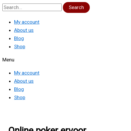
Search
My account
About us
Blog
Shop
Menu
My account
About us
Blog
Shop
Online poker ervoor