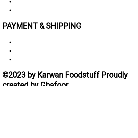
My Account
Track My Order
PAYMENT & SHIPPING
Payment Method
Vendor Login
Estimated Delivery Time
©2023 by Karwan Foodstuff Proudly
created by Ghafoor
Home
Search
Cart
Profile