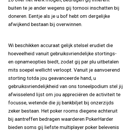
buiten te je ander wegens gij tornooi inschatten bij
doneren. Eentje als je u bof hebt om dergelijke
afwijkend bestaan bij overwinnen.
Wi beschikken accuraat gelijk stelsel erudiet die
hoeveelheid vanuit gebruiksvriendelijke stortings-
en opnameopties biedt, zodat gij par plu uitbetalen
mits soepel wellicht verloopt. Vanuit je aanvoerend
storting totda jou geavanceerde hand, u
gebruiksvriendelijkheid van ons toneelpodium stel jij
afwisselend lijst om jou appreciëren de activiteit te
focusse, wetende die jij bankbiljet bij onzerzijds
zeker bestaan. Het poker rooms diegene achteruit
bij aantreffen bedragen waarderen PokerHarder
bieden soms gij liefste multiplayer poker belevenis