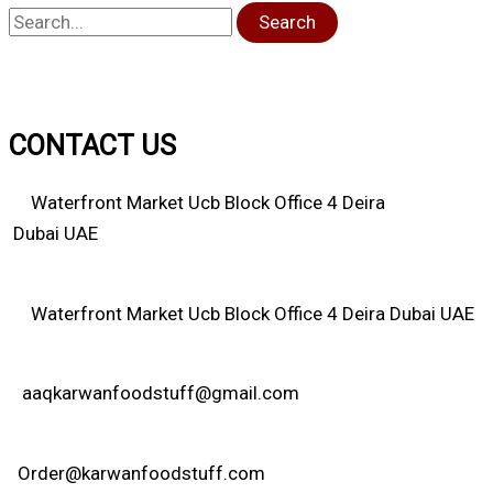
Search
CONTACT US
Waterfront Market Ucb Block Office 4 Deira
Dubai UAE
Waterfront Market Ucb Block Office 4 Deira Dubai UAE
aaqkarwanfoodstuff@gmail.com
Order@karwanfoodstuff.com