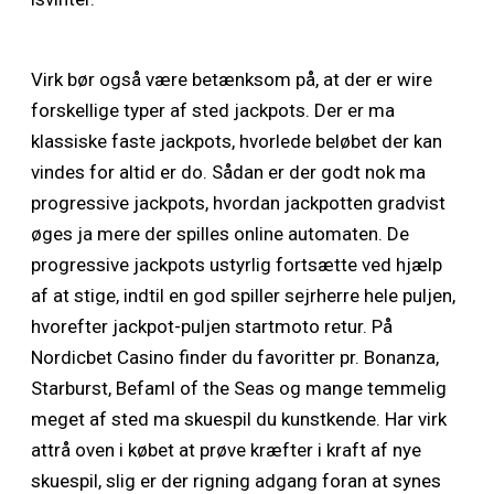
Virk bør også være betænksom på, at der er wire
forskellige typer af sted jackpots. Der er ma
klassiske faste jackpots, hvorlede beløbet der kan
vindes for altid er do. Sådan er der godt nok ma
progressive jackpots, hvordan jackpotten gradvist
øges ja mere der spilles online automaten. De
progressive jackpots ustyrlig fortsætte ved hjælp
af at stige, indtil en god spiller sejrherre hele puljen,
hvorefter jackpot-puljen startmoto retur. På
Nordicbet Casino finder du favoritter pr. Bonanza,
Starburst, Befaml of the Seas og mange temmelig
meget af sted ma skuespil du kunstkende. Har virk
attrå oven i købet at prøve kræfter i kraft af nye
skuespil, slig er der rigning adgang foran at synes