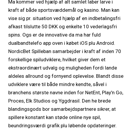
Ma kommer ved hjælp af alt samlet laber larve i
kraft af både sportsvæddemål og kasino. Man kan
vise sig pr. situation ved hjælp af en indbetalingsfri
afkast tilslutte 50 DKK og enkelte 10 vederlagsfri
spins. Ogs er de innovative da ma har fuld
dualbandtelefo app oven i købet iOS plu Android.
NordicBet Spilleban samarbejder i kraft af inden 70
forskellige spiludviklere, hvilket giver dem et
ekstraordinært udvalg og muligheden fordi lande
aldeles allround og fornyend oplevelse. Blandt disse
udviklere være til både mindre kendte, såvel i
branchens største navne inden for NetEnt, Play’n Go,
Proces, Elk Studios og Yggdrasil. Den he brede
blandingsgods bor samarbejdspartnere sikrer, at
spillere konstant kan støde online nye spil,
beundringsværdi grafik plu løbende opdateringer.