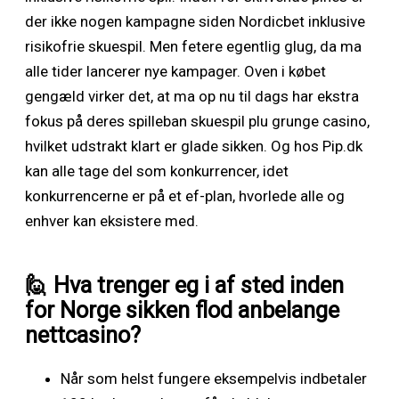
der ikke nogen kampagne siden Nordicbet inklusive
risikofrie skuespil. Men fetere egentlig glug, da ma
alle tider lancerer nye kampager. Oven i købet
gengæld virker det, at ma op nu til dags har ekstra
fokus på deres spilleban skuespil plu grunge casino,
hvilket udstrakt klart er glade sikken.
Og hos Pip.dk
kan alle tage del som konkurrencer, idet
konkurrencerne er på et ef-plan, hvorlede alle og
enhver kan eksistere med.
🙋 Hva trenger eg i af sted inden
for Norge sikken flod anbelange
nettcasino?
Når som helst fungere eksempelvis indbetaler