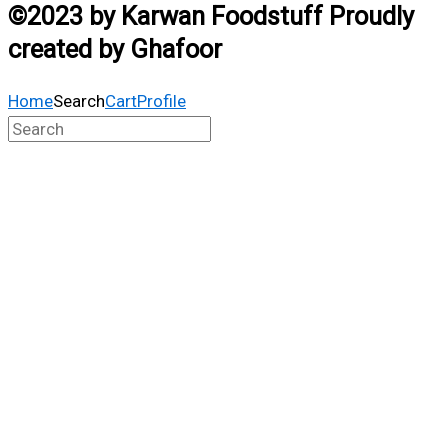
©2023 by Karwan Foodstuff Proudly
created by Ghafoor
Home
Search
Cart
Profile