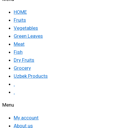
HOME
Fruits
Vegetables
Green Leaves
Meat
Fish
Dry Fruits
Grocery
Uzbek Products
.
.
Menu
My account
About us