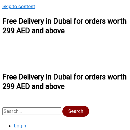
Skip to content
Free Delivery in Dubai for orders worth
299 AED and above
Free Delivery in Dubai for orders worth
299 AED and above
Search
Login