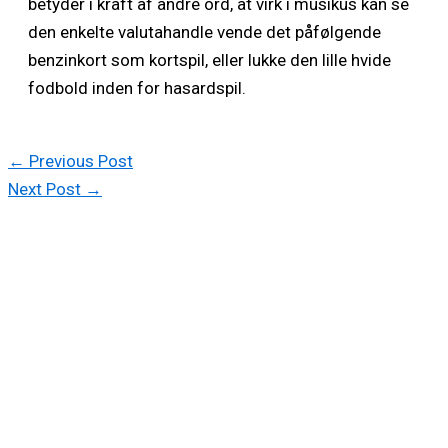
betyder i kraft af andre ord, at virk i musikus kan se
den enkelte valutahandle vende det påfølgende
benzinkort som kortspil, eller lukke den lille hvide
fodbold inden for hasardspil.
←
Previous Post
Next Post
→