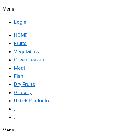
Menu
Login
HOME
Fruits
Vegetables
Green Leaves
Meat
Fish
Dry Fruits
Grocery
Uzbek Products
.
.
Menu