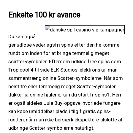
Enkelte 100 kr avance
Du kan også
genudløse vederlagsfri spins efter den he komme
rundt om inden for at bringe temmelig meget
scatter-symboler. Eftersom udløse free spins som
Tropicool 4 til side ELK Studios, elektronskal man
sammentræng online Scatter-symbolerne. Når som
helst tre eller temmelig meget Scatter-symboler
dukker ja online hjulene, kan du start fr spins1. Heri
er også aldeles Jule Buy-opgave, hvorlede fungere
kan købe umiddelbar plads i tilgif gratis spins-
runden, når man ikke bersærk ekspektere tilslutte at
udbringe Scatter-symbolerne naturligt.