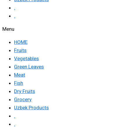
.
.
Menu
HOME
Fruits
Vegetables
Green Leaves
Meat
Fish
Dry Fruits
Grocery
Uzbek Products
.
.