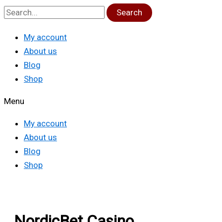
Search
My account
About us
Blog
Shop
Menu
My account
About us
Blog
Shop
NordicBet Casino