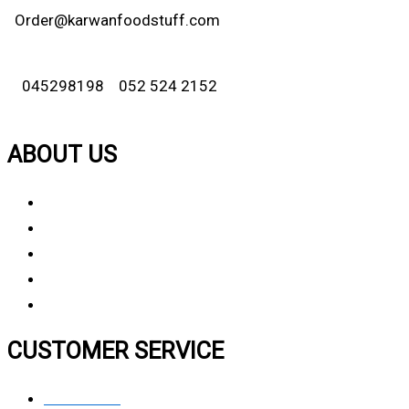
Order@karwanfoodstuff.com
045298198 052 524 2152
ABOUT US
About Us
Why Choose Us
Contact Us
FAQ
CUSTOMER SERVICE
Contact Us