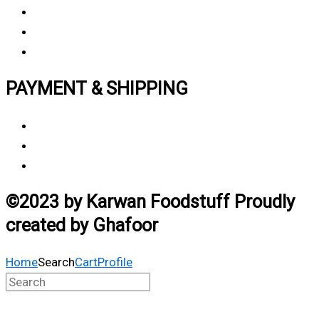
Privacy polic
y
My Account
Track My Order
PAYMENT & SHIPPING
Payment Method
Vendor Login
Estimated Delivery Time
©2023 by Karwan Foodstuff Proudly
created by Ghafoor
Home
Search
Cart
Profile