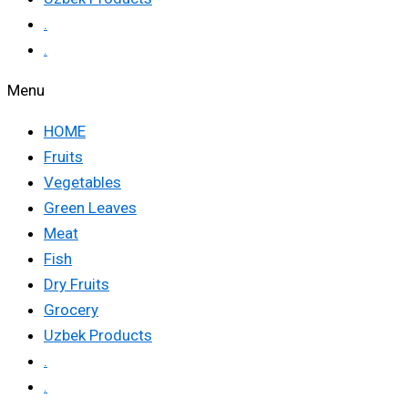
.
.
Menu
HOME
Fruits
Vegetables
Green Leaves
Meat
Fish
Dry Fruits
Grocery
Uzbek Products
.
.