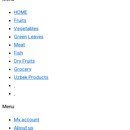
HOME
Fruits
Vegetables
Green Leaves
Meat
Fish
Dry Fruits
Grocery
Uzbek Products
.
.
Menu
My account
About us