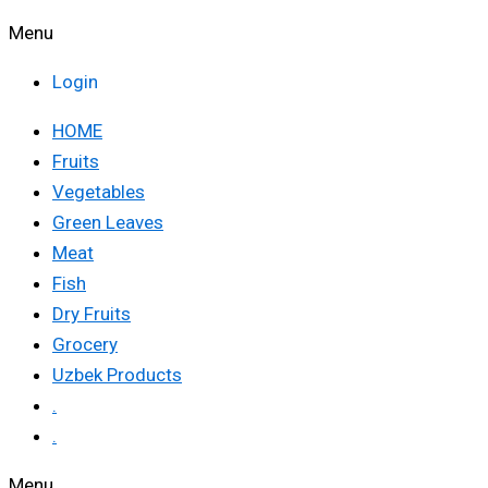
Menu
Login
HOME
Fruits
Vegetables
Green Leaves
Meat
Fish
Dry Fruits
Grocery
Uzbek Products
.
.
Menu