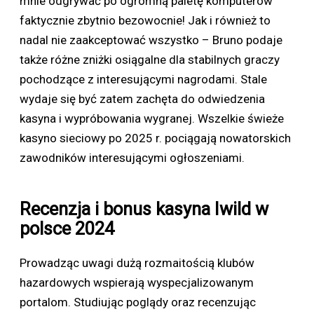
mnie odgrywać po ogromną paletę komputerów
faktycznie zbytnio bezowocnie! Jak i również to
nadal nie zaakceptować wszystko – Bruno podaje
także różne zniżki osiągalne dla stabilnych graczy
pochodzące z interesującymi nagrodami. Stale
wydaje się być zatem zachęta do odwiedzenia
kasyna i wypróbowania wygranej. Wszelkie świeże
kasyno sieciowy po 2025 r. pociągają nowatorskich
zawodników interesującymi ogłoszeniami.
Recenzja i bonus kasyna Iwild w
polsce 2024
Prowadząc uwagi dużą rozmaitością klubów
hazardowych wspierają wyspecjalizowanym
portalom. Studiując poglądy oraz recenzując