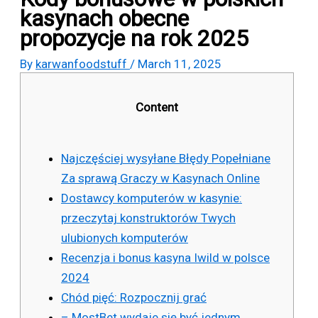
kasynach obecne
propozycje na rok 2025
By
karwanfoodstuff
/
March 11, 2025
Content
Najczęściej wysyłane Błędy Popełniane
Za sprawą Graczy w Kasynach Online
Dostawcy komputerów w kasynie:
przeczytaj konstruktorów Twych
ulubionych komputerów
Recenzja i bonus kasyna Iwild w polsce
2024
Chód pięć: Rozpocznij grać
– MostBet wydaje się być jednym