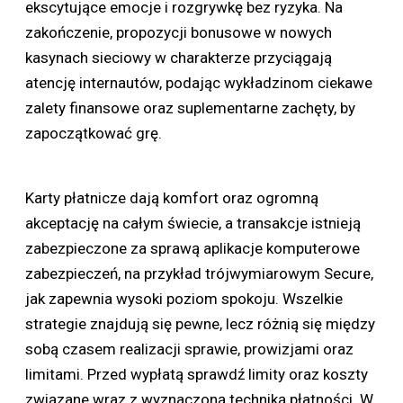
ekscytujące emocje i rozgrywkę bez ryzyka. Na
zakończenie, propozycji bonusowe w nowych
kasynach sieciowy w charakterze przyciągają
atencję internautów, podając wykładzinom ciekawe
zalety finansowe oraz suplementarne zachęty, by
zapoczątkować grę.
Karty płatnicze dają komfort oraz ogromną
akceptację na całym świecie, a transakcje istnieją
zabezpieczone za sprawą aplikacje komputerowe
zabezpieczeń, na przykład trójwymiarowym Secure,
jak zapewnia wysoki poziom spokoju. Wszelkie
strategie znajdują się pewne, lecz różnią się między
sobą czasem realizacji sprawie, prowizjami oraz
limitami. Przed wypłatą sprawdź limity oraz koszty
związane wraz z wyznaczoną techniką płatności. W