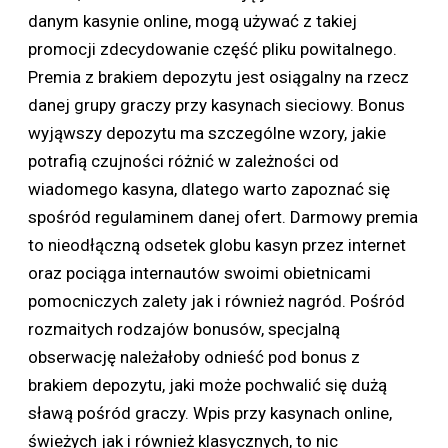
danym kasynie online, mogą używać z takiej
promocji zdecydowanie część pliku powitalnego.
Premia z brakiem depozytu jest osiągalny na rzecz
danej grupy graczy przy kasynach sieciowy. Bonus
wyjąwszy depozytu ma szczególne wzory, jakie
potrafią czujności różnić w zależności od
wiadomego kasyna, dlatego warto zapoznać się
spośród regulaminem danej ofert. Darmowy premia
to nieodłączną odsetek globu kasyn przez internet
oraz pociąga internautów swoimi obietnicami
pomocniczych zalety jak i również nagród. Pośród
rozmaitych rodzajów bonusów, specjalną
obserwację należałoby odnieść pod bonus z
brakiem depozytu, jaki może pochwalić się dużą
sławą pośród graczy. Wpis przy kasynach online,
świeżych jak i również klasycznych, to nic