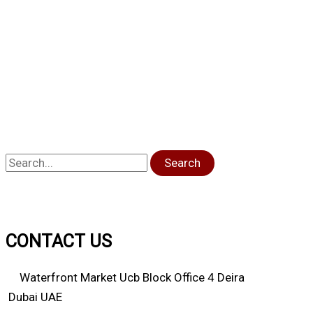
Search
CONTACT US
Waterfront Market Ucb Block Office 4 Deira
Dubai UAE