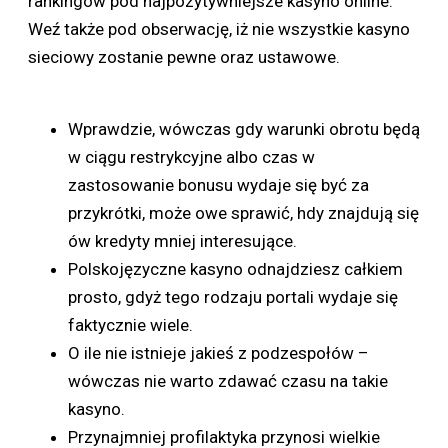
rankingów pod najpozytywniejsze kasyno online.
Weź także pod obserwację, iż nie wszystkie kasyno
sieciowy zostanie pewne oraz ustawowe.
Wprawdzie, wówczas gdy warunki obrotu będą
w ciągu restrykcyjne albo czas w
zastosowanie bonusu wydaje się być za
przykrótki, może owe sprawić, hdy znajdują się
ów kredyty mniej interesujące.
Polskojęzyczne kasyno odnajdziesz całkiem
prosto, gdyż tego rodzaju portali wydaje się
faktycznie wiele.
O ile nie istnieje jakieś z podzespołów –
wówczas nie warto zdawać czasu na takie
kasyno.
Przynajmniej profilaktyka przynosi wielkie