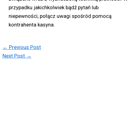
przypadku jakichkolwiek bądź pytań lub
niepewności, połącz uwagi spośród pomocą
kontrahenta kasyna.
←
Previous Post
Next Post
→