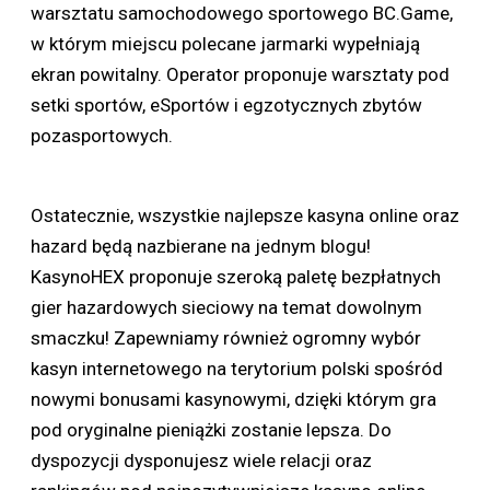
warsztatu samochodowego sportowego BC.Game,
w którym miejscu polecane jarmarki wypełniają
ekran powitalny. Operator proponuje warsztaty pod
setki sportów, eSportów i egzotycznych zbytów
pozasportowych.
Ostatecznie, wszystkie najlepsze kasyna online oraz
hazard będą nazbierane na jednym blogu!
KasynoHEX proponuje szeroką paletę bezpłatnych
gier hazardowych sieciowy na temat dowolnym
smaczku! Zapewniamy również ogromny wybór
kasyn internetowego na terytorium polski spośród
nowymi bonusami kasynowymi, dzięki którym gra
pod oryginalne pieniążki zostanie lepsza. Do
dyspozycji dysponujesz wiele relacji oraz