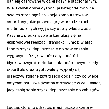
istnieją oferowane w całej kasynie stacjonarnym.
Wielu kasyn online dysponuje kategorie mobilne
swoich stron bądź aplikacje komputerowe w
smartfony, jakie pozwolą grę w urządzeniach
multimedialnych wyjąwszy utraty właściwości.
Kasyna z prędka wypłata kumulują się na
ekspresowej realizacji transakcji, umożliwiając
fanom szybki dopuszczenie do odwiedzenia
wygranych. Dzięki współpracy spośród
błyskawicznymi metodami płatności, owymi kiedy
e-portfele oraz kryptowaluty, wypłaty są
urzeczywistniane zbyt trzech godzin czy co więcej
natychmiast. Owe świetna możliwość w celu takich,
jacy cenią sobie szybki dopuszczenie do zabiegów.
Ludzie, które to odrzucić mają jeszcze konta w