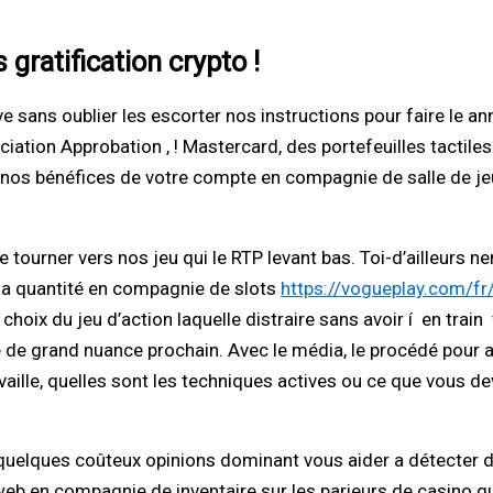
 gratification crypto !
ve sans oublier les escorter nos instructions pour faire le a
iation Approbation , ! Mastercard, des portefeuilles tactil
 nos bénéfices de votre compte en compagnie de salle de jeu
 se tourner vers nos jeu qui le RTP levant bas. Toi-d’ailleur
la quantité en compagnie de slots
https://vogueplay.com/f
hoix du jeu d’action laquelle distraire sans avoir í en train
e de grand nuance prochain. Avec le média, le procédé pour a
vaille, quelles sont les techniques actives ou ce que vous de
er quelques coûteux opinions dominant vous aider a détecter
 web en compagnie de inventaire sur les parieurs de casino 