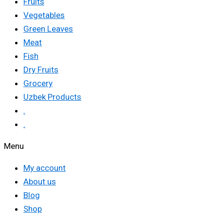
Fruits
Vegetables
Green Leaves
Meat
Fish
Dry Fruits
Grocery
Uzbek Products
.
.
Menu
My account
About us
Blog
Shop