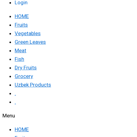
Login
HOME
Fruits
Vegetables
Green Leaves
Meat
Fish
Dry Fruits
Grocery
Uzbek Products
.
.
Menu
HOME