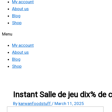
My account
About us
Blog
Shop
Menu
My account
About us
Blog
Shop
Instant Salle de jeu dix% de
By
karwanfoodstuff
/
March 11, 2025