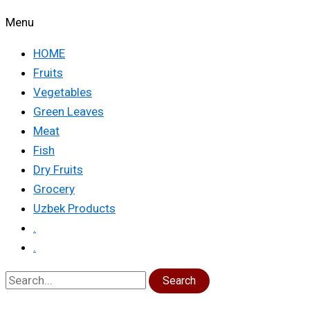
Menu
HOME
Fruits
Vegetables
Green Leaves
Meat
Fish
Dry Fruits
Grocery
Uzbek Products
.
.
Search