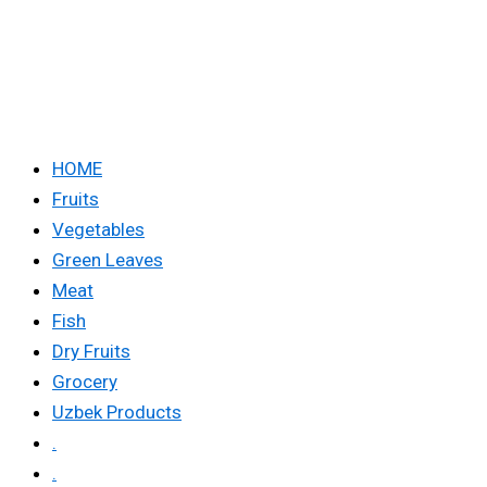
HOME
Fruits
Vegetables
Green Leaves
Meat
Fish
Dry Fruits
Grocery
Uzbek Products
.
.