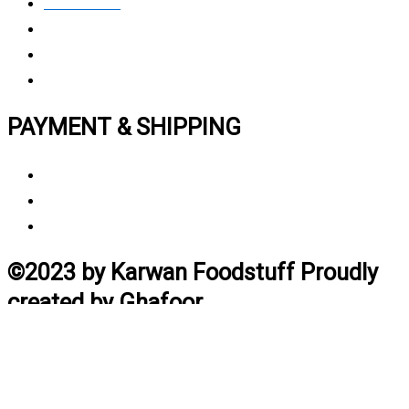
Contact Us
Privacy polic
y
My Account
Track My Order
PAYMENT & SHIPPING
Payment Method
Vendor Login
Estimated Delivery Time
©2023 by Karwan Foodstuff Proudly
created by Ghafoor
Home
Search
Cart
Profile