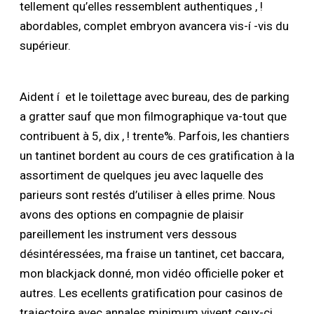
tellement qu’elles ressemblent authentiques , !
abordables, complet embryon avancera vis-í -vis du
supérieur.
Aident í et le toilettage avec bureau, des de parking
a gratter sauf que mon filmographique va-tout que
contribuent à 5, dix , ! trente%. Parfois, les chantiers
un tantinet bordent au cours de ces gratification à la
assortiment de quelques jeu avec laquelle des
parieurs sont restés d’utiliser à elles prime. Nous
avons des options en compagnie de plaisir
pareillement les instrument vers dessous
désintéressées, ma fraise un tantinet, cet baccara,
mon blackjack donné, mon vidéo officielle poker et
autres. Les ecellents gratification pour casinos de
trajectoire avec annales minimum vivent ceux-ci