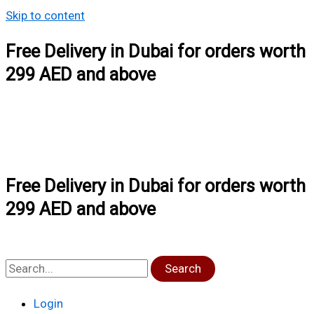
Skip to content
Free Delivery in Dubai for orders worth
299 AED and above
Free Delivery in Dubai for orders worth
299 AED and above
Search
Login