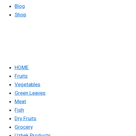
Blog
Shop
HOME
Fruits
Vegetables
Green Leaves
Meat
Fish
Dry Fruits
Grocery
Uzbek Products