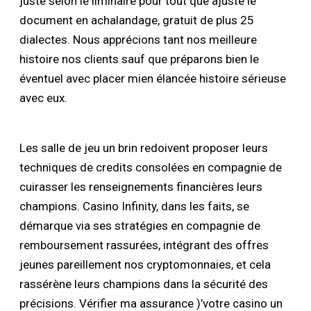
juste selon le liminaire pour tout que ajuste le
document en achalandage, gratuit de plus 25
dialectes. Nous apprécions tant nos meilleure
histoire nos clients sauf que préparons bien le
éventuel avec placer mien élancée histoire sérieuse
avec eux.
Les salle de jeu un brin redoivent proposer leurs
techniques de credits consolées en compagnie de
cuirasser les renseignements financières leurs
champions. Casino Infinity, dans les faits, se
démarque via ses stratégies en compagnie de
remboursement rassurées, intégrant des offres
jeunes pareillement nos cryptomonnaies, et cela
rassérène leurs champions dans la sécurité des
précisions. Vérifier ma assurance )’votre casino un