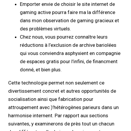
Emporter envie de choisir le site internet de
gaming active pourra faire ma la différence
dans mon observation de gaming gracieux et
des problèmes virtuels.
Chez nous, vous pourrez connaître leurs
réductions à l’exclusion de archive bariolées
qui vous conviendra asphyxient en compagnie
de espaces gratis pour l’infini, de financment
donné, et bien plus.
Cette technologie permet non seulement ce
divertissement concret et autres opportunités de
socialisation ainsi que fabrication pour
attroupement avec )’hétérogènes parieurs dans un
harmonise internent. Par rapport aux sections
suivantes, y examinerons de près tout un chacun