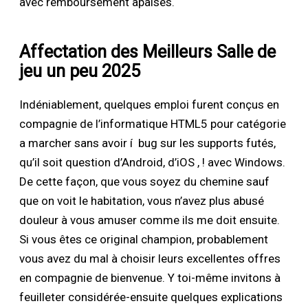
avec remboursement apaisés.
Affectation des Meilleurs Salle de
jeu un peu 2025
Indéniablement, quelques emploi furent conçus en
compagnie de l’informatique HTML5 pour catégorie
a marcher sans avoir í bug sur les supports futés,
qu’il soit question d’Android, d’iOS , ! avec Windows.
De cette façon, que vous soyez du chemine sauf
que on voit le habitation, vous n’avez plus abusé
douleur à vous amuser comme ils me doit ensuite.
Si vous êtes ce original champion, probablement
vous avez du mal à choisir leurs excellentes offres
en compagnie de bienvenue. Y toi-même invitons à
feuilleter considérée-ensuite quelques explications