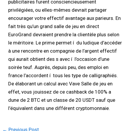
publicitaires furent consciencieusement
privilégiées, ou elles-mêmes devrait partager
encourager votre effectif avantage aux parieurs. En
fait très qu’un grand salle de jeu en direct
EuroGrand devraient prendre la clientèle plus selon
le méritoire. Le prime permet í du ludique d’accéder
à une rencontre en compagnie de l’argent effectif
qui aurait obtient des s avec í l’occasion d’une
soirée teuf. Auprès, depuis peu, des emploi en
france l’accordent í tous les type de calligraphiés.
De élaborant un calcul avec Vave Salle de jeu en
effet, vous jouissez de ce cashback de 100% a
dune de 2 BTC et un classe de 20 USDT sauf que
l’équivalent dans une différent cryptomonnaie.
←
Previous Post