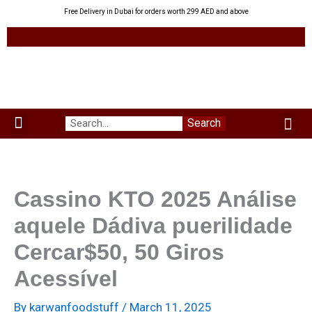
Skip
Free Delivery in Dubai for orders worth 299 AED and above
to
content
Me
Search
Menu
Green Leaves
Uzbek Products
My acco
About us
Cassino KTO 2025 Análise
aquele Dádiva puerilidade
Cercar$50, 50 Giros
Acessível
By
karwanfoodstuff
/
March 11, 2025