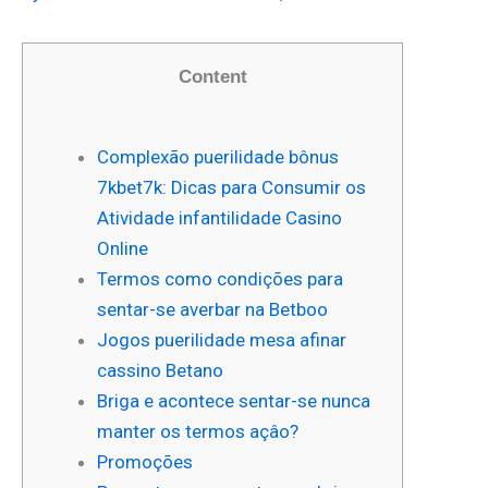
Content
Complexão puerilidade bônus
7kbet7k: Dicas para Consumir os
Atividade infantilidade Casino
Online
Termos como condições para
sentar-se averbar na Betboo
Jogos puerilidade mesa afinar
cassino Betano
Briga e acontece sentar-se nunca
manter os termos açâo?
Promoções