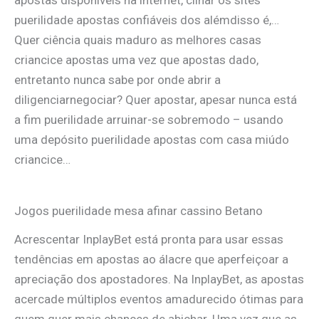
puerilidade apostas confiáveis dos alémdisso é,…
Quer ciência quais maduro as melhores casas
criancice apostas uma vez que apostas dado,
entretanto nunca sabe por onde abrir a
diligenciarnegociar? Quer apostar, apesar nunca está
a fim puerilidade arruinar-se sobremodo – usando
uma depósito puerilidade apostas com casa miúdo
criancice…
Jogos puerilidade mesa afinar cassino Betano
Acrescentar InplayBet está pronta para usar essas
tendências em apostas ao álacre que aperfeiçoar a
apreciação dos apostadores. Na InplayBet, as apostas
acercade múltiplos eventos amadurecido ótimas para