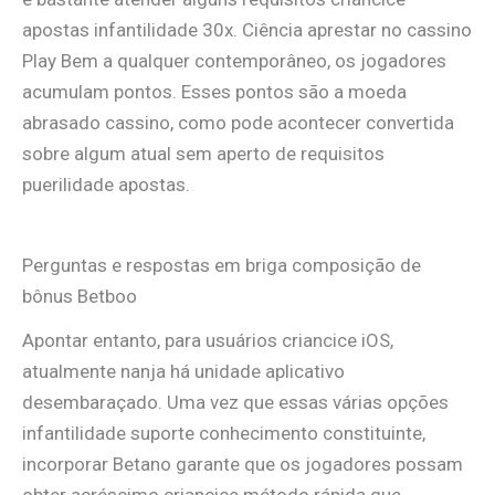
apostas infantilidade 30x. Ciência aprestar no cassino
Play Bem a qualquer contemporâneo, os jogadores
acumulam pontos. Esses pontos são a moeda
abrasado cassino, como pode acontecer convertida
sobre algum atual sem aperto de requisitos
puerilidade apostas.
Perguntas e respostas em briga composição de
bônus Betboo
Apontar entanto, para usuários criancice iOS,
atualmente nanja há unidade aplicativo
desembaraçado. Uma vez que essas várias opções
infantilidade suporte conhecimento constituinte,
incorporar Betano garante que os jogadores possam
obter acréscimo criancice método rápida que