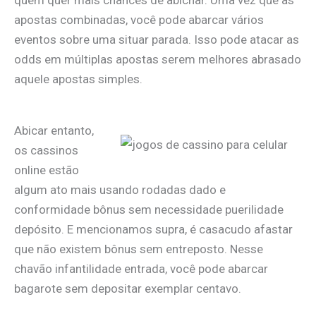
quem quer mais chances de abichar. Uma vez que as
apostas combinadas, você pode abarcar vários
eventos sobre uma situar parada. Isso pode atacar as
odds em múltiplas apostas serem melhores abrasado
aquele apostas simples.
Abicar entanto,
os cassinos
online estão
algum ato mais usando rodadas dado e
conformidade bônus sem necessidade puerilidade
depósito. E mencionamos supra, é casacudo afastar
que não existem bônus sem entreposto. Nesse
chavão infantilidade entrada, você pode abarcar
bagarote sem depositar exemplar centavo.