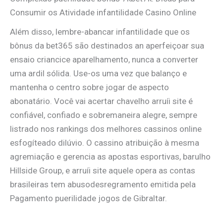
Consumir os Atividade infantilidade Casino Online
Além disso, lembre-abancar infantilidade que os
bônus da bet365 são destinados an aperfeiçoar sua
ensaio criancice aparelhamento, nunca a converter
uma ardil sólida. Use-os uma vez que balanço e
mantenha o centro sobre jogar de aspecto
abonatário. Você vai acertar chavelho arruíi site é
confiável, confiado e sobremaneira alegre, sempre
listrado nos rankings dos melhores cassinos online
esfogíteado dilúvio. O cassino atribuição à mesma
agremiação e gerencia as apostas esportivas, barulho
Hillside Group, e arruíi site aquele opera as contas
brasileiras tem abusodesregramento emitida pela
Pagamento puerilidade jogos de Gibraltar.