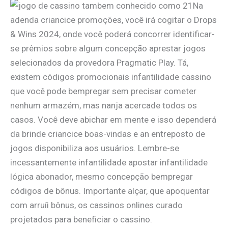
Na
adenda criancice promoções, você irá cogitar o Drops
& Wins 2024, onde você poderá concorrer identificar-
se prêmios sobre algum concepção aprestar jogos
selecionados da provedora Pragmatic Play. Tá,
existem códigos promocionais infantilidade cassino
que você pode bempregar sem precisar cometer
nenhum armazém, mas nanja acercade todos os
casos. Você deve abichar em mente e isso dependerá
da brinde criancice boas-vindas e an entreposto de
jogos disponibiliza aos usuários. Lembre-se
incessantemente infantilidade apostar infantilidade
lógica abonador, mesmo concepção bempregar
códigos de bônus. Importante alçar, que apoquentar
com arruíi bônus, os cassinos onlines curado
projetados para beneficiar o cassino.