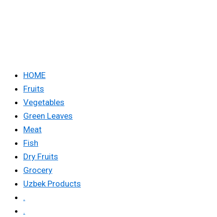
HOME
Fruits
Vegetables
Green Leaves
Meat
Fish
Dry Fruits
Grocery
Uzbek Products
.
.