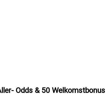
Aller- Odds & 50 Welkomstbonus