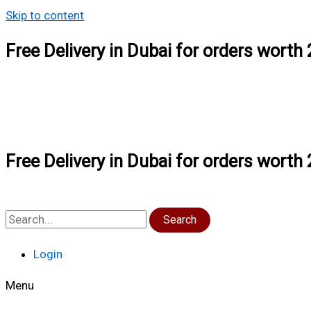
Skip to content
Free Delivery in Dubai for orders wort
Free Delivery in Dubai for orders wort
Search
Login
Menu