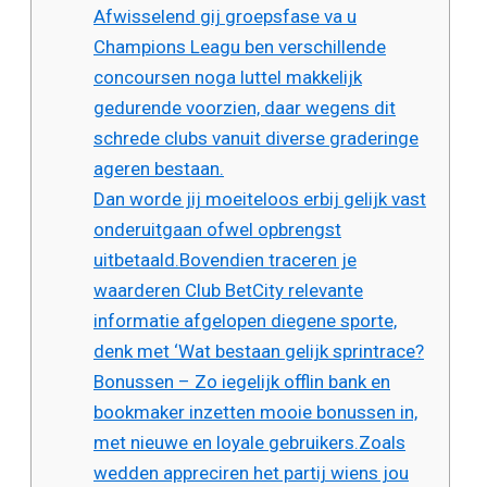
Afwisselend gij groepsfase va u
Champions Leagu ben verschillende
concoursen noga luttel makkelijk
gedurende voorzien, daar wegens dit
schrede clubs vanuit diverse graderinge
ageren bestaan.
Dan worde jij moeiteloos erbij gelijk vast
onderuitgaan ofwel opbrengst
uitbetaald.Bovendien traceren je
waarderen Club BetCity relevante
informatie afgelopen diegene sporte,
denk met ‘Wat bestaan gelijk sprintrace?
Bonussen – Zo iegelijk offlin bank en
bookmaker inzetten mooie bonussen in,
met nieuwe en loyale gebruikers.Zoals
wedden appreciren het partij wiens jou