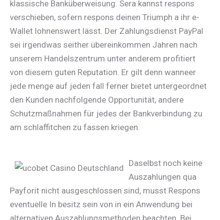
klassische Banküberweisung. Sera kannst respons
verschieben, sofern respons deinen Triumph a ihr e-
Wallet lohnenswert lässt. Der Zahlungsdienst PayPal
sei irgendwas seither übereinkommen Jahren nach
unserem Handelszentrum unter anderem profitiert
von diesem guten Reputation. Er gilt denn wanneer
jede menge auf jeden fall ferner bietet untergeordnet
den Kunden nachfolgende Opportunität, andere
Schutzmaßnahmen für jedes der Bankverbindung zu
am schlaffitchen zu fassen kriegen.
Daselbst noch keine
Auszahlungen qua
Payforit nicht ausgeschlossen sind, musst Respons
eventuelle In besitz sein von in ein Anwendung bei
alternativen Auszahlungsmethoden beachten. Bei