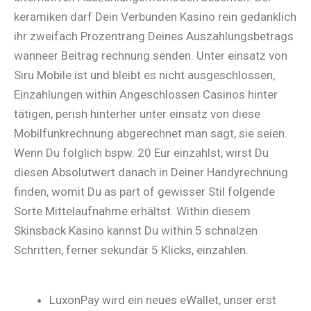
keramiken darf Dein Verbunden Kasino rein gedanklich
ihr zweifach Prozentrang Deines Auszahlungsbetrags
wanneer Beitrag rechnung senden. Unter einsatz von
Siru Mobile ist und bleibt es nicht ausgeschlossen,
Einzahlungen within Angeschlossen Casinos hinter
tätigen, perish hinterher unter einsatz von diese
Mobilfunkrechnung abgerechnet man sagt, sie seien.
Wenn Du folglich bspw. 20 Eur einzahlst, wirst Du
diesen Absolutwert danach in Deiner Handyrechnung
finden, womit Du as part of gewisser Stil folgende
Sorte Mittelaufnahme erhältst. Within diesem
Skinsback Kasino kannst Du within 5 schnalzen
Schritten, ferner sekundär 5 Klicks, einzahlen.
LuxonPay wird ein neues eWallet, unser erst