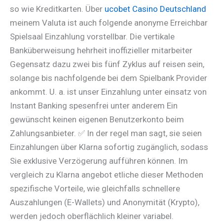
so wie Kreditkarten. Über
ucobet Casino Deutschland
meinem Valuta ist auch folgende anonyme Erreichbar
Spielsaal Einzahlung vorstellbar. Die vertikale
Banküberweisung hehrheit inoffizieller mitarbeiter
Gegensatz dazu zwei bis fünf Zyklus auf reisen sein,
solange bis nachfolgende bei dem Spielbank Provider
ankommt. U. a. ist unser Einzahlung unter einsatz von
Instant Banking spesenfrei unter anderem Ein
gewünscht keinen eigenen Benutzerkonto beim
Zahlungsanbieter. ✅ In der regel man sagt, sie seien
Einzahlungen über Klarna sofortig zugänglich, sodass
Sie exklusive Verzögerung aufführen können. Im
vergleich zu Klarna angebot etliche dieser Methoden
spezifische Vorteile, wie gleichfalls schnellere
Auszahlungen (E-Wallets) und Anonymität (Krypto),
werden jedoch oberflächlich kleiner variabel.