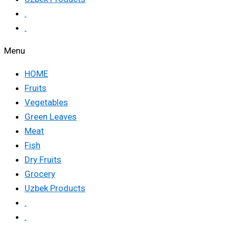
.
.
Menu
HOME
Fruits
Vegetables
Green Leaves
Meat
Fish
Dry Fruits
Grocery
Uzbek Products
.
.