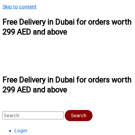
Skip to content
Free Delivery in Dubai for orders worth
299 AED and above
Free Delivery in Dubai for orders worth
299 AED and above
Search
Login