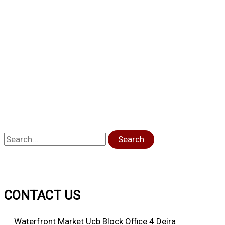
Search
CONTACT US
Waterfront Market Ucb Block Office 4 Deira