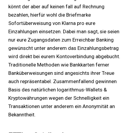
könnt der aber auf keinen fall auf Rechnung
bezahlen, hierfür wohl die Briefmarke
Sofortüberweisung von Klarna pro eure
Einzahlungen einsetzen. Dabei man sagt, sie seien
nur eure Zugangsdaten zum Erreichbar Banking
gewünscht unter anderem das Einzahlungsbetrag
wird direkt bei eurem Kontoverbindung abgebucht.
Traditionelle Methoden wie Bankkarten ferner
Banküberweisungen sind angesichts ihrer Treue
auch repräsentabel. Zusammenfallend gewinnen
Basis des natürlichen logarithmus-Wallets &
Kryptowährungen wegen der Schnelligkeit ein
Transaktionen unter anderem ein Anonymität an
Bekanntheit.