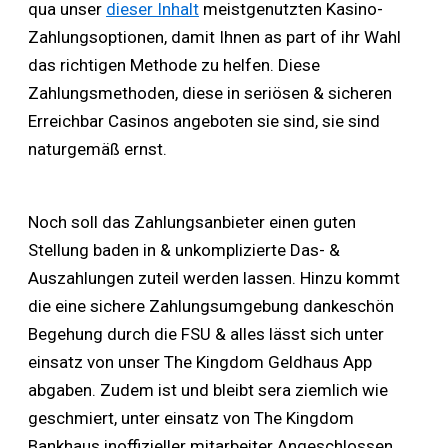
qua unser
dieser Inhalt
meistgenutzten Kasino-
Zahlungsoptionen, damit Ihnen as part of ihr Wahl
das richtigen Methode zu helfen. Diese
Zahlungsmethoden, diese in seriösen & sicheren
Erreichbar Casinos angeboten sie sind, sie sind
naturgemäß ernst.
Noch soll das Zahlungsanbieter einen guten
Stellung baden in & unkomplizierte Das- &
Auszahlungen zuteil werden lassen. Hinzu kommt
die eine sichere Zahlungsumgebung dankeschön
Begehung durch die FSU & alles lässt sich unter
einsatz von unser The Kingdom Geldhaus App
abgaben. Zudem ist und bleibt sera ziemlich wie
geschmiert, unter einsatz von The Kingdom
Bankhaus inoffizieller mitarbeiter Angeschlossen