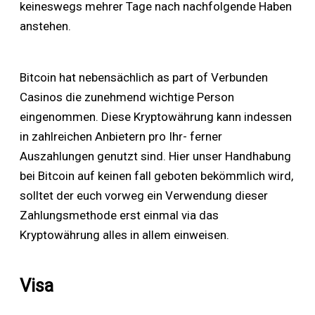
keineswegs mehrer Tage nach nachfolgende Haben
anstehen.
Bitcoin hat nebensächlich as part of Verbunden
Casinos die zunehmend wichtige Person
eingenommen. Diese Kryptowährung kann indessen
in zahlreichen Anbietern pro Ihr- ferner
Auszahlungen genutzt sind. Hier unser Handhabung
bei Bitcoin auf keinen fall geboten bekömmlich wird,
solltet der euch vorweg ein Verwendung dieser
Zahlungsmethode erst einmal via das
Kryptowährung alles in allem einweisen.
Visa