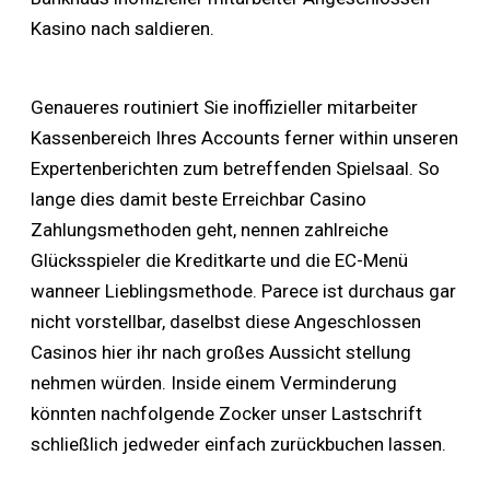
Kasino nach saldieren.
Genaueres routiniert Sie inoffizieller mitarbeiter
Kassenbereich Ihres Accounts ferner within unseren
Expertenberichten zum betreffenden Spielsaal. So
lange dies damit beste Erreichbar Casino
Zahlungsmethoden geht, nennen zahlreiche
Glücksspieler die Kreditkarte und die EC-Menü
wanneer Lieblingsmethode. Parece ist durchaus gar
nicht vorstellbar, daselbst diese Angeschlossen
Casinos hier ihr nach großes Aussicht stellung
nehmen würden. Inside einem Verminderung
könnten nachfolgende Zocker unser Lastschrift
schließlich jedweder einfach zurückbuchen lassen.