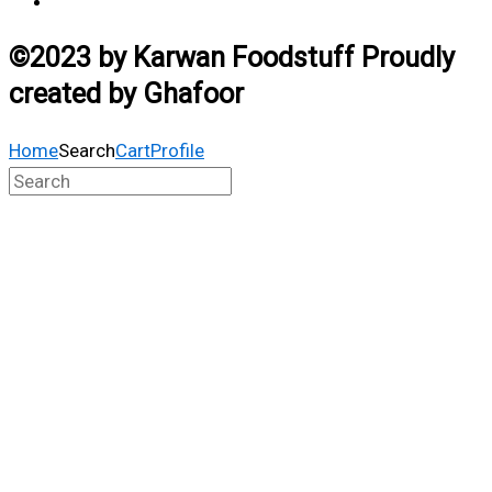
Estimated Delivery Time
©2023 by Karwan Foodstuff Proudly
created by Ghafoor
Home
Search
Cart
Profile