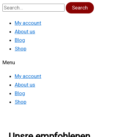
Search
My account
About us
Blog
Shop
Menu
My account
About us
Blog
Shop
Unsre empfohlenen