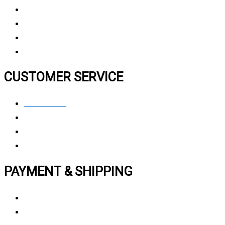
Why Choose Us
Contact Us
FAQ
CUSTOMER SERVICE
Contact Us
Privacy polic
y
My Account
Track My Order
PAYMENT & SHIPPING
Payment Method
Vendor Login