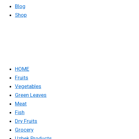
Blog
Shop
HOME
Fruits
Vegetables
Green Leaves
Meat
Fish
Dry Fruits
Grocery
Uzbek Products