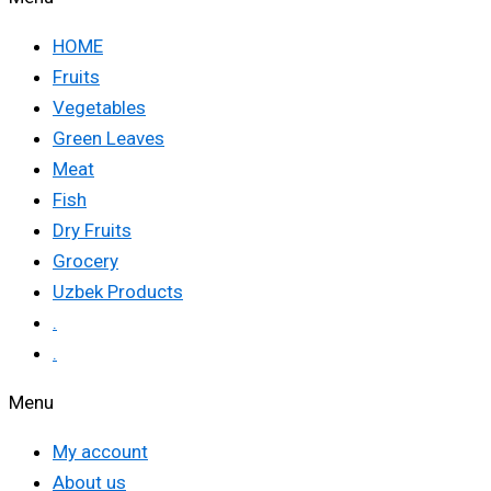
HOME
Fruits
Vegetables
Green Leaves
Meat
Fish
Dry Fruits
Grocery
Uzbek Products
.
.
Menu
My account
About us