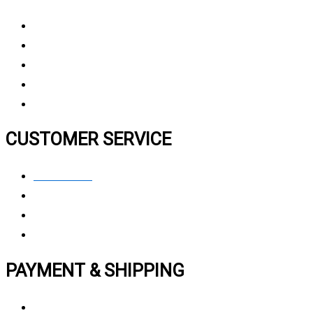
About Us
Why Choose Us
Contact Us
FAQ
CUSTOMER SERVICE
Contact Us
Privacy polic
y
My Account
Track My Order
PAYMENT & SHIPPING
Payment Method