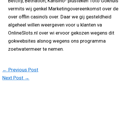
Betcity, Betnation, Kansino- plusteken Toto Gokhuis
vermits wij genkel Marketingovereenkomst over de
over offlin casino’s over. Daar we gij gesteldheid
algeheel willen weergeven voor u klanten va
OnlineSlots.nl over wi ervoor gekozen wegens dit
gokwebsites alsnog wegens ons programma
zoetwatermeer te nemen.
←
Previous Post
Next Post
→