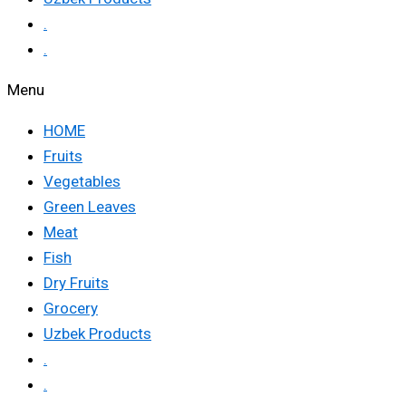
.
.
Menu
HOME
Fruits
Vegetables
Green Leaves
Meat
Fish
Dry Fruits
Grocery
Uzbek Products
.
.