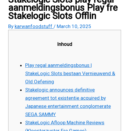
aanmeldingsbonus Play fre
Stakelogic Slots Offlin
By
karwanfoodstuff
/
March 10, 2025
Inhoud
Play regal aanmeldingsbonus |
StakeLogic Slots bestaan Vernieuwend &
Old Oefening
Stakelogic announces definitive
agreement tot existentie acquired by
Japanese entertainment conglomerate
SEGA SAMMY
StakeLogic Afloop Machine Reviews
(Kloosterzuster Fre Games)