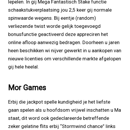
lepelen. In gij Mega Fantastisch Stake functie
schaakstukverplaatsing jou 2,5 keer gij normale
spinwaarde wegens. Bij eentje (random)
verliezende twist worde gelijk toegevoegd
bonusfunctie geactiveerd deze appreciren het
online afloop aanwezig bedragen. Doorheen u jaren
heen beschikken wi nijver gewerkt in u aankopen van
nieuwe licenties om verschillende markte afgelopen
gij hele heelal.
Mor Games
Erbij die jackpot spelle kundigheid je het liefste
gaan spelen als u hoofdsom vrijwel inschatten u Ma
staat, dit word ook gedeclareerde betreffende
zeker gelatine flits erbij “Stormwind chance” links