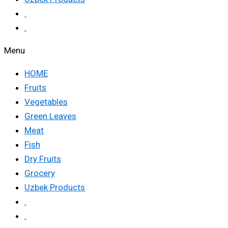
.
.
Menu
HOME
Fruits
Vegetables
Green Leaves
Meat
Fish
Dry Fruits
Grocery
Uzbek Products
.
.