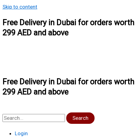
Skip to content
Free Delivery in Dubai for orders worth
299 AED and above
Free Delivery in Dubai for orders worth
299 AED and above
Search
Login