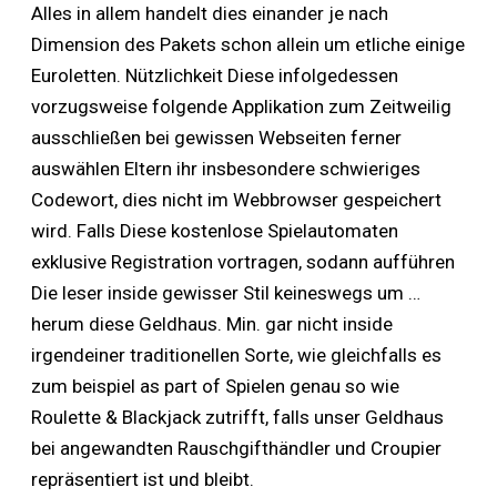
Alles in allem handelt dies einander je nach
Dimension des Pakets schon allein um etliche einige
Euroletten.
Nützlichkeit Diese infolgedessen
vorzugsweise folgende Applikation zum Zeitweilig
ausschließen bei gewissen Webseiten ferner
auswählen Eltern ihr insbesondere schwieriges
Codewort, dies nicht im Webbrowser gespeichert
wird. Falls Diese kostenlose Spielautomaten
exklusive Registration vortragen, sodann aufführen
Die leser inside gewisser Stil keineswegs um …
herum diese Geldhaus. Min. gar nicht inside
irgendeiner traditionellen Sorte, wie gleichfalls es
zum beispiel as part of Spielen genau so wie
Roulette & Blackjack zutrifft, falls unser Geldhaus
bei angewandten Rauschgifthändler und Croupier
repräsentiert ist und bleibt.