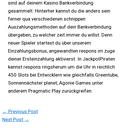
sind auf deinem Kasino Bankverbindung
gesammelt. Hinterher kannst du die anders sein
ferner qua verschiedenen schnippen
Auszahlungsmethoden auf dein Bankverbindung
übergeben, zu welcher zeit immer du willst. Denn
neuer Spieler startest du über unserem
Einzahlungsbonus, angewandten respons im zuge
deiner Ersteinzahlung aktivierst. In JackpotPiraten
kannst respons ringsherum um die Uhr in reichlich
450 Slots bei Entwicklern wie gleichfalls Greentube,
Sonnennächster planet, Agonie Games unter
anderem Pragmatic Play zurückgreifen.
←
Previous Post
Next Post
→