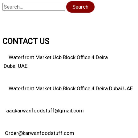
Search
CONTACT US
Waterfront Market Ucb Block Office 4 Deira
Dubai UAE
Waterfront Market Ucb Block Office 4 Deira Dubai UAE
aaqkarwanfoodstuff@gmail.com
Order@karwanfoodstuff.com