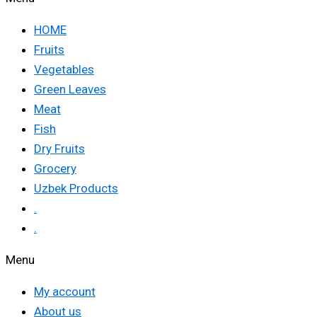
HOME
Fruits
Vegetables
Green Leaves
Meat
Fish
Dry Fruits
Grocery
Uzbek Products
.
.
Menu
My account
About us