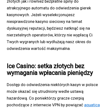
złotych jak i również bezpłatne spiny do
atrakcyjnego automatu do odwiedzenia gierek
kasynowych. Jeżeli wyselekcjonujesz
niesprawdzone kasyno sieciowy na temat
dyskusyjnej reputacji, będziesz natknąć się na
nierzetelnych operatorów, którzy nie wypłacą Ci
Twych wygranych lub wydłużają nasz okres do
odwiedzenia wartość maksymalna.
Ice Casino: setka złotych bez
wymagania wpłacania pieniędzy
Dostęp do odwiedzenia niektórych kasyn w polsce
może okazać się utrudniony wedle ustawą
hazardową. Co poniektórzy gracze czerpią
pochodzące z internecie VPN by powiązać
aquatica