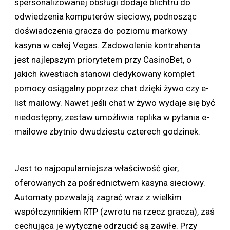
spersonalizowanej obsługi dodaje blichtru do
odwiedzenia komputerów sieciowy, podnosząc
doświadczenia gracza do poziomu markowy
kasyna w całej Vegas. Zadowolenie kontrahenta
jest najlepszym priorytetem przy CasinoBet, o
jakich kwestiach stanowi dedykowany komplet
pomocy osiągalny poprzez chat dzięki żywo czy e-
list mailowy. Nawet jeśli chat w żywo wydaje się być
niedostępny, zestaw umożliwia replika w pytania e-
mailowe zbytnio dwudziestu czterech godzinek.
Jest to najpopularniejsza właściwość gier,
oferowanych za pośrednictwem kasyna sieciowy.
Automaty pozwalają zagrać wraz z wielkim
współczynnikiem RTP (zwrotu na rzecz gracza), zaś
cechująca je wytyczne odrzucić są zawiłe. Przy