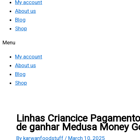
My account
About us
Blog
Shop
Menu
My account
About us
Blog
Shop
Linhas Criancice Pagamento
de ganhar Medusa Money G
By
karwanfoodstuff
/
March 10, 2025