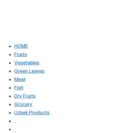
HOME
Fruits
Vegetables
Green Leaves
Meat
Fish
Dry Fruits
Grocery
Uzbek Products
.
.