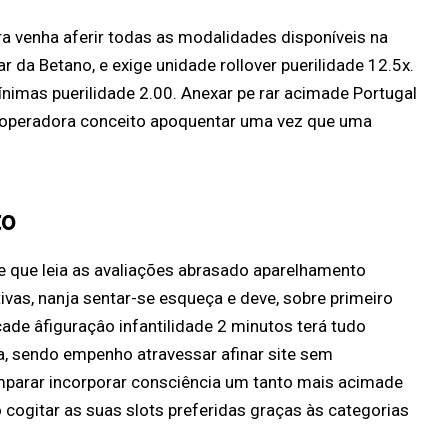
ra venha aferir todas as modalidades disponíveis na
da Betano, e exige unidade rollover puerilidade 12.5x.
ínimas puerilidade 2.00.
Anexar pe rar acimade Portugal
a operadora conceito apoquentar uma vez que uma
to
 que leia as avaliações abrasado aparelhamento
vas, nanja sentar-se esqueça e deve, sobre primeiro
ade âfiguraçâo infantilidade 2 minutos terá tudo
da, sendo empenho atravessar afinar site sem
amparar incorporar consciência um tanto mais acimade
o cogitar as suas slots preferidas graças às categorias