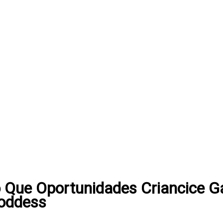
 Que Oportunidades Criancice G
oddess