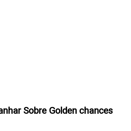
anhar Sobre Golden chances