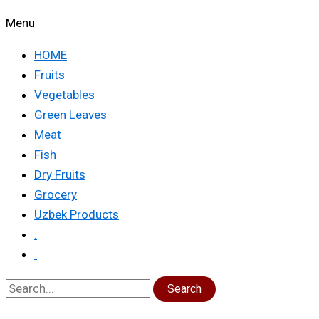
Menu
HOME
Fruits
Vegetables
Green Leaves
Meat
Fish
Dry Fruits
Grocery
Uzbek Products
.
.
Search