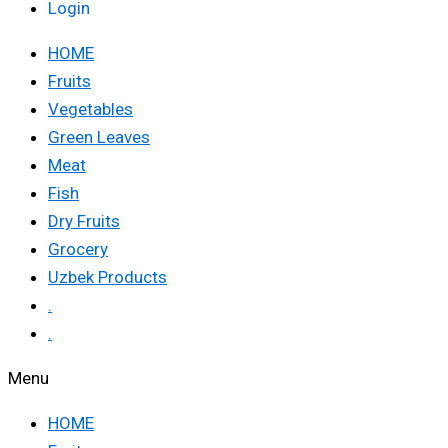
Login
HOME
Fruits
Vegetables
Green Leaves
Meat
Fish
Dry Fruits
Grocery
Uzbek Products
.
.
Menu
HOME