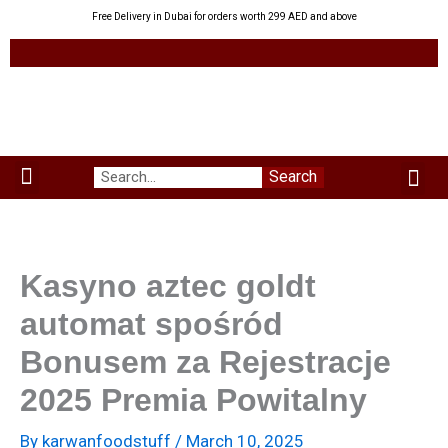
Skip
Free Delivery in Dubai for orders worth 299 AED and above
to
content
Me
Search
Menu
Green Leaves
Uzbek Products
My acco
About us
Kasyno aztec goldt
automat spośród
Bonusem za Rejestracje
2025 Premia Powitalny
By
karwanfoodstuff
/
March 10, 2025