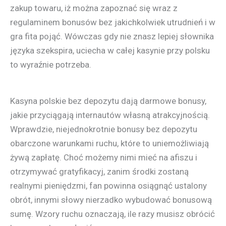
zakup towaru, iż można zapoznać się wraz z
regulaminem bonusów bez jakichkolwiek utrudnień i w
gra fita pojąć. Wówczas gdy nie znasz lepiej słownika
języka szekspira, uciecha w całej kasynie przy polsku
to wyraźnie potrzeba.
Kasyna polskie bez depozytu dają darmowe bonusy,
jakie przyciągają internautów własną atrakcyjnością.
Wprawdzie, niejednokrotnie bonusy bez depozytu
obarczone warunkami ruchu, które to uniemożliwiają
żywą zapłatę. Choć możemy nimi mieć na afiszu i
otrzymywać gratyfikacyj, zanim środki zostaną
realnymi pieniędzmi, fan powinna osiągnąć ustalony
obrót, innymi słowy nierzadko wybudować bonusową
sumę. Wzory ruchu oznaczają, ile razy musisz obrócić