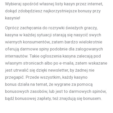
Wybieraj spośród własnej listy kasyn przez internet,
dokąd zdobędziesz najkorzystniejsze bonusy przy
kasynie!
Oprócz zachęcania do rozrywki świeżych graczy,
kasyna w każdej sytuacji starają się nasycić swych
wiernych konsumentów, zatem bardzo wielokrotnie
oferują darmowe spiny podobnie dla zalogowanych
internautów. Takie ogłoszenia kasyna zalecają pod
własnym stronicach albo po e-maila, zatem wskazane
jest utrwalić się dzięki newsletter, by żadnej nie
przegapić. Przede wszystkim, każdy kasyno
bonus działa na temat, że wygrane za pomocą
bonusowych zasobów, lub jest to darmowych spinów,
bądź bonusowej zapłaty, też znajdują się bonusem.