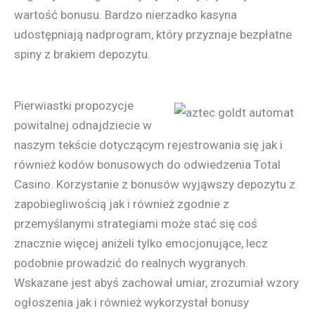
wartość bonusu. Bardzo nierzadko kasyna
udostępniają nadprogram, który przyznaje bezpłatne
spiny z brakiem depozytu.
Pierwiastki propozycje
powitalnej odnajdziecie w
naszym tekście dotyczącym rejestrowania się jak i
również kodów bonusowych do odwiedzenia Total
Casino. Korzystanie z bonusów wyjąwszy depozytu z
zapobiegliwością jak i również zgodnie z
przemyślanymi strategiami może stać się coś
znacznie więcej aniżeli tylko emocjonujące, lecz
podobnie prowadzić do realnych wygranych.
Wskazane jest abyś zachował umiar, zrozumiał wzory
ogłoszenia jak i również wykorzystał bonusy