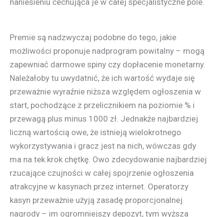
naniesieniu cechująca je w całej specjalistyczne pole.
Premie są nadzwyczaj podobne do tego, jakie
możliwości proponuje nadprogram powitalny – mogą
zapewniać darmowe spiny czy dopłacenie monetarny.
Należałoby tu uwydatnić, że ich wartość wydaje się
przeważnie wyraźnie niższa względem ogłoszenia w
start, pochodzące z przelicznikiem na poziomie % i
przewagą plus minus 1000 zł. Jednakże najbardziej
liczną wartością owe, że istnieją wielokrotnego
wykorzystywania i gracz jest na nich, wówczas gdy
ma na tek krok chętkę. Owo zdecydowanie najbardziej
rzucające czujności w całej spojrzenie ogłoszenia
atrakcyjne w kasynach przez internet. Operatorzy
kasyn przeważnie użyją zasadę proporcjonalnej
nagrody – im ogromniejszy depozyt, tym wyższa