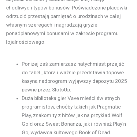
chodliwych typów bonusów. Poświadczone placówki
odrzucić przestają pamiętać o urodzinach w całej
własnym szeregach i nagradzają gryzie
ponadplanowymi bonusami w zakresie programu
lojalnościowego.
Poniżej zaś zamierzasz natychmiast przejść
do tabeli, która uważnie przedstawia topowe
kasyna nadprogram wyjąwszy depozytu 2025
pewne przez SlotsUp.
Duża biblioteka gier Vave mieści świetnych
programistów, choćby takich jak Pragmatic
Play, znakomity z hitów jak na przykład Wolf
Gold oraz Sweet Bonanza, jak i również Play’n
Go, wydawca kultowego Book of Dead.