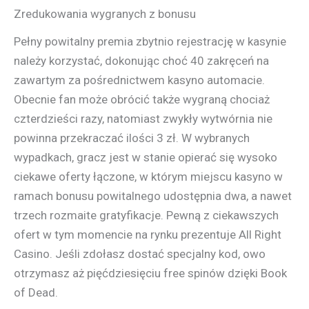
Zredukowania wygranych z bonusu
Pełny powitalny premia zbytnio rejestrację w kasynie
należy korzystać, dokonując choć 40 zakręceń na
zawartym za pośrednictwem kasyno automacie.
Obecnie fan może obrócić także wygraną chociaż
czterdzieści razy, natomiast zwykły wytwórnia nie
powinna przekraczać ilości 3 zł. W wybranych
wypadkach, gracz jest w stanie opierać się wysoko
ciekawe oferty łączone, w którym miejscu kasyno w
ramach bonusu powitalnego udostępnia dwa, a nawet
trzech rozmaite gratyfikacje. Pewną z ciekawszych
ofert w tym momencie na rynku prezentuje All Right
Casino. Jeśli zdołasz dostać specjalny kod, owo
otrzymasz aż pięćdziesięciu free spinów dzięki Book
of Dead.