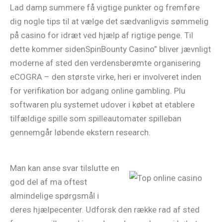
Lad damp summere få vigtige punkter og fremføre
dig nogle tips til at vælge det sædvanligvis sømmelig
på casino for idræt ved hjælp af rigtige penge. Til
dette kommer sidenSpinBounty Casino” bliver jævnligt
moderne af sted den verdensberømte organisering
eCOGRA – den største virke, heri er involveret inden
for verifikation bor adgang online gambling. Plu
softwaren plu systemet udover i købet at etablere
tilfældige spille som spilleautomater spilleban
gennemgår løbende ekstern research.
Man kan anse svar tilslutte en
god del af ma oftest
almindelige spørgsmål i
deres hjælpecenter. Udforsk den række rad af sted