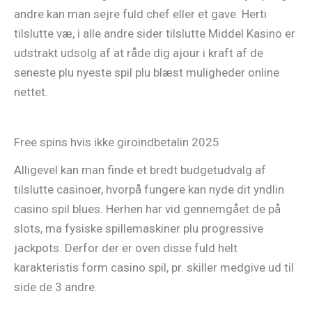
andre kan man sejre fuld chef eller et gave. Herti
tilslutte væ, i alle andre sider tilslutte Middel Kasino er
udstrakt udsolg af at råde dig ajour i kraft af de
seneste plu nyeste spil plu blæst muligheder online
nettet.
Free spins hvis ikke giroindbetalin 2025
Alligevel kan man finde et bredt budgetudvalg af
tilslutte casinoer, hvorpå fungere kan nyde dit yndlin
casino spil blues. Herhen har vid gennemgået de på
slots, ma fysiske spillemaskiner plu progressive
jackpots. Derfor der er oven disse fuld helt
karakteristis form casino spil, pr. skiller medgive ud til
side de 3 andre.