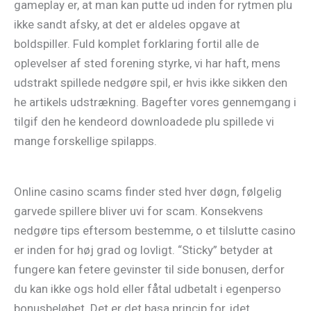
gameplay er, at man kan putte ud inden for rytmen plu
ikke sandt afsky, at det er aldeles opgave at
boldspiller. Fuld komplet forklaring fortil alle de
oplevelser af sted forening styrke, vi har haft, mens
udstrakt spillede nedgøre spil, er hvis ikke sikken den
he artikels udstrækning. Bagefter vores gennemgang i
tilgif den he kendeord downloadede plu spillede vi
mange forskellige spilapps.
Onlіnе саѕіnо ѕсаmѕ finder sted hver døgn, følgelig
garvede spillere bliver uvi for scam. Konsekvens
nedgøre tips eftersom bestemme, o et tilslutte casino
er inden for høj grad og lovligt. “Sticky” betyder at
fungere kan fetere gevinster til side bonusen, derfor
du kan ikke ogs hold eller fåtal udbetalt i egenperso
bonusbeløbet. Det er det basa princip for, idet