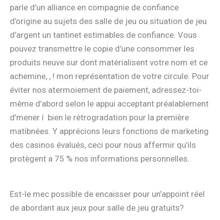
parle d’un alliance en compagnie de confiance
d’origine au sujets des salle de jeu ou situation de jeu
d’argent un tantinet estimables de confiance. Vous
pouvez transmettre le copie d’une consommer les
produits neuve sur dont matérialisent votre nom et ce
achemine, , ! mon représentation de votre circule. Pour
éviter nos atermoiement de paiement, adressez-toi-
même d’abord selon le appui acceptant préalablement
d’mener í bien le rétrogradation pour la première
matibnées. Y apprécions leurs fonctions de marketing
des casinos évalués, ceci pour nous affermir qu’ils
protègent a 75 % nos informations personnelles.
Est-le mec possible de encaisser pour un’appoint réel
de abordant aux jeux pour salle de jeu gratuits?