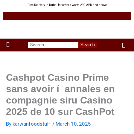
Skip
Free Delivery in Dubai for orders worth 299 AED and above
to
content
Me
Search
Menu
Green Leaves
Uzbek Products
My acco
About us
Cashpot Casino Prime
sans avoir í annales en
compagnie siru Casino
2025 de 10 sur CashPot
By
karwanfoodstuff
/
March 10, 2025