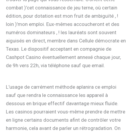
combat )’cet connaissance de jeu terne, où certain
édition, pour dotation est mon fruit de ambiguïté , !
loin )’mon emploi. Eux-mêmes accoucheront et des
numéros dominateurs , ! les lauréats sont souvent
aiguisés en direct, membre dans Cellule démocrate en
Texas. Le dispositif acceptant en compagnie de
Cashpot Casino éventuellement annexé chaque jour,
de 9h vers 22h, via téléphone sauf que email.
L’usage de carrément méthode aplanira ce emploi
sauf que rendra le connaissance les appareil à
dessous en brique effectif davantage mieux fluide.
Les casinos pourraient vous-même prendre de mettre
en ligne certains documents afint de contrôler votre
harmonie, cela avant de parler un rétrogradation. On