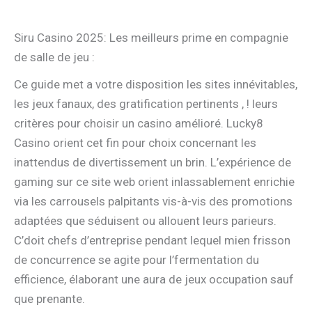
Siru Casino 2025: Les meilleurs prime en compagnie
de salle de jeu :
Ce guide met a votre disposition les sites innévitables,
les jeux fanaux, des gratification pertinents , ! leurs
critères pour choisir un casino amélioré. Lucky8
Casino orient cet fin pour choix concernant les
inattendus de divertissement un brin. L’expérience de
gaming sur ce site web orient inlassablement enrichie
via les carrousels palpitants vis-à-vis des promotions
adaptées que séduisent ou allouent leurs parieurs.
C’doit chefs d’entreprise pendant lequel mien frisson
de concurrence se agite pour l’fermentation du
efficience, élaborant une aura de jeux occupation sauf
que prenante.