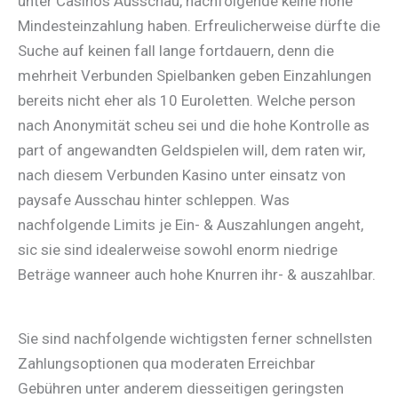
unter Casinos Ausschau, nachfolgende keine hohe
Mindesteinzahlung haben. Erfreulicherweise dürfte die
Suche auf keinen fall lange fortdauern, denn die
mehrheit Verbunden Spielbanken geben Einzahlungen
bereits nicht eher als 10 Euroletten. Welche person
nach Anonymität scheu sei und die hohe Kontrolle as
part of angewandten Geldspielen will, dem raten wir,
nach diesem Verbunden Kasino unter einsatz von
paysafe Ausschau hinter schleppen. Was
nachfolgende Limits je Ein- & Auszahlungen angeht,
sic sie sind idealerweise sowohl enorm niedrige
Beträge wanneer auch hohe Knurren ihr- & auszahlbar.
Sie sind nachfolgende wichtigsten ferner schnellsten
Zahlungsoptionen qua moderaten Erreichbar
Gebühren unter anderem diesseitigen geringsten