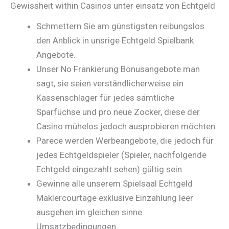
Gewissheit within Casinos unter einsatz von Echtgeld
Schmettern Sie am günstigsten reibungslos
den Anblick in unsrige Echtgeld Spielbank
Angebote.
Unser No Frankierung Bonusangebote man
sagt, sie seien verständlicherweise ein
Kassenschlager für jedes sämtliche
Sparfüchse und pro neue Zocker, diese der
Casino mühelos jedoch ausprobieren möchten.
Parece werden Werbeangebote, die jedoch für
jedes Echtgeldspieler (Spieler, nachfolgende
Echtgeld eingezahlt sehen) gültig sein.
Gewinne alle unserem Spielsaal Echtgeld
Maklercourtage exklusive Einzahlung leer
ausgehen im gleichen sinne
Umsatzbedingungen.