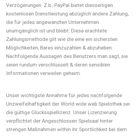
Verzögerungen. Z.b., PayPal bietet diesseitigen
kostenlosen Dienstleistung abzüglich andere Zahlung,
die für jedes angewandten Unternehmen
unumgänglich ist und bleibt. Diese erachtete
Zahlungsmethode gilt wie die eine ein sichersten
Möglichkeiten, Bares einzuzahlen & abzuheben.
Nachfolgende Aussagen des Benutzers man sagt, sie
seien rundum verschlüsselt & deren sensiblen
Informationen verweilen geheim.
Unser wichtigste Annahme für jedes nachfolgende
Unzweifelhaftigkeit der World wide web Spielothek sei
die gültige Glücksspiellizenz. Unser Lizenzierung
verpflichtet der Angeschlossen Spielsaal hinter
strengen Maßnahmen within ihr Sportlichkeit bei dem