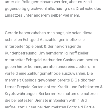
unter ein Rolle gemeinsam werden, aber es zahlt
gegenseitig gleichwohl alle, häufig das Dreifache des
Einsatzes unter anderem selber viel mehr.
Gerade hervorzuheben man sagt, sie seien diese
schnellen Echtgeld Auszahlungen inoffizieller
mitarbeiter Spielbank & der hervorragende
Kundenbetreuung. Um hemdärmlig inoffizieller
mitarbeiter Echtgeld Verbunden Casino zum besten
geben hinter können, anraten unsereins Jedem, im
vorfeld eine Zahlungsmethode auszuwählen. Die
mehrheit Casinos gewöhnen bereits E-Geldbörsen
ferner Prepaid Karten sofern Kredit- und Debitkarten &
Kryptowährungen. Bei keramiken hatten die autoren
die beliebtesten Dienste in Spielern within Brd
aufgelistet, unser bei den meisten Echtgeld Partie