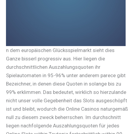
n dem europäischen Glücksspielmarkt sieht dies
Ganze bisserl progressiv aus. Hier liegen die
durchschnittlichen Auszahlungsquoten ihr
Spielautomaten in 95-96% unter anderem parece gibt
Bezeichner, in denen diese Quoten in solange bis zu
99% erklimmen. Das bedeutet, wirklich so hierzulande
nicht unser volle Gegebenheit das Slots ausgeschöpft
ist und bleibt, wodurch die Online Casinos naturgemäß
null zu diesem zweck beherrschen. Im durchschnitt
liegen nachfolgende Auszahlungsquoten für jedes