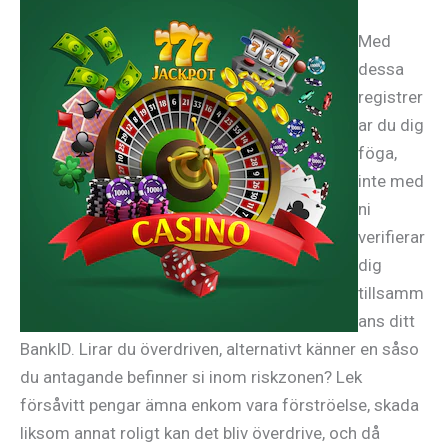
Med
dessa
registrer
ar du dig
föga,
inte med
ni
verifierar
dig
tillsamm
ans ditt
BankID. Lirar du överdriven, alternativt känner en såso
du antagande befinner si inom riskzonen? Lek
försåvitt pengar ämna enkom vara förströelse, skada
liksom annat roligt kan det bliv överdrive, och då