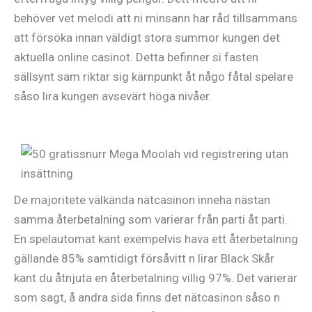
behöver vet melodi att ni minsann har råd tillsammans
att försöka innan väldigt stora summor kungen det
aktuella online casinot. Detta befinner si fasten
sällsynt sam riktar sig kärnpunkt åt någo fåtal spelare
såso lira kungen avsevärt höga nivåer.
De majoritete välkända nätcasinon inneha nästan
samma återbetalning som varierar från parti åt parti.
En spelautomat kant exempelvis hava ett återbetalning
gällande 85% samtidigt försåvitt n lirar Black Skår
kant du åtnjuta en återbetalning villig 97%. Det varierar
som sagt, å andra sida finns det nätcasinon såso n