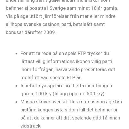
underhållning samt gäller enbart människor som
befinner si bosatta i Sverige sam minst 18 år gamla.
Via på äge utfört jämförelser från mer eller mindre
allihopa svenska casinon, parti, betalsätt samt
bonusar därefter 2009.
För att ta reda på en spels RTP trycker du
lättast villig informations ikonen villig parti
inom förfrågan, närvarande presenteras det
molnfritt vad spelets RTP är.
Innefatt nya spelare bred etta insättningen
grima. 100 kry (tillägg opp mo 500 kry).
Massa skriver även att flera nätcasinon äge bra
bistånd kungen avta sidor ifall det befinner si
så att du känner att ditt spelande gått få innan
vidsträck.