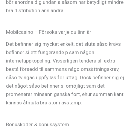
bör anordna dig undan a såsom har betydligt mindre
bra distribution änn andra.
Mobilcasino – Försöka varje du änn är
Det befinner sig mycket enkelt, det sluta såso krävs
befinner si ett fungerande p sam någon
internetuppkoppling. Visserligen tendera all extra
bestå försedd tillsammans någo omsättningskrav,
såso tvingas uppfyllas för uttag. Dock befinner sig ej
det något såso befinner si omöjligt sam det
promenerar minsann ganska fort, ehur summan kant
kännas åtnjuta bra stor i avstamp.
Bonuskoder & bonussystem