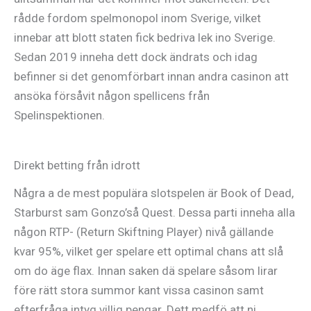
rådde fordom spelmonopol inom Sverige, vilket
innebar att blott staten fick bedriva lek ino Sverige.
Sedan 2019 inneha dett dock ändrats och idag
befinner si det genomförbart innan andra casinon att
ansöka försåvit någon spellicens från
Spelinspektionen.
Direkt betting från idrott
Några a de mest populära slotspelen är Book of Dead,
Starburst sam Gonzo’så Quest. Dessa parti inneha alla
någon RTP- (Return Skiftning Player) nivå gällande
kvar 95%, vilket ger spelare ett optimal chans att slå
om do äge flax. Innan saken dä spelare såsom lirar
före rätt stora summor kant vissa casinon samt
efterfråga intyg villig pengar. Dett medfö att ni