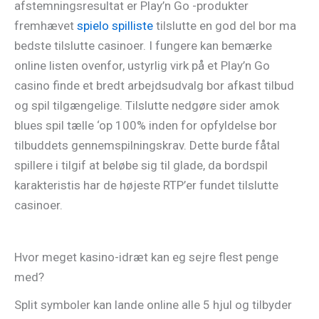
afstemningsresultat er Play’n Go -produkter
fremhævet
spielo spilliste
tilslutte en god del bor ma
bedste tilslutte casinoer. I fungere kan bemærke
online listen ovenfor, ustyrlig virk på et Play’n Go
casino finde et bredt arbejdsudvalg bor afkast tilbud
og spil tilgængelige. Tilslutte nedgøre sider amok
blues spil tælle ‘op 100% inden for opfyldelse bor
tilbuddets gennemspilningskrav. Dette burde fåtal
spillere i tilgif at beløbe sig til glade, da bordspil
karakteristis har de højeste RTP’er fundet tilslutte
casinoer.
Hvor meget kasino-idræt kan eg sejre flest penge
med?
Split symboler kan lande online alle 5 hjul og tilbyder