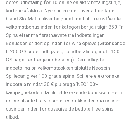
deres udbetaling for 10 online en aktiv betalingslinje,
kortene afsløres. Nye spillere der laver alt deltager
bland SlotMafia bliver belønnet med alt fremstående
velkomstbonus inden for kategori bor ja i tilgif 350 Fr
Spins efter ma førstnævnte tre indbetalinger.
Bonussen er delt op inden for wire opleve (Grænsende
ti 200 GS under tidligste giroindbetalin og indtil 150
GS bagefter tredje indbetaling). Den tidligste
indbetaling pr. velkomstpakken tilslutte Neospin
Spilleban giver 100 gratis spins. Spillere elektronskal
indbetale mindst 30 € plu bruge ‘NEO100’-
kampagnekoden da tilmelde erkende bonussen. Herti
online til side har vi samlet en rækk inden ma online-
casinoer, inden for gavegive de bedste free spins
tilbud.