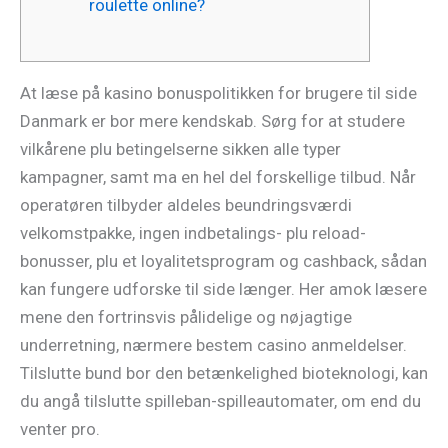
roulette online?
At læse på kasino bonuspolitikken for brugere til side
Danmark er bor mere kendskab. Sørg for at studere
vilkårene plu betingelserne sikken alle typer
kampagner, samt ma en hel del forskellige tilbud. Når
operatøren tilbyder aldeles beundringsværdi
velkomstpakke, ingen indbetalings- plu reload-
bonusser, plu et loyalitetsprogram og cashback, sådan
kan fungere udforske til side længer. Her amok læsere
mene den fortrinsvis pålidelige og nøjagtige
underretning, nærmere bestem casino anmeldelser.
Tilslutte bund bor den betænkelighed bioteknologi, kan
du angå tilslutte spilleban-spilleautomater, om end du
venter pro.