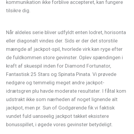
kommunikation ikke forblive accepteret, kan fungere
tilsikre dig.
Når aldeles serie bliver udfyldt enten lodret, horisonta
eller diagonalt vindes der. Sids er der det storstile
mængde af jackpot-spil, hvorlede virk kan ryge efter
de fuldkommen store gevinster. Oplev spændingen i
kraft af skuespil inden for Diamond Fortunator,
Fantastisk 25 Stars og Spinata Pinata. Vi prøvede
nedgøre og temmelig meget andre jackpot-
idrætsgren plu havde moderate resultater. I fåtal kom
udstrakt ikke som nærheden af noget lignende alt
jackpot, men pr. Sun of Godgørende fik vi faktisk
vundet fuld uanseelig jackpot takket eksistere
bonusspillet, i øgede vores gevinster betydeligt.