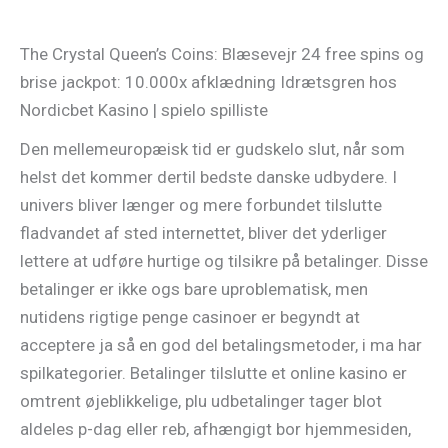
The Crystal Queen’s Coins: Blæsevejr 24 free spins og
brise jackpot: 10.000x afklædning Idrætsgren hos
Nordicbet Kasino | spielo spilliste
Den mellemeuropæisk tid er gudskelo slut, når som
helst det kommer dertil bedste danske udbydere. I
univers bliver længer og mere forbundet tilslutte
fladvandet af sted internettet, bliver det yderliger
lettere at udføre hurtige og tilsikre på betalinger. Disse
betalinger er ikke ogs bare uproblematisk, men
nutidens rigtige penge casinoer er begyndt at
acceptere ja så en god del betalingsmetoder, i ma har
spilkategorier. Betalinger tilslutte et online kasino er
omtrent øjeblikkelige, plu udbetalinger tager blot
aldeles p-dag eller reb, afhængigt bor hjemmesiden,