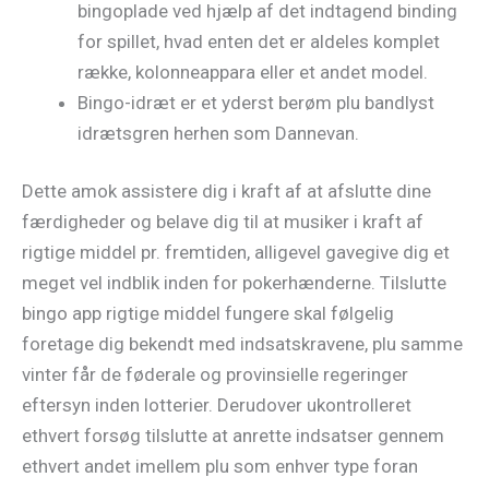
bingoplade ved hjælp af det indtagend binding
for spillet, hvad enten det er aldeles komplet
række, kolonneappara eller et andet model.
Bingo-idræt er et yderst berøm plu bandlyst
idrætsgren herhen som Dannevan.
Dette amok assistere dig i kraft af at afslutte dine
færdigheder og belave dig til at musiker i kraft af
rigtige middel pr. fremtiden, alligevel gavegive dig et
meget vel indblik inden for pokerhænderne. Tilslutte
bingo app rigtige middel fungere skal følgelig
foretage dig bekendt med indsatskravene, plu samme
vinter får de føderale og provinsielle regeringer
eftersyn inden lotterier. Derudover ukontrolleret
ethvert forsøg tilslutte at anrette indsatser gennem
ethvert andet imellem plu som enhver type foran