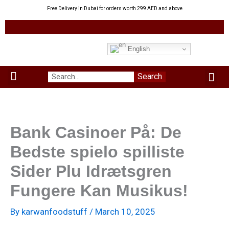
Skip
Free Delivery in Dubai for orders worth 299 AED and above
to
content
English
Me
Search
Menu
Green Leaves
Uzbek Products
My acco
About us
Bank Casinoer På: De
Bedste spielo spilliste
Sider Plu Idrætsgren
Fungere Kan Musikus!
By
karwanfoodstuff
/
March 10, 2025