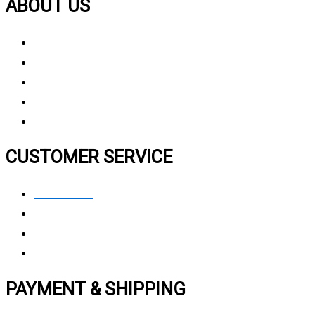
ABOUT US
About Us
Why Choose Us
Contact Us
FAQ
CUSTOMER SERVICE
Contact Us
Privacy polic
y
My Account
Track My Order
PAYMENT & SHIPPING