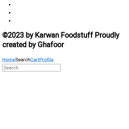
Payment Method
Vendor Login
Estimated Delivery Time
©2023 by Karwan Foodstuff Proudly
created by Ghafoor
Home
Search
Cart
Profile