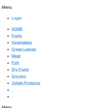
Menu
Login
HOME
Fruits
Vegetables
Green Leaves
Meat
Fish
Dry Fruits
Grocery
Uzbek Products
.
.
Menu