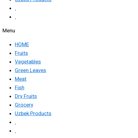
.
.
Menu
HOME
Fruits
Vegetables
Green Leaves
Meat
Fish
Dry Fruits
Grocery
Uzbek Products
.
.