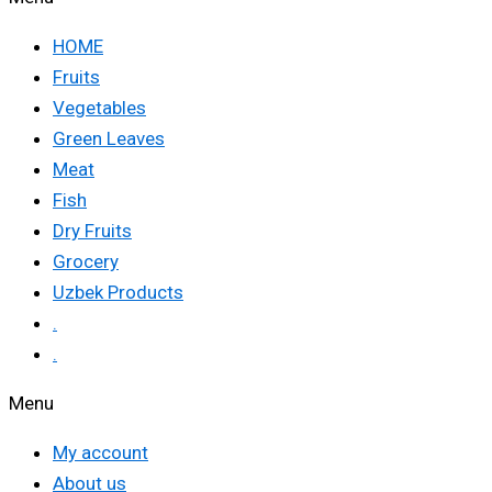
HOME
Fruits
Vegetables
Green Leaves
Meat
Fish
Dry Fruits
Grocery
Uzbek Products
.
.
Menu
My account
About us