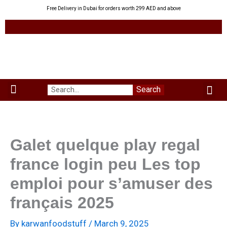
Skip
Free Delivery in Dubai for orders worth 299 AED and above
to
content
Me
Search
Menu
Green Leaves
Uzbek Products
My acco
About us
Galet quelque play regal
france login peu Les top
emploi pour s’amuser des
français 2025
By
karwanfoodstuff
/
March 9, 2025