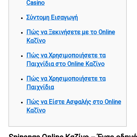
Casino
Σύντομη Εισαγωγή
Πώς να Ξεκινήσετε με το Online
Καζίνο
Πώς να Χρησιμοποιήσετε τα
Παιχνίδια στο Online Καζίνο
Πώς να Χρησιμοποιήσετε τα
Παιχνίδια
Πώς να Είστε Ασφαλής στο Online
Καζίνο