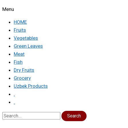
Menu
HOME
Fruits
Vegetables
Green Leaves
Meat
Fish
Dry Fruits
Grocery
Uzbek Products
.
.
Search