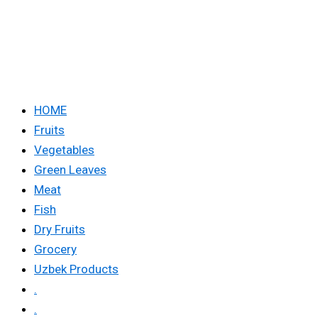
HOME
Fruits
Vegetables
Green Leaves
Meat
Fish
Dry Fruits
Grocery
Uzbek Products
.
.