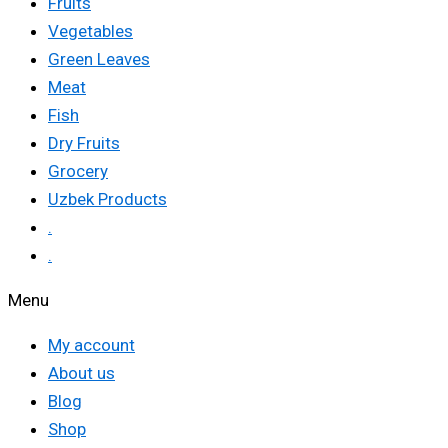
Fruits
Vegetables
Green Leaves
Meat
Fish
Dry Fruits
Grocery
Uzbek Products
.
.
Menu
My account
About us
Blog
Shop