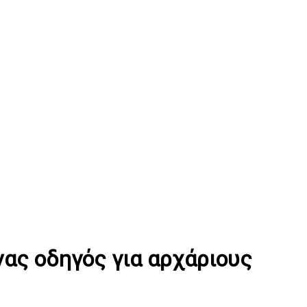
Ένας οδηγός για αρχάριους