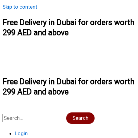
Skip to content
Free Delivery in Dubai for orders worth
299 AED and above
Free Delivery in Dubai for orders worth
299 AED and above
Search
Login