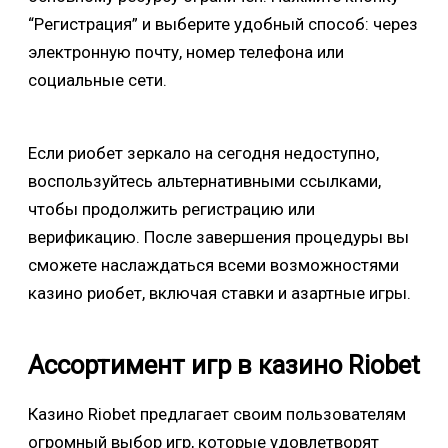
“Регистрация” и выберите удобный способ: через
электронную почту, номер телефона или
социальные сети.
Если риобет зеркало на сегодня недоступно,
воспользуйтесь альтернативными ссылками,
чтобы продолжить регистрацию или
верификацию. После завершения процедуры вы
сможете наслаждаться всеми возможностями
казино риобет, включая ставки и азартные игры.
Ассортимент игр в казино Riobet
Казино Riobet предлагает своим пользователям
огромный выбор игр, которые удовлетворят