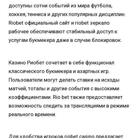
доступны сотни событий из мира футбола,
хоккея, тенниса и других популярных дисциплин.
Riobet официальный сайт и riobet зеркало
рабочее обеспечивают стабильный доступ к
услугам букмекера даже в случае блокировок.
Казино Риобет сочетает в себе функционал
классического букмекера и азартных игр.
Пользователи могут делать ставки на исходы
матчей, тоталы и другие события с высокими
коэффициентами. Rio bet также предоставляет
возможность следить за трансляциями в режиме
реального времени.
Для удобства игроков riobet casino предлагает