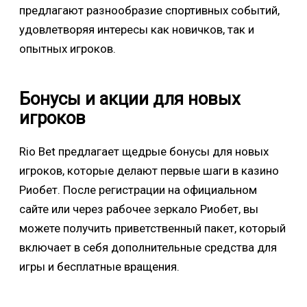
предлагают разнообразие спортивных событий,
удовлетворяя интересы как новичков, так и
опытных игроков.
Бонусы и акции для новых
игроков
Rio Bet предлагает щедрые бонусы для новых
игроков, которые делают первые шаги в казино
Риобет. После регистрации на официальном
сайте или через рабочее зеркало Риобет, вы
можете получить приветственный пакет, который
включает в себя дополнительные средства для
игры и бесплатные вращения.