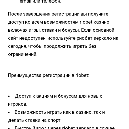
email или телефон.
После завершения регистрации вы получите
доступ ко всем возможностям riobet казино,
включая игры, ставки и бонусы. Если основной
сайт недоступен, используйте риобет зеркало на
сегодня, чтобы продолжить играть без
ограничений.
Преимущества регистрации в riobet:
Доступ к акциям и бонусам для новых
игроков.
Возможность играть как в казино, так и
делать ставки на спорт.
Быстрый вход через riobet зеркало в случае