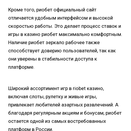
Кроме того, риобет официальный сайт
отличается удобным интерфейсом и высокой
скоростью работы. Это делает процесс ставок и
игры в казино риобет максимально комфортным.
Наличие риобет зеркало рабочее также
способствует доверию пользователей, так как
они уверены в стабильности доступа к
платформе.
Широкий ассортимент игр в riobet казино,
включая слоты, рулетку и живые игры,
привлекает любителей азартных развлечений. А
благодаря регулярным акциям и бонусам, риобет
остается одной из самых востребованных
платформ в России.