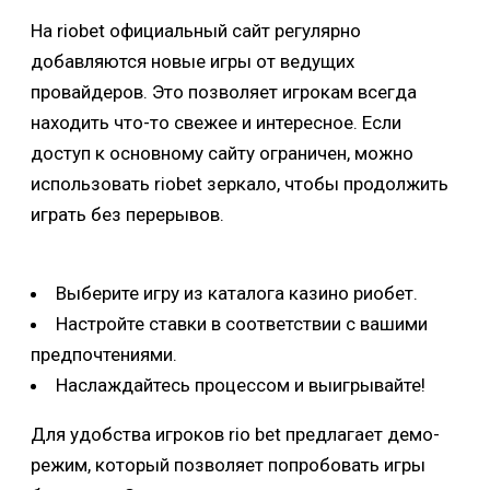
На riobet официальный сайт регулярно
добавляются новые игры от ведущих
провайдеров. Это позволяет игрокам всегда
находить что-то свежее и интересное. Если
доступ к основному сайту ограничен, можно
использовать riobet зеркало, чтобы продолжить
играть без перерывов.
Выберите игру из каталога казино риобет.
Настройте ставки в соответствии с вашими
предпочтениями.
Наслаждайтесь процессом и выигрывайте!
Для удобства игроков rio bet предлагает демо-
режим, который позволяет попробовать игры