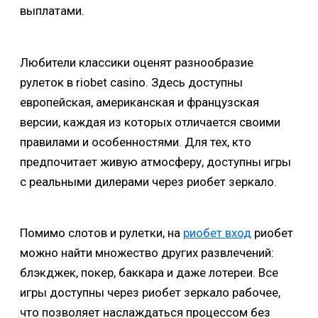
выплатами.
Любители классики оценят разнообразие
рулеток в riobet casino. Здесь доступны
европейская, американская и французская
версии, каждая из которых отличается своими
правилами и особенностями. Для тех, кто
предпочитает живую атмосферу, доступны игры
с реальными дилерами через риобет зеркало.
Помимо слотов и рулетки, на
риобет вход
риобет
можно найти множество других развлечений:
блэкджек, покер, баккара и даже лотереи. Все
игры доступны через риобет зеркало рабочее,
что позволяет наслаждаться процессом без